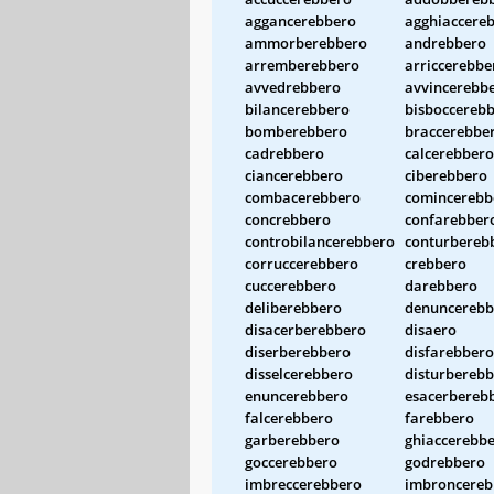
aggancerebbero
agghiaccere
ammorberebbero
andrebbero
arremberebbero
arriccerebbe
avvedrebbero
avvincerebb
bilancerebbero
bisboccereb
bomberebbero
braccerebbe
cadrebbero
calcerebbero
ciancerebbero
ciberebbero
combacerebbero
comincerebb
concrebbero
confarebber
controbilancerebbero
conturbereb
corruccerebbero
crebbero
cuccerebbero
darebbero
deliberebbero
denuncerebb
disacerberebbero
disaero
diserberebbero
disfarebbero
disselcerebbero
disturbereb
enuncerebbero
esacerbereb
falcerebbero
farebbero
garberebbero
ghiaccerebb
goccerebbero
godrebbero
imbreccerebbero
imbroncereb