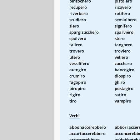
pinzochero
pistolero
recupero
ricovero
riverbero
rotifero
scudiero
semialbero
siero
signifero
spargizucchero
sparviero
spolvero
stero
tallero
tanghero
trovero
troviero
utero
veliero
vessilifero
zucchero
autogiro
bancogiro
crumiro
diospiro
fagopiro
ghiro
piropiro
postagiro
rigiro
satiro
tiro
vampiro
Verbi
abbonaccerebbero
abborraccer
accartoccerebbero
acconcerebb
accuccerebbero
addobbereb