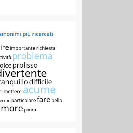
 sinonimi più ricercati
ire
importante
richiesta
problema
tività
prolisso
olce
divertente
ranquillo
difficile
acume
ermettere
fare
particolare
bello
nerme
amore
paura