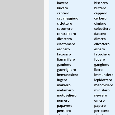
bavero
bischero
bucero
buttero
cantero
cappero
cavalleggiero
cerbero
ciclottero
cimiero
cocomero
coleottero
contralbero
dattero
dicastero
dimero
elastomero
elicottero
esonero
espero
facocero
facochero
fiammifero
fodero
gambero
ganghero
guerrigliero
ibero
immunosiero
immunsiero
iugero
lepidottero
maniero
manovriero
metamero
ministero
motoveliero
nevvero
numero
omero
papavero
papero
pensiero
periptero