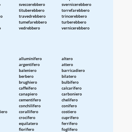
o
sveccerebbero
svernicerebbero
tituberebbero
torrefarebbero
ro
travedrebbero
trincerebbero
tumefarebbero
turberebbero
o
vedrebbero
vernicerebbero
alluminifero
altero
argentifero
attero
baleniero
barricadiero
berbero
bilatero
brughiero
bulbifero
caffeifero
calcarifero
canapiero
carboniero
cementifero
chelifero
conchilifero
conifero
iero
corallifero
costiero
crocifero
cuprifero
equilatero
ferrifero
fiorifero
foglifero