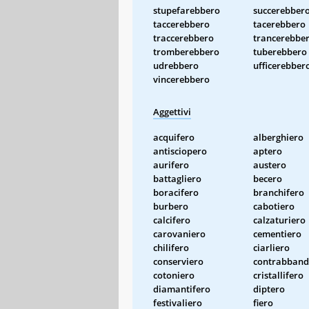
stupefarebbero
succerebber
taccerebbero
tacerebbero
traccerebbero
trancerebbe
tromberebbero
tuberebbero
udrebbero
ufficerebber
vincerebbero
Aggettivi
acquifero
alberghiero
antisciopero
aptero
aurifero
austero
battagliero
becero
boracifero
branchifero
burbero
cabotiero
calcifero
calzaturiero
carovaniero
cementiero
chilifero
ciarliero
conserviero
contrabband
cotoniero
cristallifero
diamantifero
diptero
festivaliero
fiero