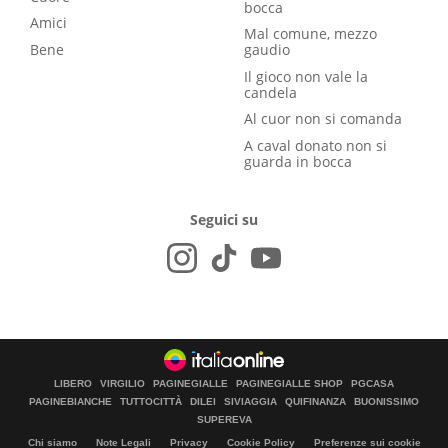
bocca
Amici
Mal comune, mezzo
Bene
gaudio
Il gioco non vale la
candela
Al cuor non si comanda
A caval donato non si
guarda in bocca
Seguici su
LIBERO
VIRGILIO
PAGINEGIALLE
PAGINEGIALLE SHOP
PGCASA
PAGINEBIANCHE
TUTTOCITTÀ
DILEI
SIVIAGGIA
QUIFINANZA
BUONISSIMO
SUPEREVA
Chi siamo
Note Legali
Privacy
Cookie Policy
Preferenze sui cookie