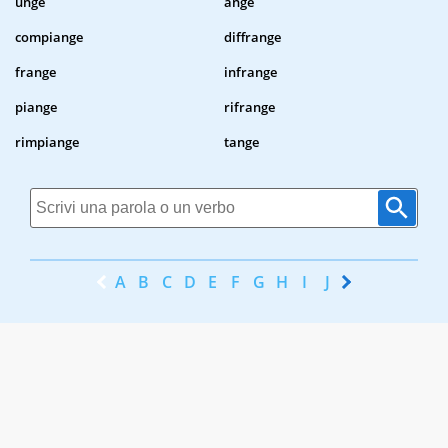
unge
ange
compiange
diffrange
frange
infrange
piange
rifrange
rimpiange
tange
A
B
C
D
E
F
G
H
I
J
K
L
M
N