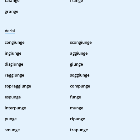
falange
frange
grange
Verbi
congiunge
scongiunge
ingiunge
aggiunge
disgiunge
giunge
raggiunge
soggiunge
sopraggiunge
compunge
espunge
funge
interpunge
munge
punge
ripunge
smunge
trapunge