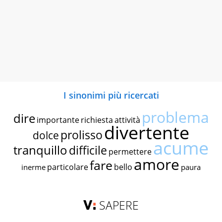
I sinonimi più ricercati
problema
dire
importante
richiesta
attività
divertente
prolisso
dolce
acume
tranquillo
difficile
permettere
amore
fare
particolare
bello
inerme
paura
SAPERE