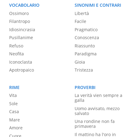
VOCABOLARIO
SINONIMI E CONTRARI
Ossimoro
Libertà
Filantropo
Facile
Idiosincrasia
Pragmatico
Pusillanime
Conoscenza
Refuso
Riassunto
Neofita
Paradigma
Iconoclasta
Gioia
Apotropaico
Tristezza
RIME
PROVERBI
Vita
La verità vien sempre a
galla
Sole
Uomo avvisato, mezzo
Casa
salvato
Mare
Una rondine non fa
primavera
Amore
Il mattino ha l'oro in
Cuore