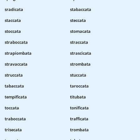
sradicata
stabaccata
staccata
steccata
stoccata
stomacata
straboccata
straccata
strapiombata
strascicata
stravaccata
strombata
struccata
stuccata
tabaccata
taroccata
tempificata
titubata
toccata
tonificata
traboccata
trafficata
trisecata
trombata