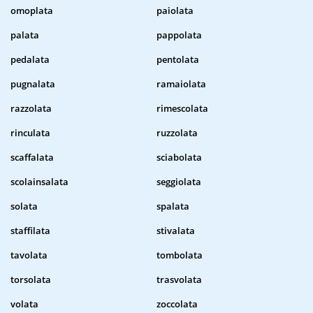
omoplata
paiolata
palata
pappolata
pedalata
pentolata
pugnalata
ramaiolata
razzolata
rimescolata
rinculata
ruzzolata
scaffalata
sciabolata
scolainsalata
seggiolata
solata
spalata
staffilata
stivalata
tavolata
tombolata
torsolata
trasvolata
volata
zoccolata