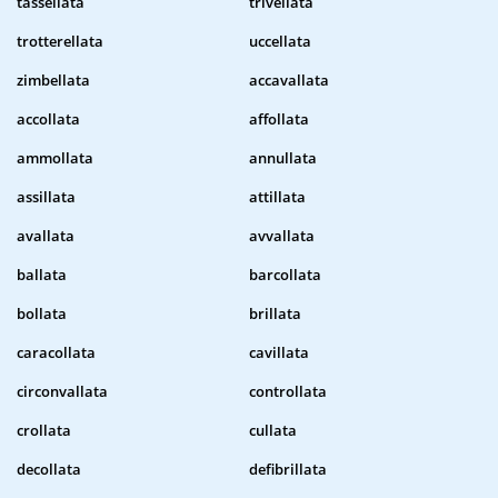
tassellata
trivellata
trotterellata
uccellata
zimbellata
accavallata
accollata
affollata
ammollata
annullata
assillata
attillata
avallata
avvallata
ballata
barcollata
bollata
brillata
caracollata
cavillata
circonvallata
controllata
crollata
cullata
decollata
defibrillata