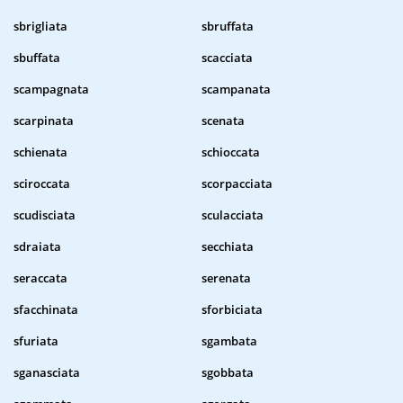
sbrigliata
sbruffata
sbuffata
scacciata
scampagnata
scampanata
scarpinata
scenata
schienata
schioccata
sciroccata
scorpacciata
scudisciata
sculacciata
sdraiata
secchiata
seraccata
serenata
sfacchinata
sforbiciata
sfuriata
sgambata
sganasciata
sgobbata