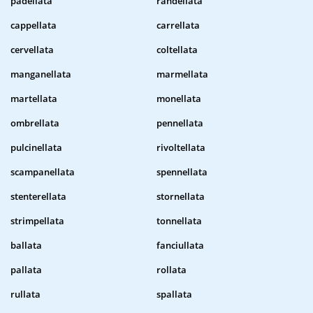
padellata
randellata
cappellata
carrellata
cervellata
coltellata
manganellata
marmellata
martellata
monellata
ombrellata
pennellata
pulcinellata
rivoltellata
scampanellata
spennellata
stenterellata
stornellata
strimpellata
tonnellata
ballata
fanciullata
pallata
rollata
rullata
spallata