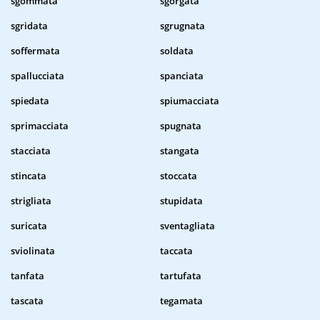
sgommata
sgorgata
sgridata
sgrugnata
soffermata
soldata
spallucciata
spanciata
spiedata
spiumacciata
sprimacciata
spugnata
stacciata
stangata
stincata
stoccata
strigliata
stupidata
suricata
sventagliata
sviolinata
taccata
tanfata
tartufata
tascata
tegamata