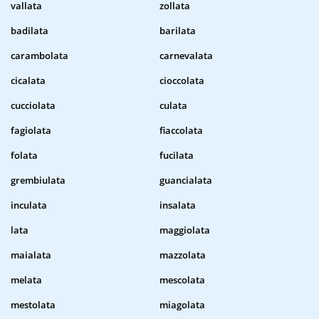
vallata
zollata
badilata
barilata
carambolata
carnevalata
cicalata
cioccolata
cucciolata
culata
fagiolata
fiaccolata
folata
fucilata
grembiulata
guancialata
inculata
insalata
lata
maggiolata
maialata
mazzolata
melata
mescolata
mestolata
miagolata