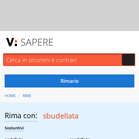
SAPERE
HOME
RIME
Rima con:
sbudellata
Sostantivi