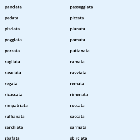
panciata
passeggiata
pedata
piccata
pisciata
planata
poggiata
pomata
porcata
puttanata
ragliata
ramata
rasoiata
ravviata
regata
remata
ricascata
rimenata
rimpatriata
roccata
ruffianata
saccata
sarchiata
sarmata
sbafata
sbirciata