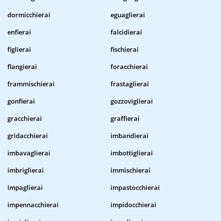
dormicchierai
eguaglierai
enfierai
falcidierai
figlierai
fischierai
flangierai
foracchierai
frammischierai
frastaglierai
gonfierai
gozzoviglierai
gracchierai
graffierai
gridacchierai
imbandierai
imbavaglierai
imbottiglierai
imbriglierai
immischierai
impaglierai
impastocchierai
impennacchierai
impidocchierai