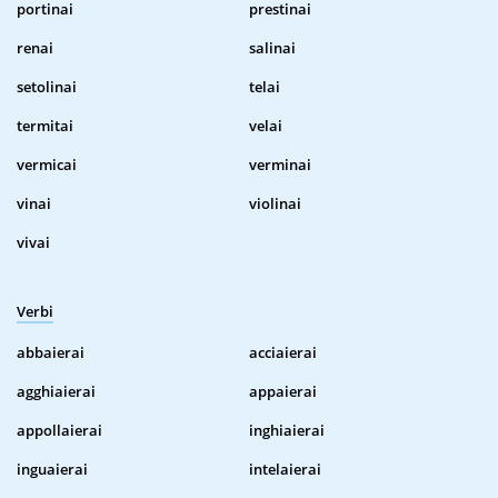
portinai
prestinai
renai
salinai
setolinai
telai
termitai
velai
vermicai
verminai
vinai
violinai
vivai
Verbi
abbaierai
acciaierai
agghiaierai
appaierai
appollaierai
inghiaierai
inguaierai
intelaierai