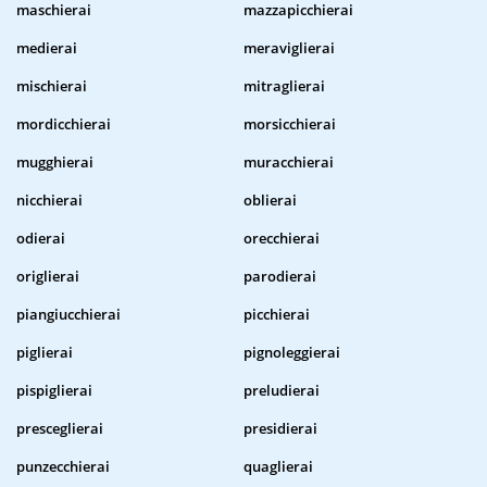
maschierai
mazzapicchierai
medierai
meraviglierai
mischierai
mitraglierai
mordicchierai
morsicchierai
mugghierai
muracchierai
nicchierai
oblierai
odierai
orecchierai
origlierai
parodierai
piangiucchierai
picchierai
piglierai
pignoleggierai
pispiglierai
preludierai
presceglierai
presidierai
punzecchierai
quaglierai