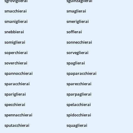
sgroviglierai
sguinzaglierai
smacchierai
smaglierai
smaniglierai
smeriglierai
snebbierai
soffierai
somiglierai
sonnecchierai
soperchierai
sorveglierai
soverchierai
spaglierai
spannocchierai
spaparacchierai
sparacchierai
sparecchierai
spariglierai
sparpaglierai
specchierai
spelacchierai
spennacchierai
spidocchierai
sputacchierai
squaglierai