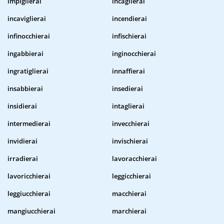
impiglierai
incaglierai
incaviglierai
incendierai
infinocchierai
infischierai
ingabbierai
inginocchierai
ingratiglierai
innaffierai
insabbierai
insedierai
insidierai
intaglierai
intermedierai
invecchierai
invidierai
invischierai
irradierai
lavoracchierai
lavoricchierai
leggicchierai
leggiucchierai
macchierai
mangiucchierai
marchierai