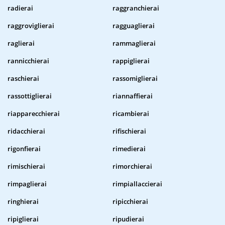
radierai
raggranchierai
raggroviglierai
ragguaglierai
raglierai
rammaglierai
rannicchierai
rappiglierai
raschierai
rassomiglierai
rassottiglierai
riannaffierai
riapparecchierai
ricambierai
ridacchierai
rifischierai
rigonfierai
rimedierai
rimischierai
rimorchierai
rimpaglierai
rimpiallaccierai
ringhierai
ripicchierai
ripiglierai
ripudierai