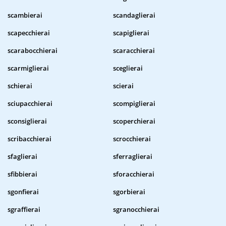
scambierai
scandaglierai
scapecchierai
scapiglierai
scarabocchierai
scaracchierai
scarmiglierai
sceglierai
schierai
scierai
sciupacchierai
scompiglierai
sconsiglierai
scoperchierai
scribacchierai
scrocchierai
sfaglierai
sferraglierai
sfibbierai
sforacchierai
sgonfierai
sgorbierai
sgraffierai
sgranocchierai