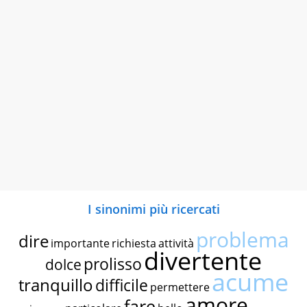
I sinonimi più ricercati
problema
dire
importante
richiesta
attività
divertente
prolisso
dolce
acume
tranquillo
difficile
permettere
amore
fare