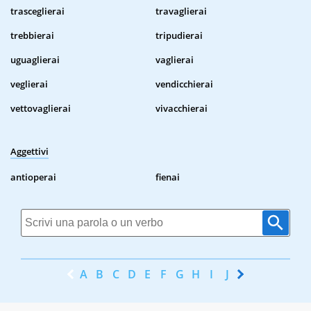
trasceglierai
travaglierai
trebbierai
tripudierai
uguaglierai
vaglierai
veglierai
vendicchierai
vettovaglierai
vivacchierai
Aggettivi
antioperai
fienai
A
B
C
D
E
F
G
H
I
J
K
L
M
N