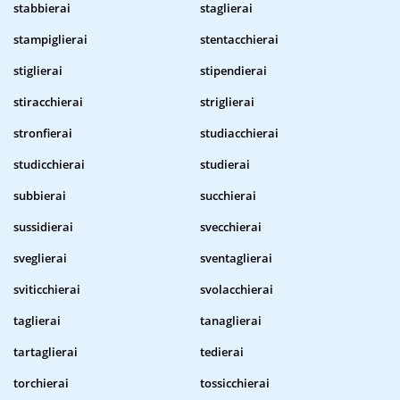
stabbierai
staglierai
stampiglierai
stentacchierai
stiglierai
stipendierai
stiracchierai
striglierai
stronfierai
studiacchierai
studicchierai
studierai
subbierai
succhierai
sussidierai
svecchierai
sveglierai
sventaglierai
sviticchierai
svolacchierai
taglierai
tanaglierai
tartaglierai
tedierai
torchierai
tossicchierai