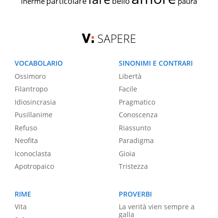
particolare
bello
inerme
paura
SAPERE
VOCABOLARIO
SINONIMI E CONTRARI
Ossimoro
Libertà
Filantropo
Facile
Idiosincrasia
Pragmatico
Pusillanime
Conoscenza
Refuso
Riassunto
Neofita
Paradigma
Iconoclasta
Gioia
Apotropaico
Tristezza
RIME
PROVERBI
Vita
La verità vien sempre a
galla