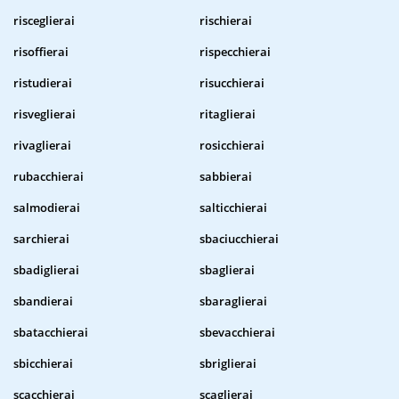
risceglierai
rischierai
risoffierai
rispecchierai
ristudierai
risucchierai
risveglierai
ritaglierai
rivaglierai
rosicchierai
rubacchierai
sabbierai
salmodierai
salticchierai
sarchierai
sbaciucchierai
sbadiglierai
sbaglierai
sbandierai
sbaraglierai
sbatacchierai
sbevacchierai
sbicchierai
sbriglierai
scacchierai
scaglierai