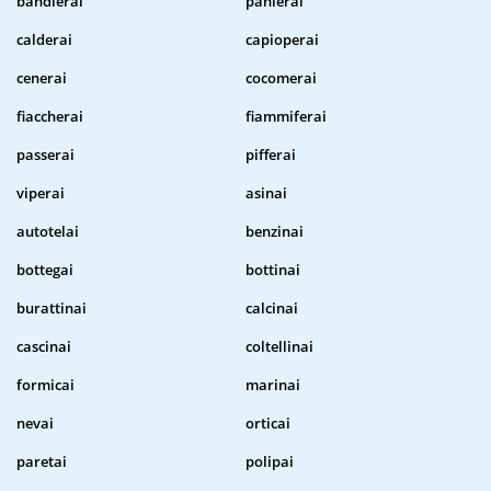
bandierai
panierai
calderai
capioperai
cenerai
cocomerai
fiaccherai
fiammiferai
passerai
pifferai
viperai
asinai
autotelai
benzinai
bottegai
bottinai
burattinai
calcinai
cascinai
coltellinai
formicai
marinai
nevai
orticai
paretai
polipai