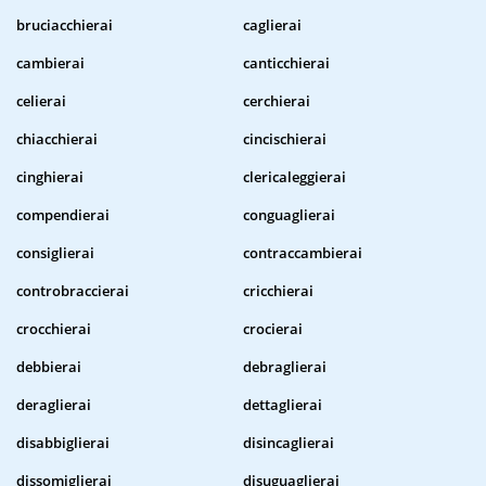
bruciacchierai
caglierai
cambierai
canticchierai
celierai
cerchierai
chiacchierai
cincischierai
cinghierai
clericaleggierai
compendierai
conguaglierai
consiglierai
contraccambierai
controbraccierai
cricchierai
crocchierai
crocierai
debbierai
debraglierai
deraglierai
dettaglierai
disabbiglierai
disincaglierai
dissomiglierai
disuguaglierai