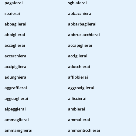
pagaierai
sghiaierai
spaierai
abbacchierai
abbaglierai
abbarbaglierai
abbiglierai
abbruciacchierai
accaglierai
accapiglierai
accerchierai
acciglierai
accipiglierai
adocchierai
adunghierai
affibbierai
aggraffierai
aggroviglierai
agguaglierai
alliccierai
alpeggierai
ambierai
ammaglierai
ammalierai
ammaniglierai
ammonticchierai