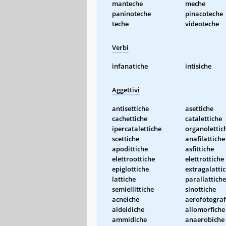
manteche
meche
paninoteche
pinacoteche
teche
videoteche
Verbi
infanatiche
intisiche
Aggettivi
antisettiche
asettiche
cachettiche
catalettiche
ipercatalettiche
organolettic
scettiche
anafilattiche
apodittiche
asfittiche
elettroottiche
elettrottiche
epiglottiche
extragalatti
lattiche
parallattiche
semiellittiche
sinottiche
acneiche
aerofotograf
aldeidiche
allomorfiche
ammidiche
anaerobiche