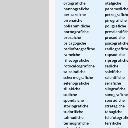
ortografiche
otalgiche
pannografiche
paramedich
pericardiche
petrografich
pirenaiche
pirografiche
poliammidiche
poligrafiche
pornografiche
prescientific
prosaiche
prosodiche
psicagogiche
psicografich
radiofotografiche
radiografich
rameiche
rapsodiche
rilievografiche
riprografich
rotocalcografiche
sadiche
salsoiodiche
salvifiche
schermografiche
scientifiche
selenografiche
serafiche
sillabiche
silografiche
sodiche
sonografiche
spondaiche
sporadiche
storiografiche
strategiche
sudorifiche
tabagiche
talmudiche
telefotografi
termografiche
terrifiche