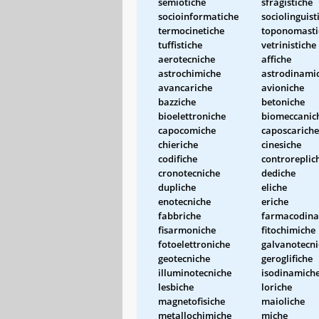
semiotiche
sfragistiche
socioinformatiche
sociolinguist
termocinetiche
toponomasti
tuffistiche
vetrinistiche
aerotecniche
affiche
astrochimiche
astrodinami
avancariche
avioniche
bazziche
betoniche
bioelettroniche
biomeccanic
capocomiche
caposcariche
chieriche
cinesiche
codifiche
controreplic
cronotecniche
dediche
dupliche
eliche
enotecniche
eriche
fabbriche
farmacodin
fisarmoniche
fitochimiche
fotoelettroniche
galvanotecni
geotecniche
geroglifiche
illuminotecniche
isodinamich
lesbiche
loriche
magnetofisiche
maioliche
metallochimiche
miche