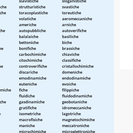
slavistiche
sloganistiche
iche
strutturistiche
svastiche
che
toracoplastiche
toreutiche
volatiche
aeromeccaniche
americhe
arniche
che
autopubbliche
autoverifiche
balalaiche
basiliche
bettoniche
biche
he
bonifiche
brassiche
carbochimiche
chiaviche
citochimiche
classifiche
he
controverifiche
cristallochimiche
discariche
domeniche
emodinamiche
endodinamiche
euteniche
evoiche
amiche
fiche
filippiche
fluidiche
fluidodinamiche
che
gasdinamiche
geobotaniche
gratifiche
idromeccaniche
e
isometriche
lagotriche
macrofisiche
magnetochimiche
maniche
meccatroniche
microchimiche
microelettroniche