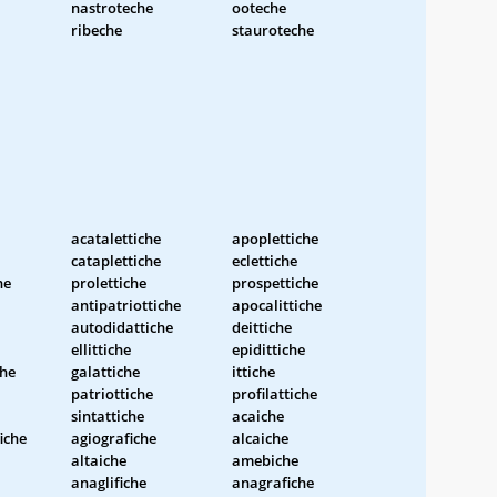
nastroteche
ooteche
ribeche
stauroteche
acatalettiche
apoplettiche
cataplettiche
eclettiche
he
prolettiche
prospettiche
antipatriottiche
apocalittiche
autodidattiche
deittiche
ellittiche
epidittiche
che
galattiche
ittiche
patriottiche
profilattiche
sintattiche
acaiche
iche
agiografiche
alcaiche
altaiche
amebiche
anaglifiche
anagrafiche