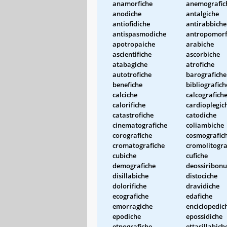
anamorfiche
anemografic
anodiche
antalgiche
antiofidiche
antirabbiche
antispasmodiche
antropomorf
apotropaiche
arabiche
ascientifiche
ascorbiche
atabagiche
atrofiche
autotrofiche
barografiche
benefiche
bibliografich
calciche
calcografich
calorifiche
cardioplegic
catastrofiche
catodiche
cinematografiche
coliambiche
corografiche
cosmografic
cromatografiche
cromolitogra
cubiche
cufiche
demografiche
deossiribonu
disillabiche
distociche
dolorifiche
dravidiche
ecografiche
edafiche
emorragiche
enciclopedic
epodiche
epossidiche
etnografiche
ettasillabich