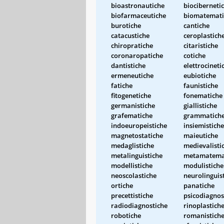
bioastronautiche
biociberneti
biofarmaceutiche
biomatemati
burotiche
cantiche
catacustiche
ceroplastich
chiropratiche
citaristiche
coronaropatiche
cotiche
dantistiche
elettrocineti
ermeneutiche
eubiotiche
fatiche
faunistiche
fitogenetiche
fonematiche
germanistiche
giallistiche
grafematiche
grammatich
indoeuropeistiche
insiemistiche
magnetostatiche
maieutiche
medaglistiche
medievalisti
metalinguistiche
metamatema
modellistiche
modulistiche
neoscolastiche
neurolinguis
ortiche
panatiche
precettistiche
psicodiagnos
radiodiagnostiche
rinoplastich
robotiche
romanistich