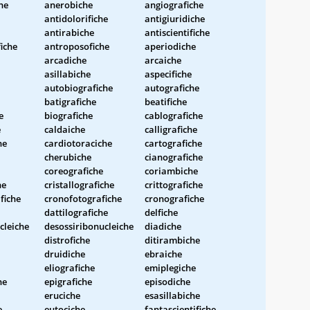
he
anerobiche
angiografiche
antidolorifiche
antigiuridiche
antirabiche
antiscientifiche
iche
antroposofiche
aperiodiche
arcadiche
arcaiche
asillabiche
aspecifiche
autobiografiche
autografiche
batigrafiche
beatifiche
e
biografiche
cablografiche
e
caldaiche
calligrafiche
he
cardiotoraciche
cartografiche
cherubiche
cianografiche
coreografiche
coriambiche
he
cristallografiche
crittografiche
fiche
cronofotografiche
cronografiche
dattilografiche
delfiche
cleiche
desossiribonucleiche
diadiche
distrofiche
ditirambiche
druidiche
ebraiche
eliografiche
emiplegiche
he
epigrafiche
episodiche
eruciche
esasillabiche
e
eutociche
fantascientifiche