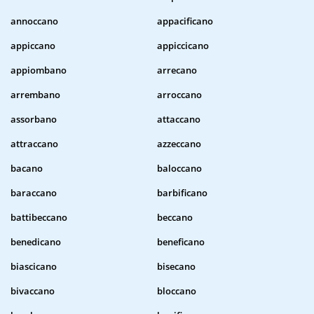
annoccano
appacificano
appiccano
appiccicano
appiombano
arrecano
arrembano
arroccano
assorbano
attaccano
attraccano
azzeccano
bacano
baloccano
baraccano
barbificano
battibeccano
beccano
benedicano
beneficano
biascicano
bisecano
bivaccano
bloccano