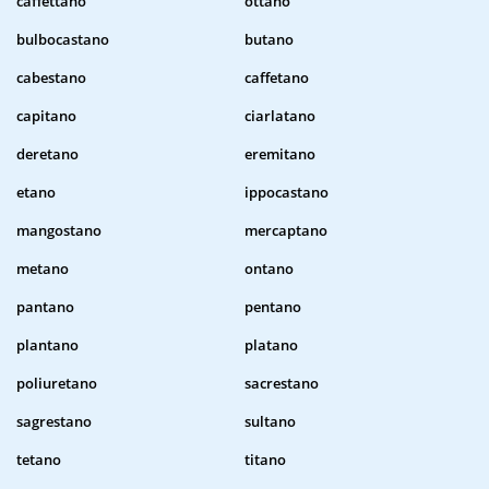
caffettano
ottano
bulbocastano
butano
cabestano
caffetano
capitano
ciarlatano
deretano
eremitano
etano
ippocastano
mangostano
mercaptano
metano
ontano
pantano
pentano
plantano
platano
poliuretano
sacrestano
sagrestano
sultano
tetano
titano