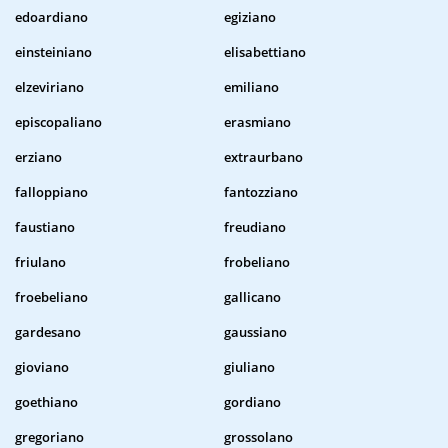
edoardiano
egiziano
einsteiniano
elisabettiano
elzeviriano
emiliano
episcopaliano
erasmiano
erziano
extraurbano
falloppiano
fantozziano
faustiano
freudiano
friulano
frobeliano
froebeliano
gallicano
gardesano
gaussiano
gioviano
giuliano
goethiano
gordiano
gregoriano
grossolano