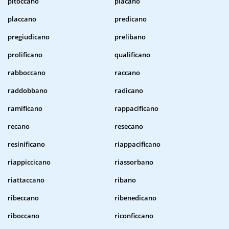
pitoccano
placano
placcano
predicano
pregiudicano
prelibano
prolificano
qualificano
rabboccano
raccano
raddobbano
radicano
ramificano
rappacificano
recano
resecano
resinificano
riappacificano
riappiccicano
riassorbano
riattaccano
ribano
ribeccano
ribenedicano
riboccano
riconficcano