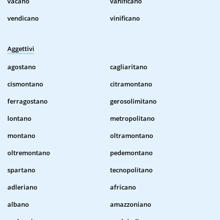
vacano
vanificano
vendicano
vinificano
Aggettivi
agostano
cagliaritano
cismontano
citramontano
ferragostano
gerosolimitano
lontano
metropolitano
montano
oltramontano
oltremontano
pedemontano
spartano
tecnopolitano
adleriano
africano
albano
amazzoniano