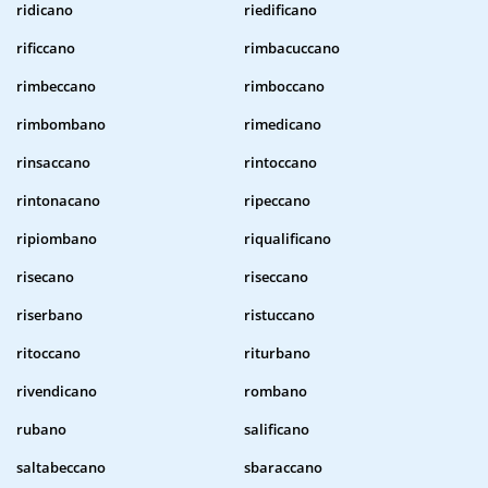
ridicano
riedificano
rificcano
rimbacuccano
rimbeccano
rimboccano
rimbombano
rimedicano
rinsaccano
rintoccano
rintonacano
ripeccano
ripiombano
riqualificano
risecano
riseccano
riserbano
ristuccano
ritoccano
riturbano
rivendicano
rombano
rubano
salificano
saltabeccano
sbaraccano