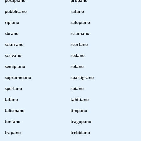
posapiano
propano
pubblicano
rafano
ripiano
salopiano
sbrano
sciamano
sciarrano
scorfano
scrivano
sedano
semipiano
solano
soprammano
spartigrano
sperlano
spiano
tafano
tahitiano
talismano
timpano
tonfano
tragopano
trapano
trebbiano