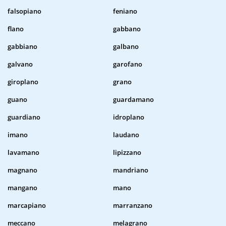
falsopiano
feniano
flano
gabbano
gabbiano
galbano
galvano
garofano
giroplano
grano
guano
guardamano
guardiano
idroplano
imano
laudano
lavamano
lipizzano
magnano
mandriano
mangano
mano
marcapiano
marranzano
meccano
melagrano