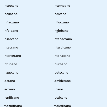
incoccano
incombano
incubano
indicano
infiaccano
infioccano
infoibano
inglobano
insaccano
intabaccano
intaccano
interdicano
intersecano
intonacano
intubano
inurbano
inzuccano
ipotecano
laccano
lambiccano
leccano
libano
lignificano
luccicano
magnificano
maledicano