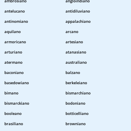
ambrosiano
angloindiano
antelucano
antidiluviano
antinomiano
appalachiano
aquilano
arcano
armoricano
artesiano
arturiano
atanasiano
atermano
australiano
baconiano
balzano
basedowiano
berkeleiano
bimano
bismarchiano
bismarckiano
bodoniano
booleano
botticelliano
brasiliano
browniano