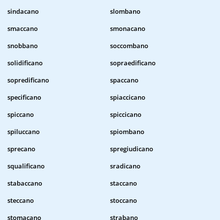
sindacano
slombano
smaccano
smonacano
snobbano
soccombano
solidificano
sopraedificano
sopredificano
spaccano
specificano
spiaccicano
spiccano
spiccicano
spiluccano
spiombano
sprecano
spregiudicano
squalificano
sradicano
stabaccano
staccano
steccano
stoccano
stomacano
strabano