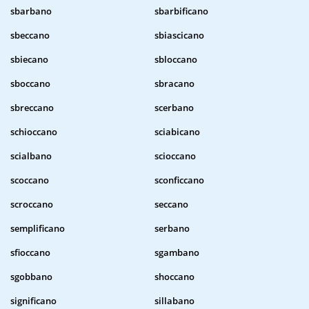
sbarbano
sbarbificano
sbeccano
sbiascicano
sbiecano
sbloccano
sboccano
sbracano
sbreccano
scerbano
schioccano
sciabicano
scialbano
scioccano
scoccano
sconficcano
scroccano
seccano
semplificano
serbano
sfioccano
sgambano
sgobbano
shoccano
significano
sillabano