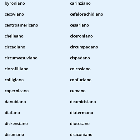
byroniano
carinziano
cecoviano
cefalorachidiano
centroamericano
cesariano
chelleano
ciceroniano
circadiano
circumpadano
circumvesuviano
cispadano
clorofilliano
colcosiano
colligiano
confuciano
copernicano
cumano
danubiano
deamicisiano
diafano
diatermano
dickensiano
diocesano
disumano
draconiano