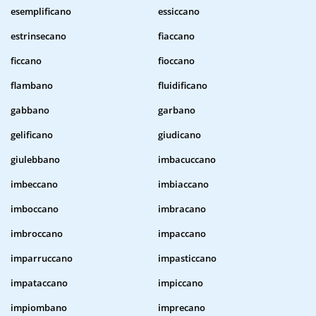
esemplificano
essiccano
estrinsecano
fiaccano
ficcano
fioccano
flambano
fluidificano
gabbano
garbano
gelificano
giudicano
giulebbano
imbacuccano
imbeccano
imbiaccano
imboccano
imbracano
imbroccano
impaccano
imparruccano
impasticcano
impataccano
impiccano
impiombano
imprecano