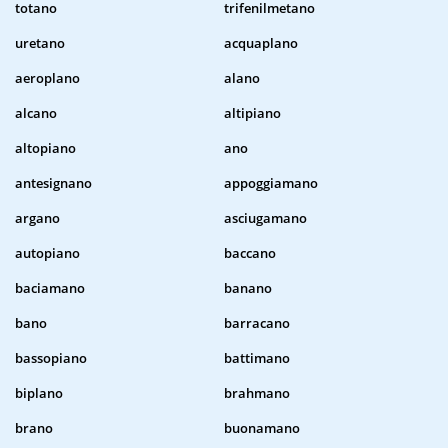
totano
trifenilmetano
uretano
acquaplano
aeroplano
alano
alcano
altipiano
altopiano
ano
antesignano
appoggiamano
argano
asciugamano
autopiano
baccano
baciamano
banano
bano
barracano
bassopiano
battimano
biplano
brahmano
brano
buonamano