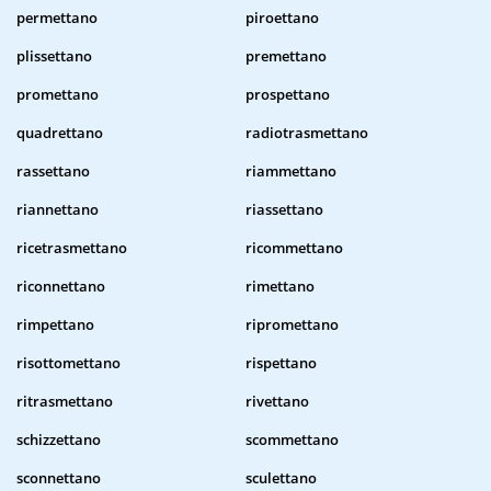
permettano
piroettano
plissettano
premettano
promettano
prospettano
quadrettano
radiotrasmettano
rassettano
riammettano
riannettano
riassettano
ricetrasmettano
ricommettano
riconnettano
rimettano
rimpettano
ripromettano
risottomettano
rispettano
ritrasmettano
rivettano
schizzettano
scommettano
sconnettano
sculettano