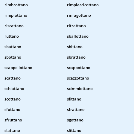
rimbrottano
rimpiaccicottano
rimpiattano
rinfagottano
riscattano
ritrattano
ruttano
sballottano
sbattano
sbittano
sbottano
sbrattano
scappellottano
scappottano
scattano
scazzottano
schiattano
scimmiottano
scottano
sfittano
sfottano
sfrattano
sfruttano
sgottano
slattano
slittano