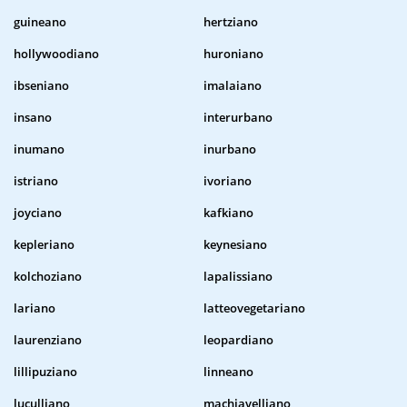
guineano
hertziano
hollywoodiano
huroniano
ibseniano
imalaiano
insano
interurbano
inumano
inurbano
istriano
ivoriano
joyciano
kafkiano
kepleriano
keynesiano
kolchoziano
lapalissiano
lariano
latteovegetariano
laurenziano
leopardiano
lillipuziano
linneano
luculliano
machiavelliano