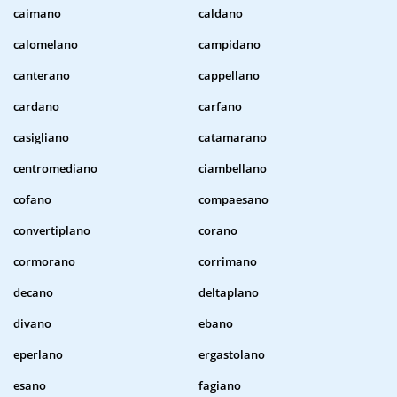
caimano
caldano
calomelano
campidano
canterano
cappellano
cardano
carfano
casigliano
catamarano
centromediano
ciambellano
cofano
compaesano
convertiplano
corano
cormorano
corrimano
decano
deltaplano
divano
ebano
eperlano
ergastolano
esano
fagiano