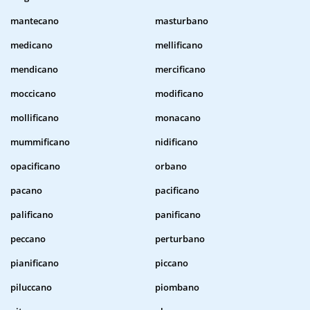
mantecano
masturbano
medicano
mellificano
mendicano
mercificano
moccicano
modificano
mollificano
monacano
mummificano
nidificano
opacificano
orbano
pacano
pacificano
palificano
panificano
peccano
perturbano
pianificano
piccano
piluccano
piombano