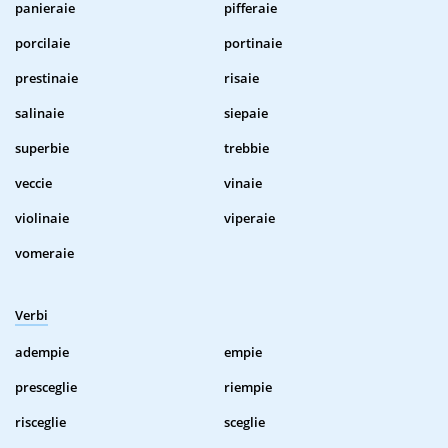
panieraie
pifferaie
porcilaie
portinaie
prestinaie
risaie
salinaie
siepaie
superbie
trebbie
veccie
vinaie
violinaie
viperaie
vomeraie
Verbi
adempie
empie
presceglie
riempie
risceglie
sceglie