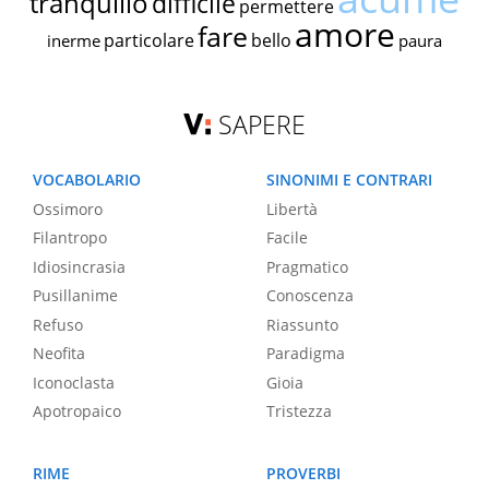
tranquillo
difficile
permettere
amore
fare
particolare
bello
inerme
paura
SAPERE
VOCABOLARIO
SINONIMI E CONTRARI
Ossimoro
Libertà
Filantropo
Facile
Idiosincrasia
Pragmatico
Pusillanime
Conoscenza
Refuso
Riassunto
Neofita
Paradigma
Iconoclasta
Gioia
Apotropaico
Tristezza
RIME
PROVERBI