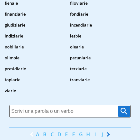
fienaie
filoviarie
finanziarie
fondiarie
giudiziarie
incendiarie
indiziarie
lesbie
nobiliarie
olearie
olimpie
pecuniarie
presidiarie
terziarie
topiarie
tranviarie
viarie
A
B
C
D
E
F
G
H
I
J
K
L
M
N