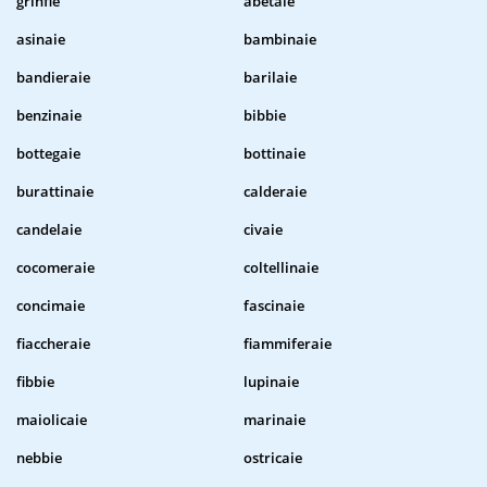
grinfie
abetaie
asinaie
bambinaie
bandieraie
barilaie
benzinaie
bibbie
bottegaie
bottinaie
burattinaie
calderaie
candelaie
civaie
cocomeraie
coltellinaie
concimaie
fascinaie
fiaccheraie
fiammiferaie
fibbie
lupinaie
maiolicaie
marinaie
nebbie
ostricaie