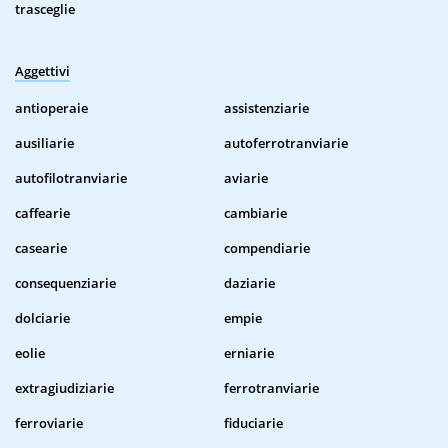
trasceglie
Aggettivi
antioperaie
assistenziarie
ausiliarie
autoferrotranviarie
autofilotranviarie
aviarie
caffearie
cambiarie
casearie
compendiarie
consequenziarie
daziarie
dolciarie
empie
eolie
erniarie
extragiudiziarie
ferrotranviarie
ferroviarie
fiduciarie