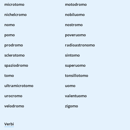
microtomo
motodromo
nichelcromo
nobiluomo
nomo
nostromo
pomo
poveruomo
prodromo
radioastronomo
sclerotomo
sintomo
spaziodromo
superuomo
tomo
tonsillotomo
ultramicrotomo
uomo
urocromo
valentuomo
velodromo
zigomo
Verbi