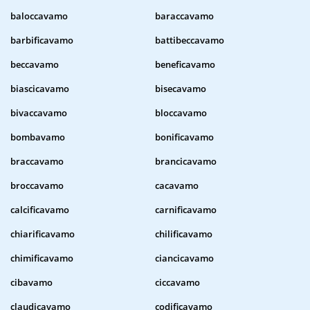
baloccavamo
baraccavamo
barbificavamo
battibeccavamo
beccavamo
beneficavamo
biascicavamo
bisecavamo
bivaccavamo
bloccavamo
bombavamo
bonificavamo
braccavamo
brancicavamo
broccavamo
cacavamo
calcificavamo
carnificavamo
chiarificavamo
chilificavamo
chimificavamo
ciancicavamo
cibavamo
ciccavamo
claudicavamo
codificavamo