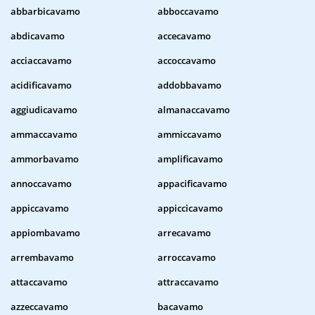
abbarbicavamo
abboccavamo
abdicavamo
accecavamo
acciaccavamo
accoccavamo
acidificavamo
addobbavamo
aggiudicavamo
almanaccavamo
ammaccavamo
ammiccavamo
ammorbavamo
amplificavamo
annoccavamo
appacificavamo
appiccavamo
appiccicavamo
appiombavamo
arrecavamo
arrembavamo
arroccavamo
attaccavamo
attraccavamo
azzeccavamo
bacavamo