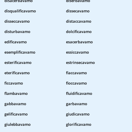
disacerbavamo
diserbavamo
disqualificavamo
dissecavamo
disseccavamo
distaccavamo
disturbavamo
dolcificavamo
edificavamo
esacerbavamo
esemplificavamo
essiccavamo
esterificavamo
estrinsecavamo
eterificavamo
fiaccavamo
ficcavamo
fioccavamo
flambavamo
fluidificavamo
gabbavamo
garbavamo
gelificavamo
giudicavamo
giulebbavamo
glorificavamo