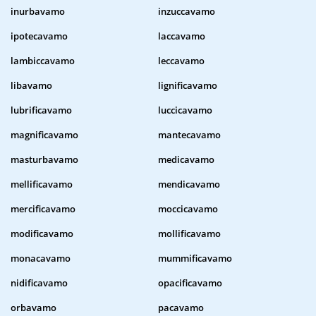
inurbavamo
inzuccavamo
ipotecavamo
laccavamo
lambiccavamo
leccavamo
libavamo
lignificavamo
lubrificavamo
luccicavamo
magnificavamo
mantecavamo
masturbavamo
medicavamo
mellificavamo
mendicavamo
mercificavamo
moccicavamo
modificavamo
mollificavamo
monacavamo
mummificavamo
nidificavamo
opacificavamo
orbavamo
pacavamo