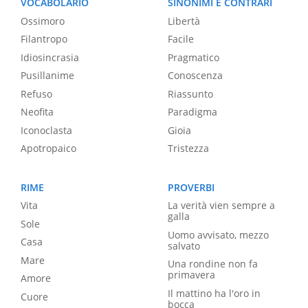
VOCABOLARIO
SINONIMI E CONTRARI
Ossimoro
Libertà
Filantropo
Facile
Idiosincrasia
Pragmatico
Pusillanime
Conoscenza
Refuso
Riassunto
Neofita
Paradigma
Iconoclasta
Gioia
Apotropaico
Tristezza
RIME
PROVERBI
Vita
La verità vien sempre a
galla
Sole
Uomo avvisato, mezzo
Casa
salvato
Mare
Una rondine non fa
primavera
Amore
Il mattino ha l'oro in
Cuore
bocca