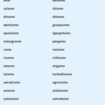
amo
balsamo
calamo
chiamo
dinamo
dittamo
epitalamo
giusquiamo
ipotalamo
ippopotamo
menagramo
pergamo
ramo
reclamo
ricamo
richiamo
sesamo
singamo
talamo
turbodinamo
aerodromo
agronomo
amomo
antiatomo
antonomo
astrodomo