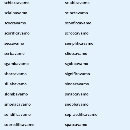
schioccavamo
sciabicavamo
scialbavamo
scioccavamo
scoccavamo
sconficcavamo
scorificavamo
scroccavamo
seccavamo
semplificavamo
serbavamo
sfioccavamo
sgambavamo
sgobbavamo
shoccavamo
significavamo
sillabavamo
sindacavamo
slombavamo
smaccavamo
smonacavamo
snobbavamo
solidificavamo
sopraedificavamo
sopredificavamo
spaccavamo