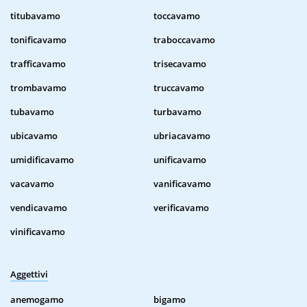
titubavamo
toccavamo
tonificavamo
traboccavamo
trafficavamo
trisecavamo
trombavamo
truccavamo
tubavamo
turbavamo
ubicavamo
ubriacavamo
umidificavamo
unificavamo
vacavamo
vanificavamo
vendicavamo
verificavamo
vinificavamo
Aggettivi
anemogamo
bigamo