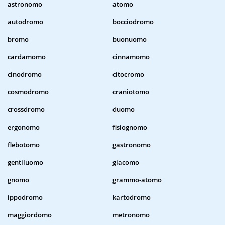
astronomo
atomo
autodromo
bocciodromo
bromo
buonuomo
cardamomo
cinnamomo
cinodromo
citocromo
cosmodromo
craniotomo
crossdromo
duomo
ergonomo
fisiognomo
flebotomo
gastronomo
gentiluomo
giacomo
gnomo
grammo-atomo
ippodromo
kartodromo
maggiordomo
metronomo