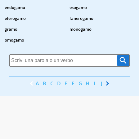
endogamo
esogamo
eterogamo
fanerogamo
gramo
monogamo
omogamo
A
B
C
D
E
F
G
H
I
J
K
L
M
N