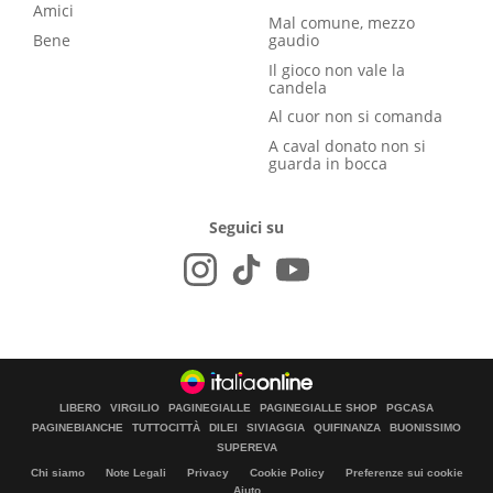
Amici
Mal comune, mezzo
Bene
gaudio
Il gioco non vale la
candela
Al cuor non si comanda
A caval donato non si
guarda in bocca
Seguici su
LIBERO
VIRGILIO
PAGINEGIALLE
PAGINEGIALLE SHOP
PGCASA
PAGINEBIANCHE
TUTTOCITTÀ
DILEI
SIVIAGGIA
QUIFINANZA
BUONISSIMO
SUPEREVA
Chi siamo
Note Legali
Privacy
Cookie Policy
Preferenze sui cookie
Aiuto