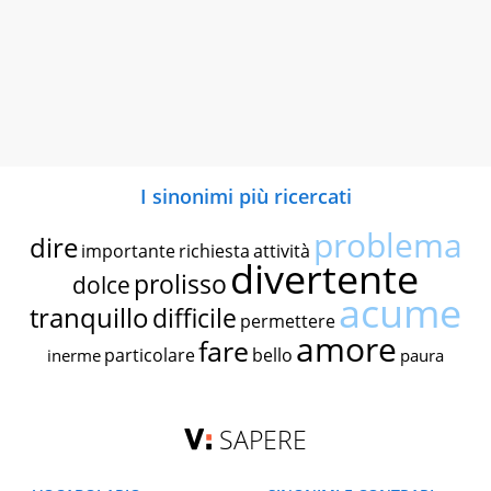
I sinonimi più ricercati
problema
dire
importante
richiesta
attività
divertente
prolisso
dolce
acume
tranquillo
difficile
permettere
amore
fare
particolare
bello
inerme
paura
SAPERE