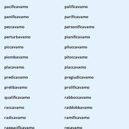
pacificavamo
palificavamo
panificavamo
parificavamo
peccavamo
personificavamo
perturbavamo
pianificavamo
piccavamo
piluccavamo
piombavamo
pitoccavamo
placavamo
placcavamo
predicavamo
pregiudicavamo
prelibavamo
prolificavamo
qualificavamo
rabboccavamo
raccavamo
raddobbavamo
radicavamo
ramificavamo
rappacificavamo
recavamo