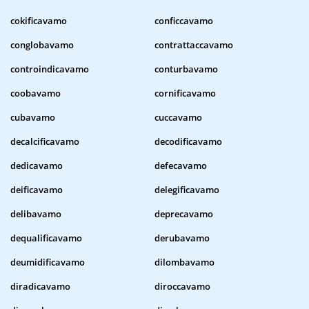
cokificavamo
conficcavamo
conglobavamo
contrattaccavamo
controindicavamo
conturbavamo
coobavamo
cornificavamo
cubavamo
cuccavamo
decalcificavamo
decodificavamo
dedicavamo
defecavamo
deificavamo
delegificavamo
delibavamo
deprecavamo
dequalificavamo
derubavamo
deumidificavamo
dilombavamo
diradicavamo
diroccavamo