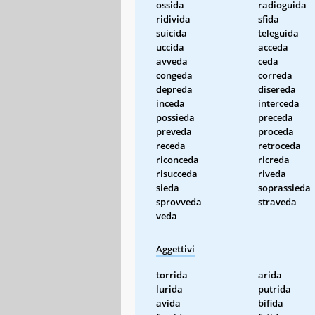
ossida
radioguida
ridivida
sfida
suicida
teleguida
uccida
acceda
avveda
ceda
congeda
correda
depreda
disereda
inceda
interceda
possieda
preceda
preveda
proceda
receda
retroceda
riconceda
ricreda
risucceda
riveda
sieda
soprassieda
sprovveda
straveda
veda
Aggettivi
torrida
arida
lurida
putrida
avida
bifida