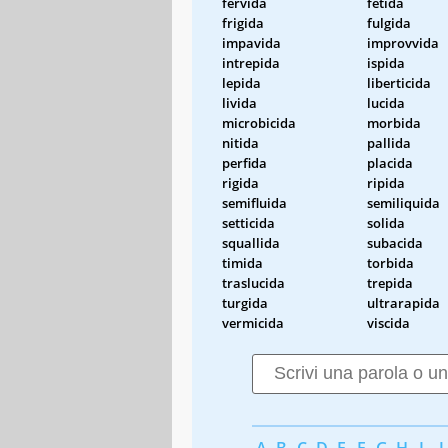
fervida
fetida
frigida
fulgida
impavida
improvvida
intrepida
ispida
lepida
liberticida
livida
lucida
microbicida
morbida
nitida
pallida
perfida
placida
rigida
ripida
semifluida
semiliquida
setticida
solida
squallida
subacida
timida
torbida
traslucida
trepida
turgida
ultrarapida
vermicida
viscida
A
B
C
D
E
F
G
H
I
J