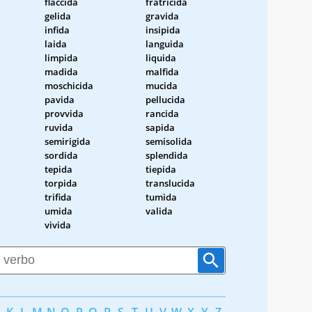
flaccida
fratricida
gelida
gravida
infida
insipida
laida
languida
limpida
liquida
madida
malfida
moschicida
mucida
pavida
pellucida
provvida
rancida
ruvida
sapida
semirigida
semisolida
sordida
splendida
tepida
tiepida
torpida
translucida
trifida
tumida
umida
valida
vivida
K
L
M
N
O
P
Q
R
S
T
U
V
W
X
Y
Z