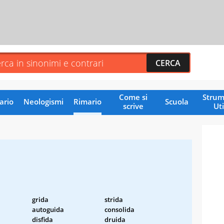
Come si
Strum
ario
Neologismi
Rimario
Scuola
scrive
Uti
grida
strida
autoguida
consolida
disfida
druida