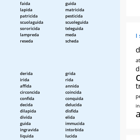
faida
guida
lapida
matricida
patricida
pesticida
scuolaguida
scuoleguida
sororicida
teleguida
lampreda
meda
I
reseda
scheda
d
at
d
derida
grida
irida
rida
t
affida
annida
circoncida
coincida
p
confida
conquida
decida
delucida
i
dilapida
disfida
divida
elida
guida
immucida
ingravida
intorbida
liquida
lucida