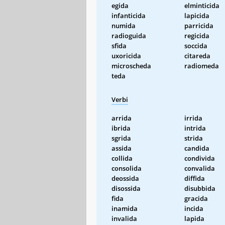
egida
elminticida
infanticida
lapicida
numida
parricida
radioguida
regicida
sfida
soccida
uxoricida
citareda
microscheda
radiomeda
teda
Verbi
arrida
irrida
ibrida
intrida
sgrida
strida
assida
candida
collida
condivida
consolida
convalida
deossida
diffida
disossida
disubbida
fida
gracida
inamida
incida
invalida
lapida