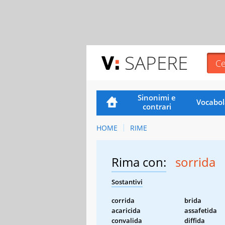
SAPERE
Sinonimi e
Vocabol
contrari
HOME
RIME
Rima con:
sorrida
Sostantivi
corrida
brida
acaricida
assafetida
convalida
diffida