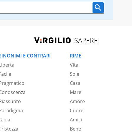
SAPERE
SINONIMI E CONTRARI
RIME
Libertà
Vita
Facile
Sole
Pragmatico
Casa
Conoscenza
Mare
Riassunto
Amore
Paradigma
Cuore
Gioia
Amici
Tristezza
Bene