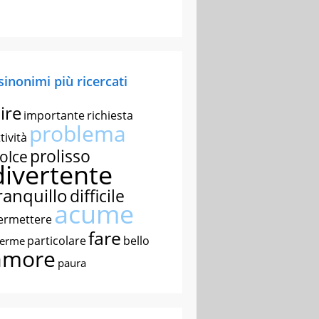
 sinonimi più ricercati
ire
importante
richiesta
problema
tività
prolisso
olce
divertente
ranquillo
difficile
acume
ermettere
fare
particolare
bello
nerme
amore
paura