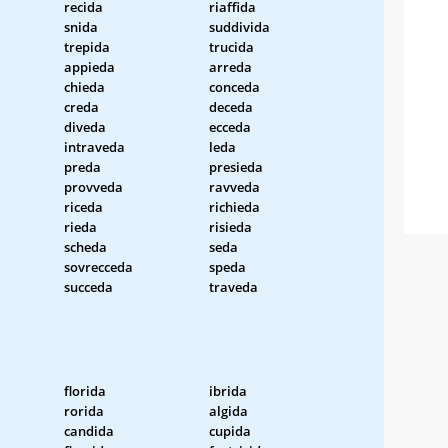
recida
riaffida
snida
suddivida
trepida
trucida
appieda
arreda
chieda
conceda
creda
deceda
diveda
ecceda
intraveda
leda
preda
presieda
provveda
ravveda
riceda
richieda
rieda
risieda
scheda
seda
sovrecceda
speda
succeda
traveda
florida
ibrida
rorida
algida
candida
cupida