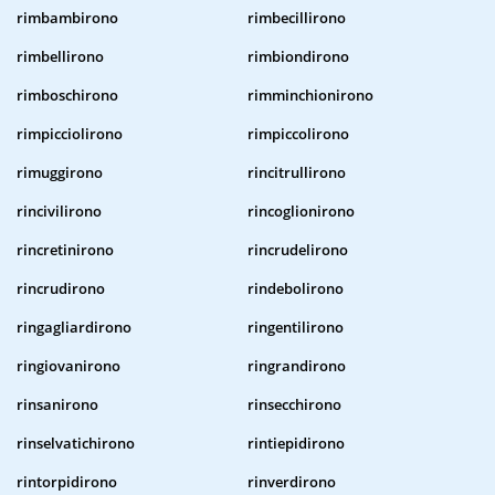
rimbambirono
rimbecillirono
rimbellirono
rimbiondirono
rimboschirono
rimminchionirono
rimpicciolirono
rimpiccolirono
rimuggirono
rincitrullirono
rincivilirono
rincoglionirono
rincretinirono
rincrudelirono
rincrudirono
rindebolirono
ringagliardirono
ringentilirono
ringiovanirono
ringrandirono
rinsanirono
rinsecchirono
rinselvatichirono
rintiepidirono
rintorpidirono
rinverdirono