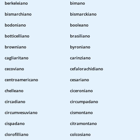
berkeleiano
bimano
bismarchiano
bismarckiano
bodoniano
booleano
botticelliano
brasiliano
browniano
byroniano
cagliaritano
carinziano
cecoviano
cefalorachidiano
centroamericano
cesariano
chelleano
ciceroniano
circadiano
circumpadano
circumvesuviano
cismontano
cispadano
citramontano
clorofilliano
colcosiano