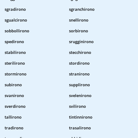
sgradirono
sgranchirono
sgualcirono
snellirono
sobbollirono
sorbirono
spedirono
srugginirono
stabilirono
stecchirono
sterilirono
stordirono
stormirono
stranirono
subirono
supplirono
svanirono
svelenirono
sverdirono
svilirono
tallirono
tintinnirono
tradirono
trasalirono