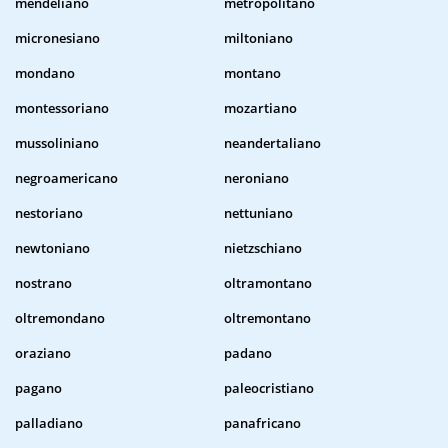
mendeliano
metropolitano
micronesiano
miltoniano
mondano
montano
montessoriano
mozartiano
mussoliniano
neandertaliano
negroamericano
neroniano
nestoriano
nettuniano
newtoniano
nietzschiano
nostrano
oltramontano
oltremondano
oltremontano
oraziano
padano
pagano
paleocristiano
palladiano
panafricano