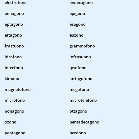
elettrotono
endecagono
ennagono
epigono
eptagono
esagono
ettagono
euzono
frastuono
grammofono
idrofono
infrasuono
interfono
ipsofono
kimono
laringofono
magnetofono
megafono
microfono
microtelefono
nonagono
ottagono
ozono
pentadecagono
pentagono
perdono