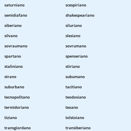
saturniano
scespiriano
semidiafano
shakespeariano
siberiano
siluriano
silvano
slesiano
sovraumano
sovrumano
spartano
spenseriano
staliniano
stiriano
strano
subumano
suburbano
tacitiano
tecnopolitano
teodosiano
termidoriano
texano
tiziano
tolstoiano
transgiordano
transiberiano