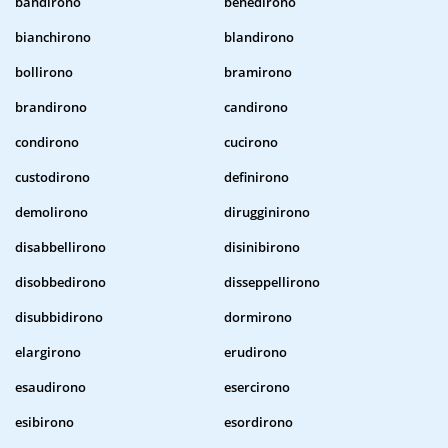
bandirono
benedirono
bianchirono
blandirono
bollirono
bramirono
brandirono
candirono
condirono
cucirono
custodirono
definirono
demolirono
dirugginirono
disabbellirono
disinibirono
disobbedirono
disseppellirono
disubbidirono
dormirono
elargirono
erudirono
esaudirono
esercirono
esibirono
esordirono