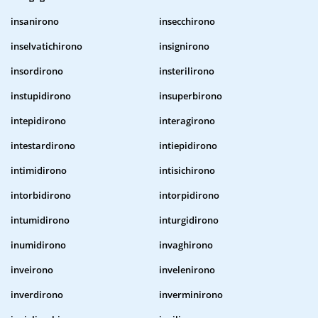
insanirono
insecchirono
inselvatichirono
insignirono
insordirono
insterilirono
instupidirono
insuperbirono
intepidirono
interagirono
intestardirono
intiepidirono
intimidirono
intisichirono
intorbidirono
intorpidirono
intumidirono
inturgidirono
inumidirono
invaghirono
inveirono
invelenirono
inverdirono
inverminirono