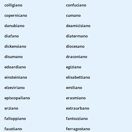
colligiano
confuciano
copernicano
cumano
danubiano
deamicisiano
diafano
diatermano
dickensiano
diocesano
disumano
draconiano
edoardiano
egiziano
einsteiniano
elisabettiano
elzeviriano
emiliano
episcopaliano
erasmiano
erziano
extraurbano
falloppiano
fantozziano
faustiano
ferragostano