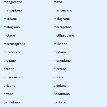
mangostano
mano
marcapiano
marranzano
meccano
melagrano
melograno
mercaptano
metano
metilpropano
mezzosoprano
miliziano
mirabolano
modano
mogano
monoplano
oceano
olecrano
oltreoceano
ontano
origano
ortolano
ottano
pallamano
pannolano
pantano