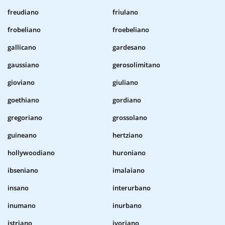
freudiano
friulano
frobeliano
froebeliano
gallicano
gardesano
gaussiano
gerosolimitano
gioviano
giuliano
goethiano
gordiano
gregoriano
grossolano
guineano
hertziano
hollywoodiano
huroniano
ibseniano
imalaiano
insano
interurbano
inumano
inurbano
istriano
ivoriano