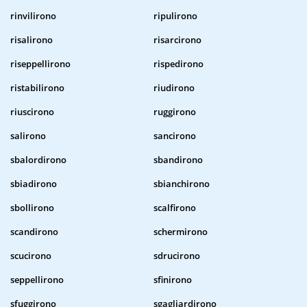
rinvilirono
ripulirono
risalirono
risarcirono
riseppellirono
rispedirono
ristabilirono
riudirono
riuscirono
ruggirono
salirono
sancirono
sbalordirono
sbandirono
sbiadirono
sbianchirono
sbollirono
scalfirono
scandirono
schermirono
scucirono
sdrucirono
seppellirono
sfinirono
sfuggirono
sgagliardirono