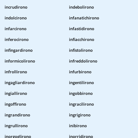
incrudirono
indebolirono
indolcirono
infanatichirono
infarcirono
infastidirono
inferocirono
infiacchirono
infingardirono
infistolirono
informicolirono
infreddolirono
infrollirono
infurbirono
ingagliardirono
ingentilirono
ingiallirono
ingobbirono
ingoffirono
ingracilirono
ingrandirono
ingrigirono
ingrullirono
inibirono
inorgoglirono
inorridirono