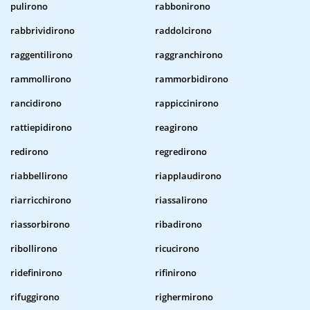
pulirono
rabbonirono
rabbrividirono
raddolcirono
raggentilirono
raggranchirono
rammollirono
rammorbidirono
rancidirono
rappiccinirono
rattiepidirono
reagirono
redirono
regredirono
riabbellirono
riapplaudirono
riarricchirono
riassalirono
riassorbirono
ribadirono
ribollirono
ricucirono
ridefinirono
rifinirono
rifuggirono
righermirono