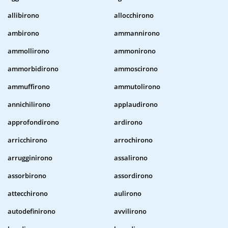
allibirono
allocchirono
ambirono
ammannirono
ammollirono
ammonirono
ammorbidirono
ammoscirono
ammuffirono
ammutolirono
annichilirono
applaudirono
approfondirono
ardirono
arricchirono
arrochirono
arrugginirono
assalirono
assorbirono
assordirono
attecchirono
aulirono
autodefinirono
avvilirono