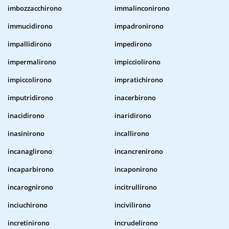
imbozzacchirono
immalinconirono
immucidirono
impadronirono
impallidirono
impedirono
impermalirono
impicciolirono
impiccolirono
impratichirono
imputridirono
inacerbirono
inacidirono
inaridirono
inasinirono
incallirono
incanaglirono
incancrenirono
incaparbirono
incaponirono
incarognirono
incitrullirono
inciuchirono
incivilirono
incretinirono
incrudelirono