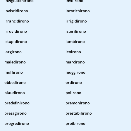
invigliacchirono
invilirono
inviscidirono
inzotichirono
irrancidirono
irrigidirono
irruvidirono
isterilirono
istupidirono
lambirono
largirono
lenirono
maledirono
marcirono
muffirono
muggirono
obbedirono
ordirono
plaudirono
polirono
predefinirono
premonirono
presagirono
prestabilirono
progredirono
proibirono