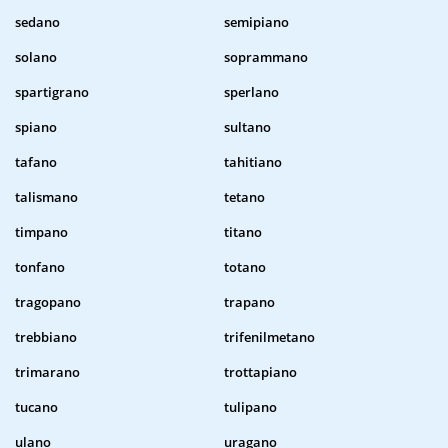
sedano
semipiano
solano
soprammano
spartigrano
sperlano
spiano
sultano
tafano
tahitiano
talismano
tetano
timpano
titano
tonfano
totano
tragopano
trapano
trebbiano
trifenilmetano
trimarano
trottapiano
tucano
tulipano
ulano
uragano