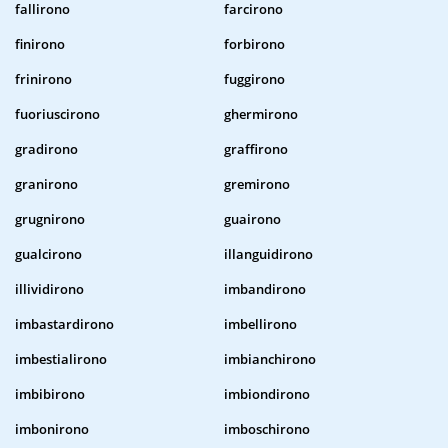
fallirono
farcirono
finirono
forbirono
frinirono
fuggirono
fuoriuscirono
ghermirono
gradirono
graffirono
granirono
gremirono
grugnirono
guairono
gualcirono
illanguidirono
illividirono
imbandirono
imbastardirono
imbellirono
imbestialirono
imbianchirono
imbibirono
imbiondirono
imbonirono
imboschirono