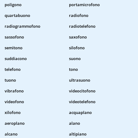
poligono
portamicrofono
quartabuono
radiofono
radiogrammofono
radiotelefono
sassofono
saxofono
semitono
silofono
suddiacono
suono
telefono
tono
tuono
ultrasuono
vibrafono
videocitofono
videofono
videotelefono
xilofono
acquaplano
aeroplano
alano
alcano
altipiano