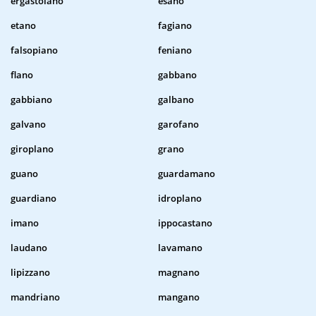
ergastolano
esano
etano
fagiano
falsopiano
feniano
flano
gabbano
gabbiano
galbano
galvano
garofano
giroplano
grano
guano
guardamano
guardiano
idroplano
imano
ippocastano
laudano
lavamano
lipizzano
magnano
mandriano
mangano