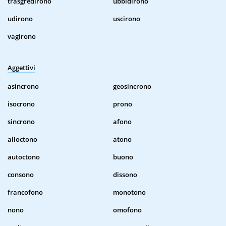
trasgredirono
ubbidirono
udirono
uscirono
vagirono
Aggettivi
asincrono
geosincrono
isocrono
prono
sincrono
afono
alloctono
atono
autoctono
buono
consono
dissono
francofono
monotono
nono
omofono