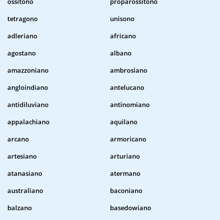
ossitono
proparossitono
tetragono
unisono
adleriano
africano
agostano
albano
amazzoniano
ambrosiano
angloindiano
antelucano
antidiluviano
antinomiano
appalachiano
aquilano
arcano
armoricano
artesiano
arturiano
atanasiano
atermano
australiano
baconiano
balzano
basedowiano