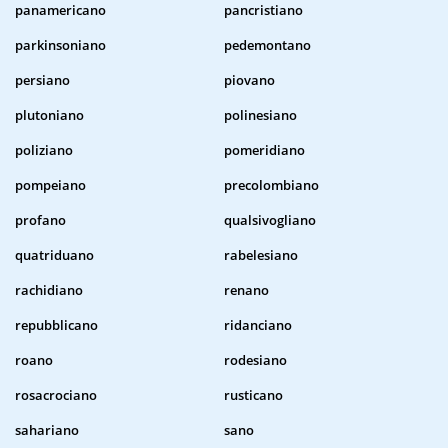
panamericano
pancristiano
parkinsoniano
pedemontano
persiano
piovano
plutoniano
polinesiano
poliziano
pomeridiano
pompeiano
precolombiano
profano
qualsivogliano
quatriduano
rabelesiano
rachidiano
renano
repubblicano
ridanciano
roano
rodesiano
rosacrociano
rusticano
sahariano
sano