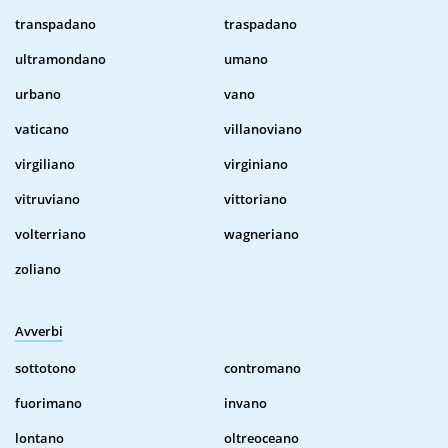
transpadano
traspadano
ultramondano
umano
urbano
vano
vaticano
villanoviano
virgiliano
virginiano
vitruviano
vittoriano
volterriano
wagneriano
zoliano
Avverbi
sottotono
contromano
fuorimano
invano
lontano
oltreoceano