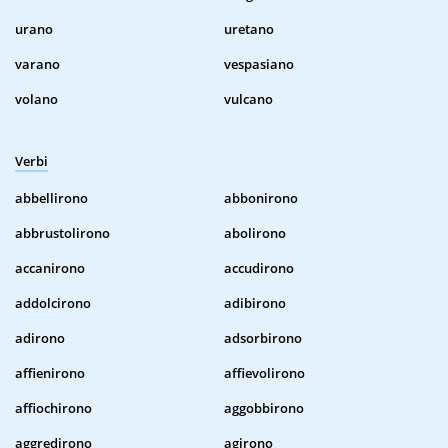
urano
uretano
varano
vespasiano
volano
vulcano
Verbi
abbellirono
abbonirono
abbrustolirono
abolirono
accanirono
accudirono
addolcirono
adibirono
adirono
adsorbirono
affienirono
affievolirono
affiochirono
aggobbirono
aggredirono
agirono