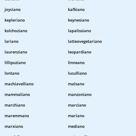
joyciano
kafkiano
kepleriano
keynesiano
kolchoziano
lapalissiano
lariano
latteovegetariano
laurenziano
leopardiano
lillipuziano
linneano
lontano
luculliano
machiavelliano
malsano
mammaliano
manzoniano
marchiano
marciano
maremmano
mariano
marxiano
mediano