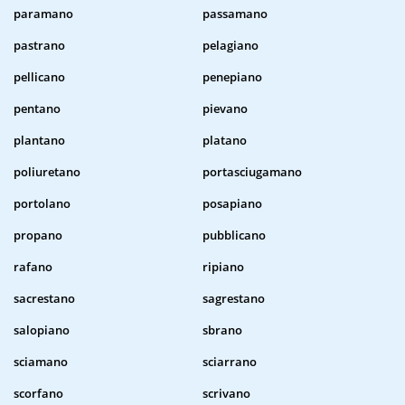
paramano
passamano
pastrano
pelagiano
pellicano
penepiano
pentano
pievano
plantano
platano
poliuretano
portasciugamano
portolano
posapiano
propano
pubblicano
rafano
ripiano
sacrestano
sagrestano
salopiano
sbrano
sciamano
sciarrano
scorfano
scrivano