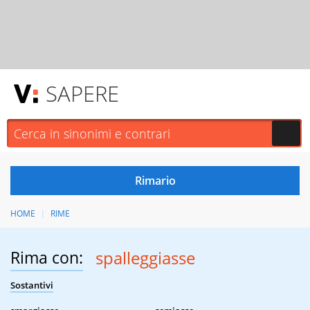
SAPERE
HOME
RIME
Rima con:
spalleggiasse
Sostantivi