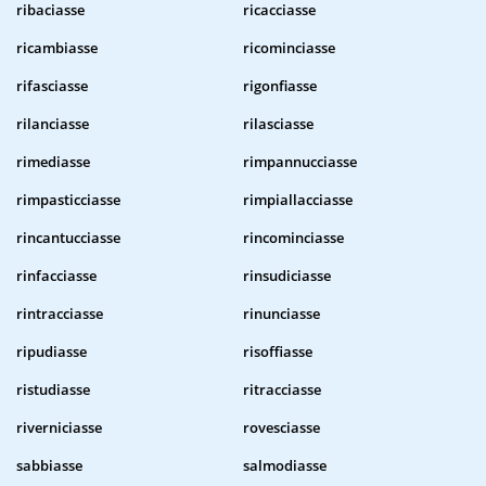
ribaciasse
ricacciasse
ricambiasse
ricominciasse
rifasciasse
rigonfiasse
rilanciasse
rilasciasse
rimediasse
rimpannucciasse
rimpasticciasse
rimpiallacciasse
rincantucciasse
rincominciasse
rinfacciasse
rinsudiciasse
rintracciasse
rinunciasse
ripudiasse
risoffiasse
ristudiasse
ritracciasse
riverniciasse
rovesciasse
sabbiasse
salmodiasse