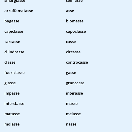
smargiasse
semiasse
arruffamatasse
asse
bagasse
biomasse
capiclasse
capoclasse
carcasse
casse
cilindrasse
circasse
classe
controcasse
fuoriclasse
gasse
glasse
grancasse
impasse
interasse
interclasse
masse
matasse
melasse
molasse
nasse