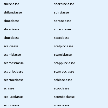
sberciasse
sbertucciasse
sbilanciasse
sbirciasse
sbocciasse
sbracciasse
sbraciasse
sbrecciasse
sbucciasse
scacciasse
scalciasse
scalpicciasse
scambiasse
scamiciasse
scamosciasse
scappucciasse
scapricciasse
scarrocciasse
scartocciasse
schiacciasse
sciasse
scocciasse
scollacciasse
scombaciasse
sconciasse
scorciasse