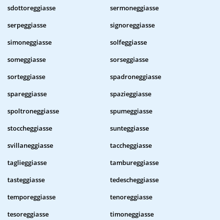
sdottoreggiasse
sermoneggiasse
serpeggiasse
signoreggiasse
simoneggiasse
solfeggiasse
someggiasse
sorseggiasse
sorteggiasse
spadroneggiasse
spareggiasse
spazieggiasse
spoltroneggiasse
spumeggiasse
stoccheggiasse
sunteggiasse
svillaneggiasse
taccheggiasse
taglieggiasse
tambureggiasse
tasteggiasse
tedescheggiasse
temporeggiasse
tenoreggiasse
tesoreggiasse
timoneggiasse