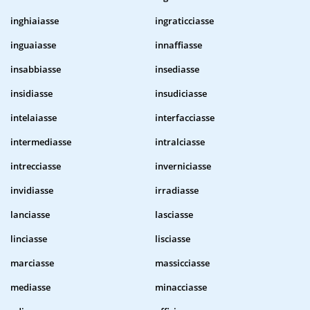
inghiaiasse
ingraticciasse
inguaiasse
innaffiasse
insabbiasse
insediasse
insidiasse
insudiciasse
intelaiasse
interfacciasse
intermediasse
intralciasse
intrecciasse
inverniciasse
invidiasse
irradiasse
lanciasse
lasciasse
linciasse
lisciasse
marciasse
massicciasse
mediasse
minacciasse