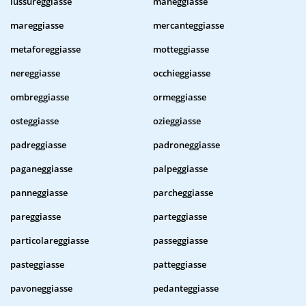
lussureggiasse
maneggiasse
mareggiasse
mercanteggiasse
metaforeggiasse
motteggiasse
nereggiasse
occhieggiasse
ombreggiasse
ormeggiasse
osteggiasse
ozieggiasse
padreggiasse
padroneggiasse
paganeggiasse
palpeggiasse
panneggiasse
parcheggiasse
pareggiasse
parteggiasse
particolareggiasse
passeggiasse
pasteggiasse
patteggiasse
pavoneggiasse
pedanteggiasse