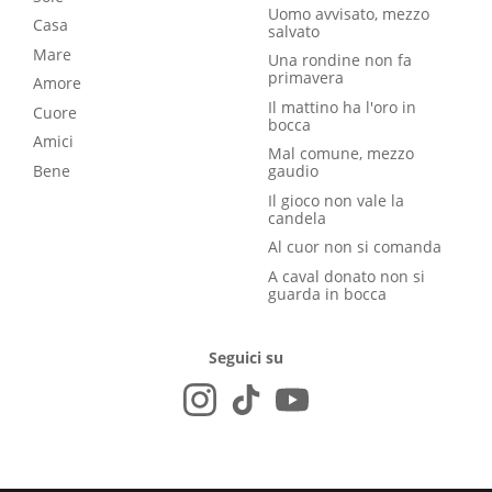
Uomo avvisato, mezzo
Casa
salvato
Mare
Una rondine non fa
primavera
Amore
Il mattino ha l'oro in
Cuore
bocca
Amici
Mal comune, mezzo
Bene
gaudio
Il gioco non vale la
candela
Al cuor non si comanda
A caval donato non si
guarda in bocca
Seguici su