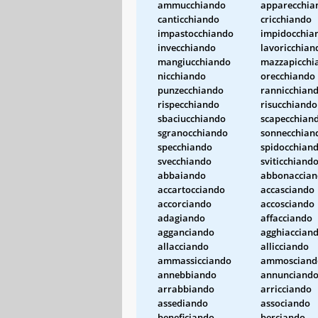
ammucchiando
apparecchia
canticchiando
cricchiando
impastocchiando
impidocchia
invecchiando
lavoricchian
mangiucchiando
mazzapicchi
nicchiando
orecchiando
punzecchiando
rannicchian
rispecchiando
risucchiando
sbaciucchiando
scapecchian
sgranocchiando
sonnecchian
specchiando
spidocchian
svecchiando
sviticchiand
abbaiando
abbonaccia
accartocciando
accasciando
accorciando
accosciando
adagiando
affacciando
agganciando
agghiaccian
allacciando
allicciando
ammassicciando
ammosciand
annebbiando
annunciand
arrabbiando
arricciando
assediando
associando
beneficiando
berciando