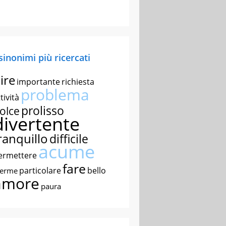
 sinonimi più ricercati
ire
importante
richiesta
problema
tività
prolisso
olce
divertente
ranquillo
difficile
acume
ermettere
fare
particolare
bello
nerme
amore
paura