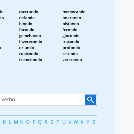
do
esecrando
memorando
do
nefando
onorando
biondo
bistondo
facondo
fecondo
gemebondo
giocondo
inverecondo
iracondo
o
oriundo
profondo
rubicondo
secondo
tremebondo
verecondo
K
L
M
N
O
P
Q
R
S
T
U
V
W
X
Y
Z