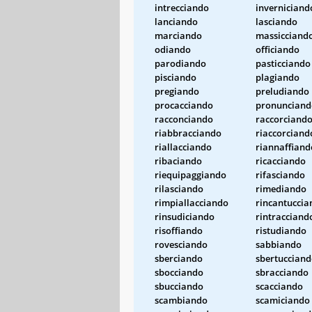
intrecciando
inverniciand
lanciando
lasciando
marciando
massicciand
odiando
officiando
parodiando
pasticciando
pisciando
plagiando
pregiando
preludiando
procacciando
pronunciand
racconciando
raccorciand
riabbracciando
riaccorciand
riallacciando
riannaffiand
ribaciando
ricacciando
riequipaggiando
rifasciando
rilasciando
rimediando
rimpiallacciando
rincantuccia
rinsudiciando
rintracciand
risoffiando
ristudiando
rovesciando
sabbiando
sberciando
sbertuccian
sbocciando
sbracciando
sbucciando
scacciando
scambiando
scamiciando