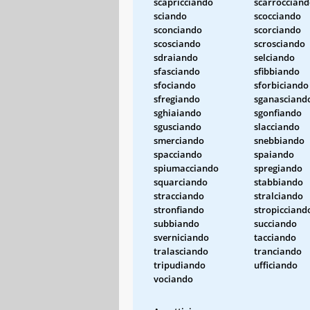
scapricciando
scarroccian
sciando
scocciando
sconciando
scorciando
scosciando
scrosciando
sdraiando
selciando
sfasciando
sfibbiando
sfociando
sforbiciando
sfregiando
sganasciand
sghiaiando
sgonfiando
sgusciando
slacciando
smerciando
snebbiando
spacciando
spaiando
spiumacciando
spregiando
squarciando
stabbiando
stracciando
stralciando
stronfiando
stropicciand
subbiando
succiando
sverniciando
tacciando
tralasciando
tranciando
tripudiando
ufficiando
vociando