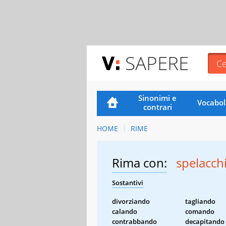
SAPERE
Sinonimi e
Vocabol
contrari
HOME
RIME
Rima con:
spelacch
Sostantivi
divorziando
tagliando
calando
comando
contrabbando
decapitando