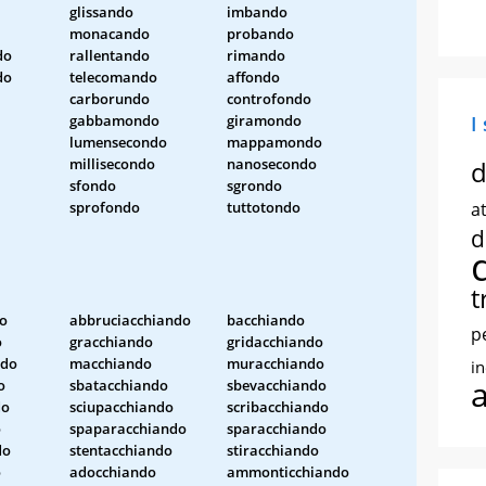
glissando
imbando
monacando
probando
do
rallentando
rimando
do
telecomando
affondo
carborundo
controfondo
gabbamondo
giramondo
I
lumensecondo
mappamondo
millisecondo
nanosecondo
d
sfondo
sgrondo
sprofondo
tuttotondo
at
d
t
o
abbruciacchiando
bacchiando
p
o
gracchiando
gridacchiando
ndo
macchiando
muracchiando
i
o
sbatacchiando
sbevacchiando
do
sciupacchiando
scribacchiando
o
spaparacchiando
sparacchiando
do
stentacchiando
stiracchiando
o
adocchiando
ammonticchiando