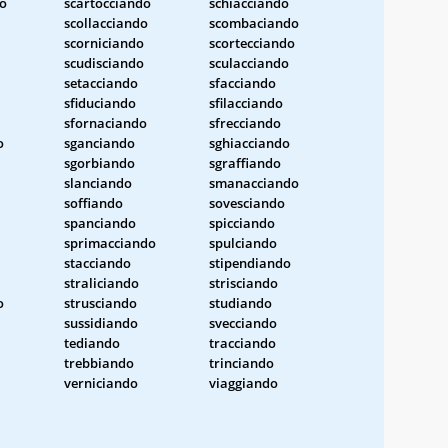
do
scartocciando
schiacciando
scollacciando
scombaciando
scorniciando
scortecciando
scudisciando
sculacciando
setacciando
sfacciando
sfiduciando
sfilacciando
sfornaciando
sfrecciando
o
sganciando
sghiacciando
sgorbiando
sgraffiando
slanciando
smanacciando
soffiando
sovesciando
spanciando
spicciando
sprimacciando
spulciando
stacciando
stipendiando
straliciando
strisciando
o
strusciando
studiando
sussidiando
svecciando
tediando
tracciando
trebbiando
trinciando
verniciando
viaggiando