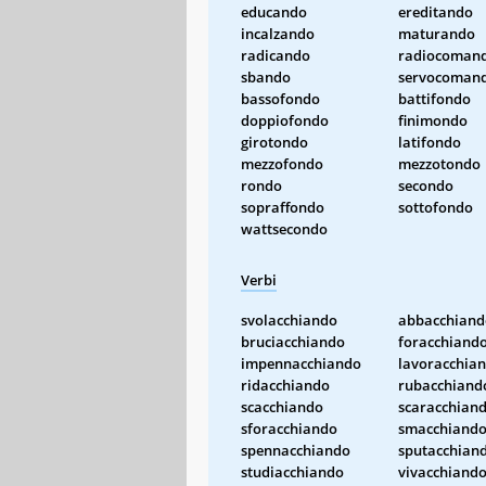
educando
ereditando
incalzando
maturando
radicando
radiocoman
sbando
servocoman
bassofondo
battifondo
doppiofondo
finimondo
girotondo
latifondo
mezzofondo
mezzotondo
rondo
secondo
sopraffondo
sottofondo
wattsecondo
Verbi
svolacchiando
abbacchiand
bruciacchiando
foracchiand
impennacchiando
lavoracchia
ridacchiando
rubacchiand
scacchiando
scaracchian
sforacchiando
smacchiand
spennacchiando
sputacchian
studiacchiando
vivacchiand