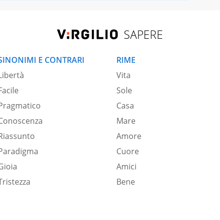
SAPERE
SINONIMI E CONTRARI
RIME
Libertà
Vita
Facile
Sole
Pragmatico
Casa
Conoscenza
Mare
Riassunto
Amore
Paradigma
Cuore
Gioia
Amici
Tristezza
Bene