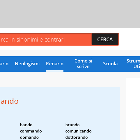
Come si
Strum
ario
Neologismi
Rimario
Scuola
scrive
Uti
iando
bando
brando
commando
comunicando
domando
dottorando