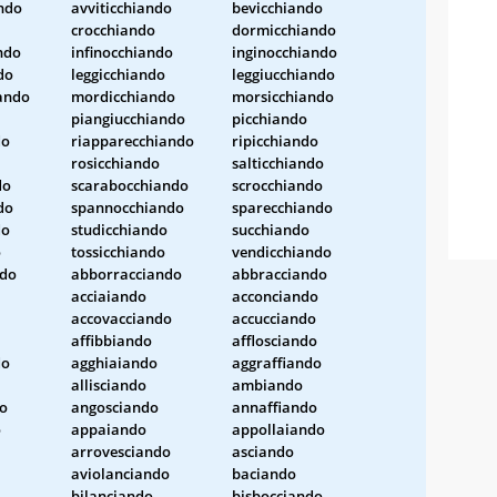
ndo
avviticchiando
bevicchiando
crocchiando
dormicchiando
ndo
infinocchiando
inginocchiando
do
leggicchiando
leggiucchiando
ando
mordicchiando
morsicchiando
piangiucchiando
picchiando
do
riapparecchiando
ripicchiando
rosicchiando
salticchiando
do
scarabocchiando
scrocchiando
do
spannocchiando
sparecchiando
do
studicchiando
succhiando
o
tossicchiando
vendicchiando
ndo
abborracciando
abbracciando
acciaiando
acconciando
accovacciando
accucciando
affibbiando
afflosciando
do
agghiaiando
aggraffiando
allisciando
ambiando
o
angosciando
annaffiando
o
appaiando
appollaiando
arrovesciando
asciando
aviolanciando
baciando
bilanciando
bisbocciando