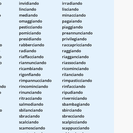
o
invidiando
irradiando
linciando
lisciando
o
mediando
minacciando
omaggiando
pagaiando
pesticciando
piaggiando
pomiciando
preannunciando
presidiando
privilegiando
o
rabberciando
raccapricciando
o
radiando
raggiando
o
riaffacciando
riagganciando
o
riannunciando
riassociando
ricambiando
ricominciando
rigonfiando
rilanciando
rimpannucciando
rimpasticciando
ndo
rincominciando
rinfacciando
o
rinunciando
ripudiando
ritracciando
riverniciando
salmodiando
sbambagiando
do
sbilanciando
sbirciando
sbraciando
sbrecciando
scalciando
scalpicciando
scamosciando
scappucciando