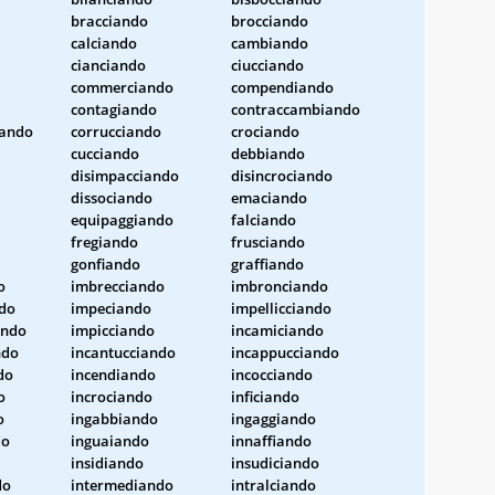
bracciando
brocciando
calciando
cambiando
cianciando
ciucciando
commerciando
compendiando
contagiando
contraccambiando
iando
corrucciando
crociando
cucciando
debbiando
disimpacciando
disincrociando
dissociando
emaciando
equipaggiando
falciando
fregiando
frusciando
gonfiando
graffiando
o
imbrecciando
imbronciando
ndo
impeciando
impellicciando
ando
impicciando
incamiciando
ndo
incantucciando
incappucciando
do
incendiando
incocciando
o
incrociando
inficiando
o
ingabbiando
ingaggiando
do
inguaiando
innaffiando
insidiando
insudiciando
do
intermediando
intralciando