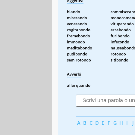
Aggettivi
blando
commiseran
miserando
monocoman
venerando
vituperando
cogitabondo
errabondo
fremebondo
furibondo
immondo
infecondo
meditabondo
nauseabond
pudibondo
rotondo
semirotondo
sitibondo
Avverbi
allorquando
A
B
C
D
E
F
G
H
I
J