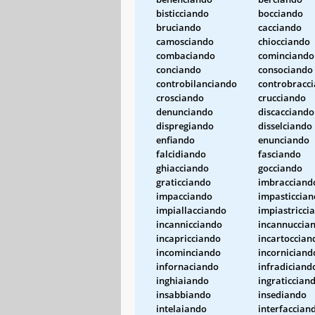
bisticciando
bocciando
bruciando
cacciando
camosciando
chiocciando
combaciando
cominciando
conciando
consociando
controbilanciando
controbracc
crosciando
crucciando
denunciando
discacciando
dispregiando
disselciando
enfiando
enunciando
falcidiando
fasciando
ghiacciando
gocciando
graticciando
imbracciand
impacciando
impasticcia
impiallacciando
impiastricci
incannicciando
incannuccia
incapricciando
incartoccian
incominciando
incorniciand
infornaciando
infradiciand
inghiaiando
ingraticcian
insabbiando
insediando
intelaiando
interfaccian