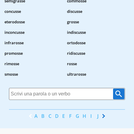
semigrasse
commosse
concusse
discusse
eterodosse
grosse
inconcusse
indiscusse
infrarosse
ortodosse
promosse
ridiscusse
rimosse
rosse
smosse
ultrarosse
A
B
C
D
E
F
G
H
I
J
K
L
M
N