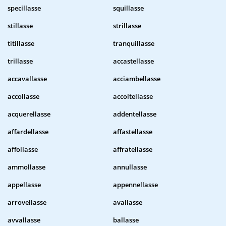
specillasse
squillasse
stillasse
strillasse
titillasse
tranquillasse
trillasse
accastellasse
accavallasse
acciambellasse
accollasse
accoltellasse
acquerellasse
addentellasse
affardellasse
affastellasse
affollasse
affratellasse
ammollasse
annullasse
appellasse
appennellasse
arrovellasse
avallasse
avvallasse
ballasse