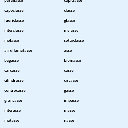
parallasse
capiclasse
capoclasse
classe
fuoriclasse
glasse
interclasse
melasse
molasse
sottoclasse
arruffamatasse
asse
bagasse
biomasse
carcasse
casse
cilindrasse
circasse
controcasse
gasse
grancasse
impasse
interasse
masse
matasse
nasse