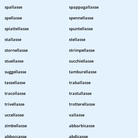
spallasse
spappagallasse
spellasse
spennellasse
spiattellasse
spuntellasse
stallasse
stellasse
stornellasse
strimpellasse
stuellasse
succhiellasse
suggellasse
tamburellasse
tassellasse
traballasse
tracollasse
trastullasse
trivellasse
trotterellasse
uccellasse
vallasse
zimbellasse
abbarbicasse
abboccasse
abdicasse