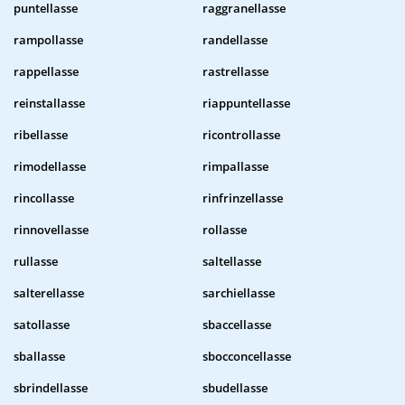
puntellasse
raggranellasse
rampollasse
randellasse
rappellasse
rastrellasse
reinstallasse
riappuntellasse
ribellasse
ricontrollasse
rimodellasse
rimpallasse
rincollasse
rinfrinzellasse
rinnovellasse
rollasse
rullasse
saltellasse
salterellasse
sarchiellasse
satollasse
sbaccellasse
sballasse
sbocconcellasse
sbrindellasse
sbudellasse