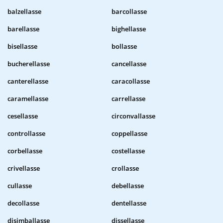
balzellasse
barcollasse
barellasse
bighellasse
bisellasse
bollasse
bucherellasse
cancellasse
canterellasse
caracollasse
caramellasse
carrellasse
cesellasse
circonvallasse
controllasse
coppellasse
corbellasse
costellasse
crivellasse
crollasse
cullasse
debellasse
decollasse
dentellasse
disimballasse
dissellasse