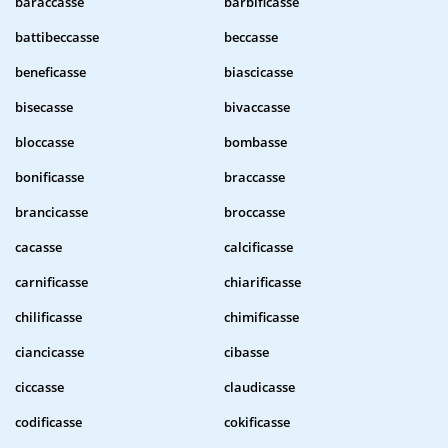
baraccasse
barbificasse
battibeccasse
beccasse
beneficasse
biascicasse
bisecasse
bivaccasse
bloccasse
bombasse
bonificasse
braccasse
brancicasse
broccasse
cacasse
calcificasse
carnificasse
chiarificasse
chilificasse
chimificasse
ciancicasse
cibasse
ciccasse
claudicasse
codificasse
cokificasse