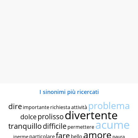
I sinonimi più ricercati
problema
dire
importante
richiesta
attività
divertente
prolisso
dolce
acume
tranquillo
difficile
permettere
amore
fare
particolare
bello
inerme
paura