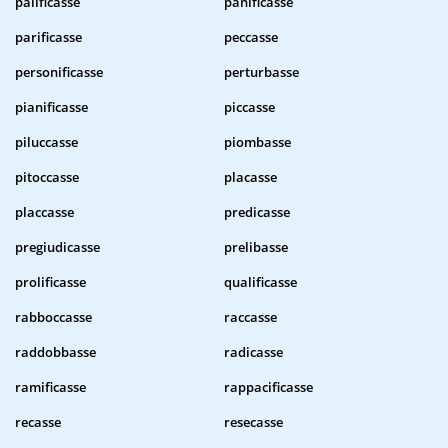
palificasse
panificasse
parificasse
peccasse
personificasse
perturbasse
pianificasse
piccasse
piluccasse
piombasse
pitoccasse
placasse
placcasse
predicasse
pregiudicasse
prelibasse
prolificasse
qualificasse
rabboccasse
raccasse
raddobbasse
radicasse
ramificasse
rappacificasse
recasse
resecasse