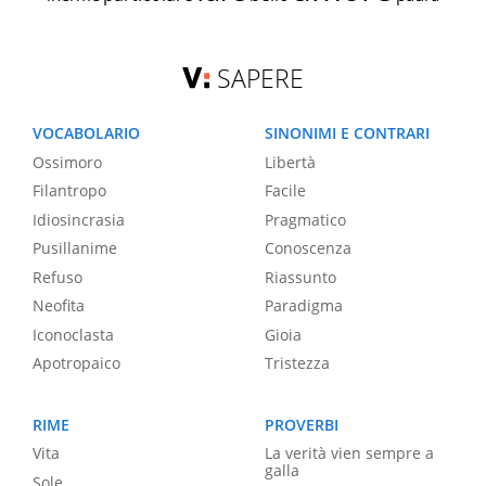
SAPERE
VOCABOLARIO
SINONIMI E CONTRARI
Ossimoro
Libertà
Filantropo
Facile
Idiosincrasia
Pragmatico
Pusillanime
Conoscenza
Refuso
Riassunto
Neofita
Paradigma
Iconoclasta
Gioia
Apotropaico
Tristezza
RIME
PROVERBI
Vita
La verità vien sempre a
galla
Sole