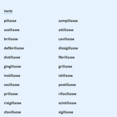
Verbi
pillasse
zampillasse
assillasse
attillasse
brillasse
cavillasse
defibrillasse
dissigillasse
distillasse
fibrillasse
gingillasse
grillasse
instillasse
istillasse
oscillasse
postillasse
prillasse
rifocillasse
risigillasse
scintillasse
sfavillasse
sigillasse