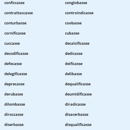
conficcasse
conglobasse
contrattaccasse
controindicasse
conturbasse
coobasse
cornificasse
cubasse
cuccasse
decalcificasse
decodificasse
dedicasse
defecasse
deificasse
delegificasse
delibasse
deprecasse
dequalificasse
derubasse
deumidificasse
dilombasse
diradicasse
diroccasse
disacerbasse
diserbasse
disqualificasse