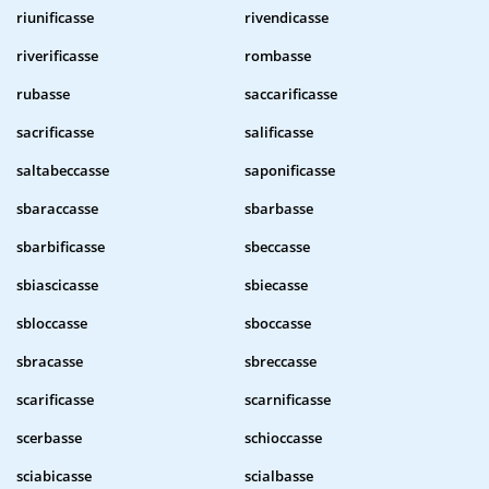
riunificasse
rivendicasse
riverificasse
rombasse
rubasse
saccarificasse
sacrificasse
salificasse
saltabeccasse
saponificasse
sbaraccasse
sbarbasse
sbarbificasse
sbeccasse
sbiascicasse
sbiecasse
sbloccasse
sboccasse
sbracasse
sbreccasse
scarificasse
scarnificasse
scerbasse
schioccasse
sciabicasse
scialbasse