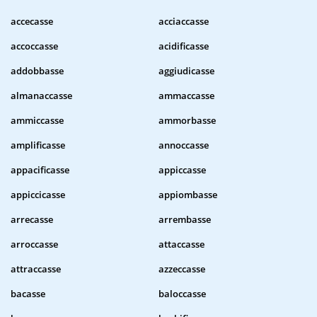
accecasse
acciaccasse
accoccasse
acidificasse
addobbasse
aggiudicasse
almanaccasse
ammaccasse
ammiccasse
ammorbasse
amplificasse
annoccasse
appacificasse
appiccasse
appiccicasse
appiombasse
arrecasse
arrembasse
arroccasse
attaccasse
attraccasse
azzeccasse
bacasse
baloccasse