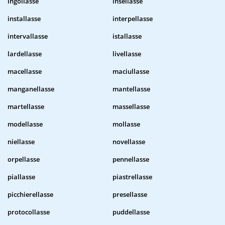
ingollasse
insellasse
installasse
interpellasse
intervallasse
istallasse
lardellasse
livellasse
macellasse
maciullasse
manganellasse
mantellasse
martellasse
massellasse
modellasse
mollasse
niellasse
novellasse
orpellasse
pennellasse
piallasse
piastrellasse
picchierellasse
presellasse
protocollasse
puddellasse