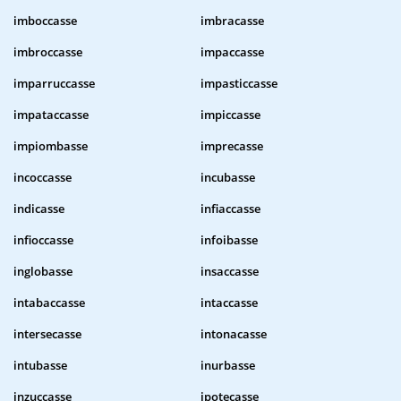
imboccasse
imbracasse
imbroccasse
impaccasse
imparruccasse
impasticcasse
impataccasse
impiccasse
impiombasse
imprecasse
incoccasse
incubasse
indicasse
infiaccasse
infioccasse
infoibasse
inglobasse
insaccasse
intabaccasse
intaccasse
intersecasse
intonacasse
intubasse
inurbasse
inzuccasse
ipotecasse