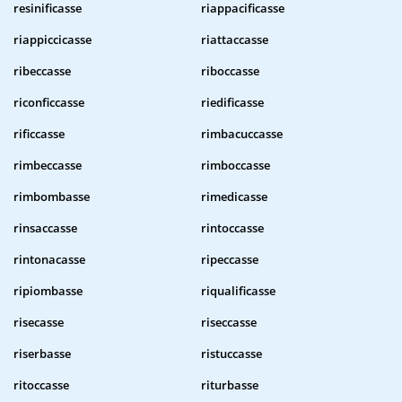
resinificasse
riappacificasse
riappiccicasse
riattaccasse
ribeccasse
riboccasse
riconficcasse
riedificasse
rificcasse
rimbacuccasse
rimbeccasse
rimboccasse
rimbombasse
rimedicasse
rinsaccasse
rintoccasse
rintonacasse
ripeccasse
ripiombasse
riqualificasse
risecasse
riseccasse
riserbasse
ristuccasse
ritoccasse
riturbasse