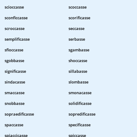
scioccasse
scoccasse
sconficcasse
scorificasse
scroccasse
seccasse
semplificasse
serbasse
sfioccasse
sgambasse
sgobbasse
shoccasse
significasse
sillabasse
sindacasse
slombasse
smaccasse
smonacasse
snobbasse
solidificasse
sopraedificasse
sopredificasse
spaccasse
specificasse
spiaccicasse
spiccasse