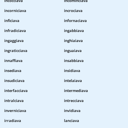
incocciava
incominciava
incorniciava
incrociava
inficiava
infornaciava
infradiciava
ingabbiava
ingaggiava
inghiaiava
ingraticciava
inguaiava
innaffiava
insabbiava
insediava
insidiava
insudiciava
intelaiava
interfacciava
intermediava
intralciava
intrecciava
inverniciava
invidiava
irradiava
lanciava