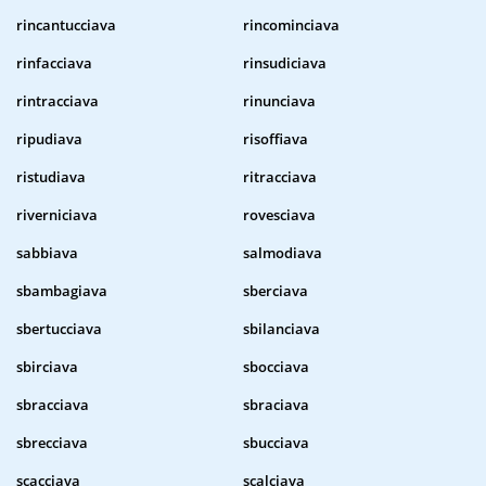
rincantucciava
rincominciava
rinfacciava
rinsudiciava
rintracciava
rinunciava
ripudiava
risoffiava
ristudiava
ritracciava
riverniciava
rovesciava
sabbiava
salmodiava
sbambagiava
sberciava
sbertucciava
sbilanciava
sbirciava
sbocciava
sbracciava
sbraciava
sbrecciava
sbucciava
scacciava
scalciava