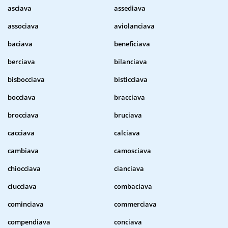
asciava
assediava
associava
aviolanciava
baciava
beneficiava
berciava
bilanciava
bisbocciava
bisticciava
bocciava
bracciava
brocciava
bruciava
cacciava
calciava
cambiava
camosciava
chiocciava
cianciava
ciucciava
combaciava
cominciava
commerciava
compendiava
conciava