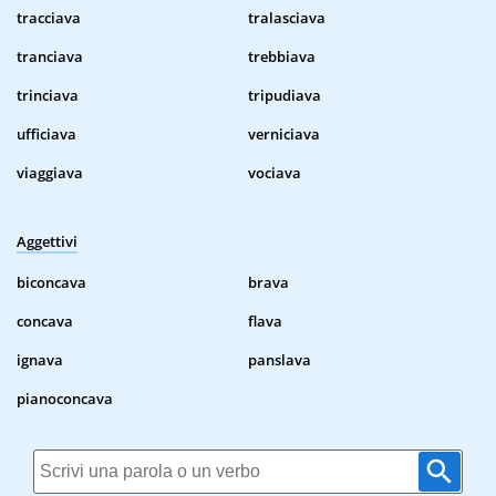
tracciava
tralasciava
tranciava
trebbiava
trinciava
tripudiava
ufficiava
verniciava
viaggiava
vociava
Aggettivi
biconcava
brava
concava
flava
ignava
panslava
pianoconcava