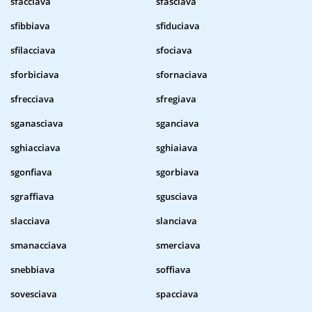
sfacciava
sfasciava
sfibbiava
sfiduciava
sfilacciava
sfociava
sforbiciava
sfornaciava
sfrecciava
sfregiava
sganasciava
sganciava
sghiacciava
sghiaiava
sgonfiava
sgorbiava
sgraffiava
sgusciava
slacciava
slanciava
smanacciava
smerciava
snebbiava
soffiava
sovesciava
spacciava