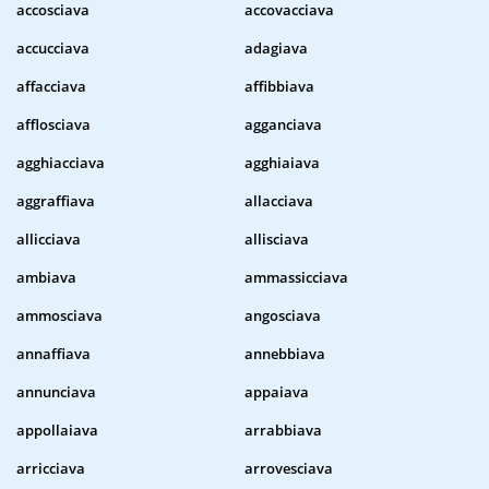
accosciava
accovacciava
accucciava
adagiava
affacciava
affibbiava
afflosciava
agganciava
agghiacciava
agghiaiava
aggraffiava
allacciava
allicciava
allisciava
ambiava
ammassicciava
ammosciava
angosciava
annaffiava
annebbiava
annunciava
appaiava
appollaiava
arrabbiava
arricciava
arrovesciava