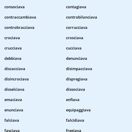
consociava
contagiava
contraccambiava
controbilanciava
controbracciava
corrucciava
crociava
crosciava
crucciava
cucciava
debbiava
denunciava
discacciava
disimpacciava
disincrociava
dispregiava
disselciava
dissociava
emaciava
enfiava
enunciava
equipaggiava
falciava
falcidiava
fasciava
fregiava