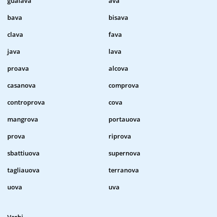
guaiava
ava
bava
bisava
clava
fava
java
lava
proava
alcova
casanova
comprova
controprova
cova
mangrova
portauova
prova
riprova
sbattiuova
supernova
tagliauova
terranova
uova
uva