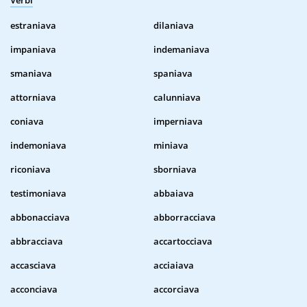
Verbi
estraniava
dilaniava
impaniava
indemaniava
smaniava
spaniava
attorniava
calunniava
coniava
imperniava
indemoniava
miniava
riconiava
sborniava
testimoniava
abbaiava
abbonacciava
abborracciava
abbracciava
accartocciava
accasciava
acciaiava
acconciava
accorciava