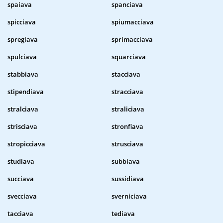
spaiava
spanciava
spicciava
spiumacciava
spregiava
sprimacciava
spulciava
squarciava
stabbiava
stacciava
stipendiava
stracciava
stralciava
straliciava
strisciava
stronfiava
stropicciava
strusciava
studiava
subbiava
succiava
sussidiava
svecciava
sverniciava
tacciava
tediava