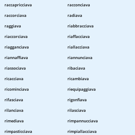
raccapricciava
racconciava
raccorciava
radiava
raggiava
riabbracciava
riaccorciava
riaffacciava
riagganciava
riallacciava
riannaffiava
riannunciava
riassociava
ribaciava
ricacciava
ricambiava
ricominciava
riequipaggiava
rifasciava
rigonfiava
rilanciava
rilasciava
rimediava
rimpannucciava
rimpasticciava
rimpiallacciava