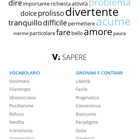
problema
dire
importante
richiesta
attività
divertente
prolisso
dolce
acume
tranquillo
difficile
permettere
amore
fare
particolare
bello
inerme
paura
SAPERE
VOCABOLARIO
SINONIMI E CONTRARI
Ossimoro
Libertà
Filantropo
Facile
Idiosincrasia
Pragmatico
Pusillanime
Conoscenza
Refuso
Riassunto
Neofita
Paradigma
Iconoclasta
Gioia
Apotropaico
Tristezza