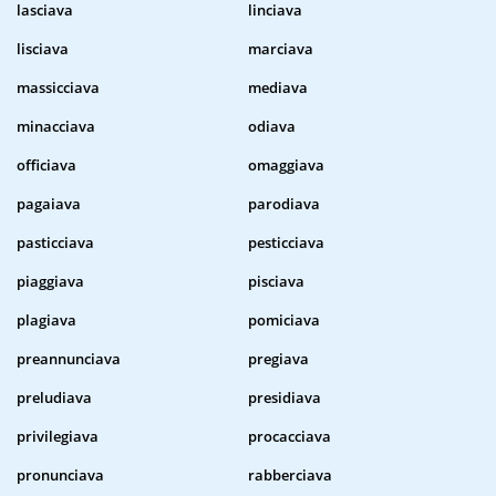
lasciava
linciava
lisciava
marciava
massicciava
mediava
minacciava
odiava
officiava
omaggiava
pagaiava
parodiava
pasticciava
pesticciava
piaggiava
pisciava
plagiava
pomiciava
preannunciava
pregiava
preludiava
presidiava
privilegiava
procacciava
pronunciava
rabberciava