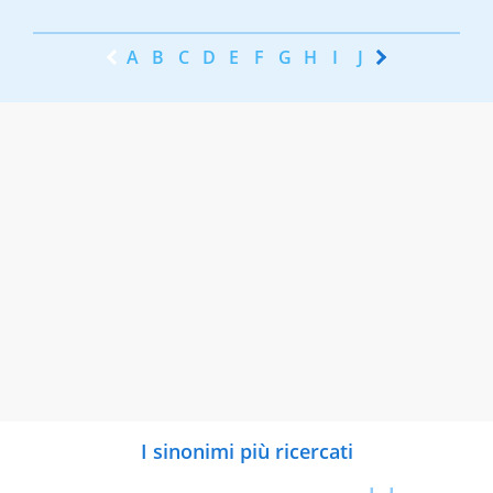
A
B
C
D
E
F
G
H
I
J
K
L
M
N
I sinonimi più ricercati