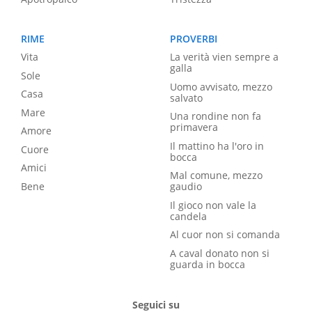
RIME
PROVERBI
Vita
La verità vien sempre a
galla
Sole
Uomo avvisato, mezzo
Casa
salvato
Mare
Una rondine non fa
primavera
Amore
Il mattino ha l'oro in
Cuore
bocca
Amici
Mal comune, mezzo
Bene
gaudio
Il gioco non vale la
candela
Al cuor non si comanda
A caval donato non si
guarda in bocca
Seguici su