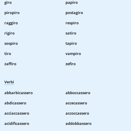
giro
papiro
piropiro
postagiro
raggiro
respiro
rigiro
satiro
sospiro
tapiro
tiro
vampiro
zaffiro
zefiro
Verbi
abbarbicassero
abboccassero
abdicassero
accecassero
acciaccassero
accoccassero
acidificassero
addobbassero