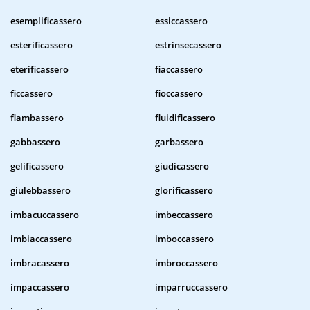
esemplificassero
essiccassero
esterificassero
estrinsecassero
eterificassero
fiaccassero
ficcassero
fioccassero
flambassero
fluidificassero
gabbassero
garbassero
gelificassero
giudicassero
giulebbassero
glorificassero
imbacuccassero
imbeccassero
imbiaccassero
imboccassero
imbracassero
imbroccassero
impaccassero
imparruccassero