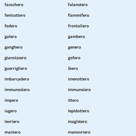
facochero
falanstero
fenicottero
fiammifero
fodero
frontaliero
galero
gambero
ganghero
genero
giannizzero
gofero
guerrigliero
ibero
imbarcadero
imenottero
immunosiero
immunsiero
impero
ittero
iugero
lepidottero
levriero
magistero
maniero
manovriero