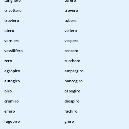
tanghero
torero
tricottero
trovero
troviero
tubero
utero
veliero
verniero
vespero
vessilifero
zenzero
zero
zucchero
agropiro
ampergiro
autogiro
bancogiro
biro
capogiro
crumiro
diospiro
emiro
fachiro
fagopiro
ghiro