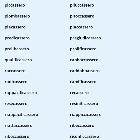
piccassero
piluccassero
piombassero
pitoccassero
placassero
placcassero
predicassero
pregiudicassero
prelibassero
prolificassero
qualificassero
rabboccassero
raccassero
raddobbassero
radicassero
ramificassero
rappacificassero
recassero
resecassero
resinificassero
riappacificassero
riappiccicassero
riattaccassero
ribeccassero
riboccassero
riconficcassero