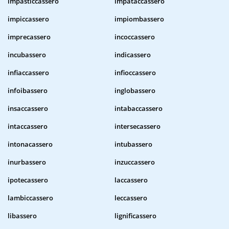
impasticcassero
impataccassero
impiccassero
impiombassero
imprecassero
incoccassero
incubassero
indicassero
infiaccassero
infioccassero
infoibassero
inglobassero
insaccassero
intabaccassero
intaccassero
intersecassero
intonacassero
intubassero
inurbassero
inzuccassero
ipotecassero
laccassero
lambiccassero
leccassero
libassero
lignificassero