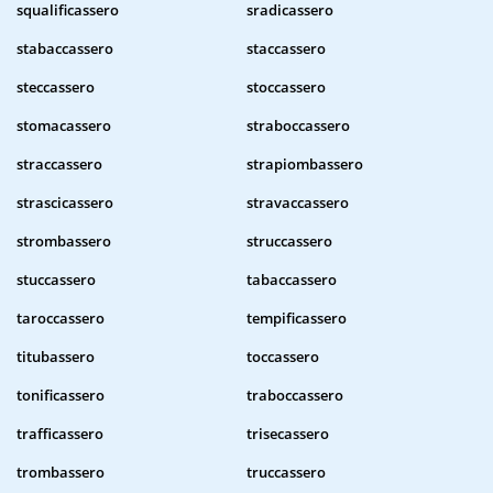
squalificassero
sradicassero
stabaccassero
staccassero
steccassero
stoccassero
stomacassero
straboccassero
straccassero
strapiombassero
strascicassero
stravaccassero
strombassero
struccassero
stuccassero
tabaccassero
taroccassero
tempificassero
titubassero
toccassero
tonificassero
traboccassero
trafficassero
trisecassero
trombassero
truccassero