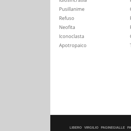
Idiosincrasia
Pusillanime
Refuso
Neofita
Iconoclasta
Apotropaico
LIBERO
VIRGILIO
PAGINEGIALLE
P