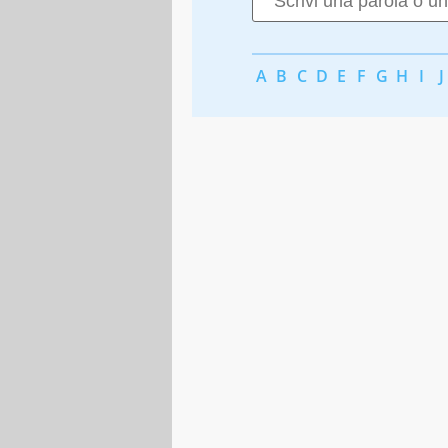
A
B
C
D
E
F
G
H
I
J