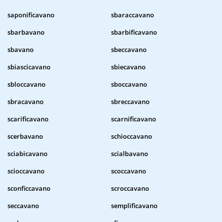
saponificavano
sbaraccavano
sbarbavano
sbarbificavano
sbavano
sbeccavano
sbiascicavano
sbiecavano
sbloccavano
sboccavano
sbracavano
sbreccavano
scarificavano
scarnificavano
scerbavano
schioccavano
sciabicavano
scialbavano
scioccavano
scoccavano
sconficcavano
scroccavano
seccavano
semplificavano