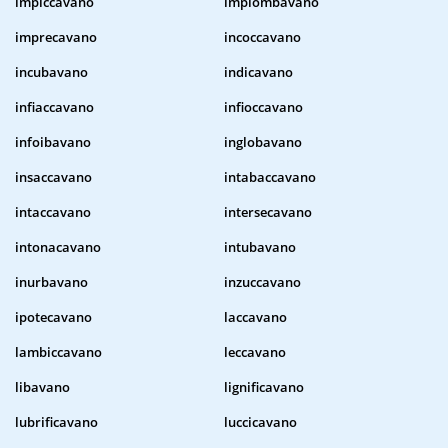
impiccavano
impiombavano
imprecavano
incoccavano
incubavano
indicavano
infiaccavano
infioccavano
infoibavano
inglobavano
insaccavano
intabaccavano
intaccavano
intersecavano
intonacavano
intubavano
inurbavano
inzuccavano
ipotecavano
laccavano
lambiccavano
leccavano
libavano
lignificavano
lubrificavano
luccicavano