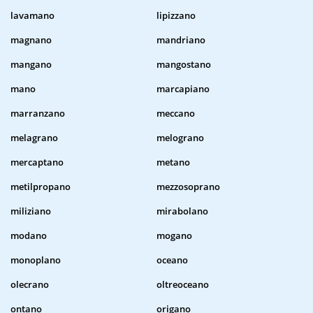
lavamano
lipizzano
magnano
mandriano
mangano
mangostano
mano
marcapiano
marranzano
meccano
melagrano
melograno
mercaptano
metano
metilpropano
mezzosoprano
miliziano
mirabolano
modano
mogano
monoplano
oceano
olecrano
oltreoceano
ontano
origano