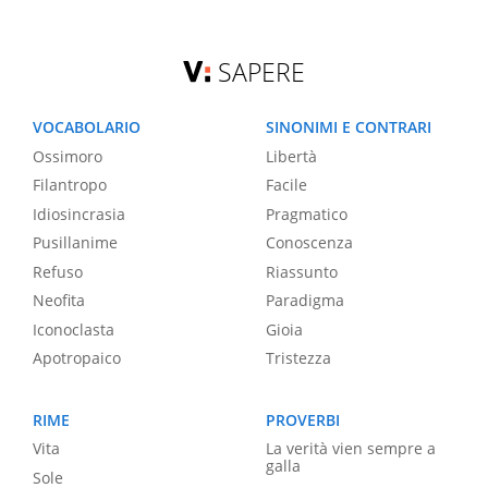
SAPERE
VOCABOLARIO
SINONIMI E CONTRARI
Ossimoro
Libertà
Filantropo
Facile
Idiosincrasia
Pragmatico
Pusillanime
Conoscenza
Refuso
Riassunto
Neofita
Paradigma
Iconoclasta
Gioia
Apotropaico
Tristezza
RIME
PROVERBI
Vita
La verità vien sempre a
galla
Sole