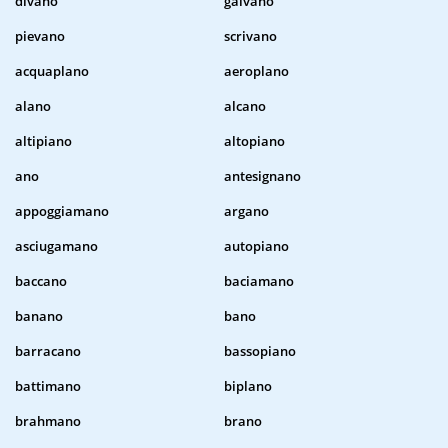
divano
galvano
pievano
scrivano
acquaplano
aeroplano
alano
alcano
altipiano
altopiano
ano
antesignano
appoggiamano
argano
asciugamano
autopiano
baccano
baciamano
banano
bano
barracano
bassopiano
battimano
biplano
brahmano
brano