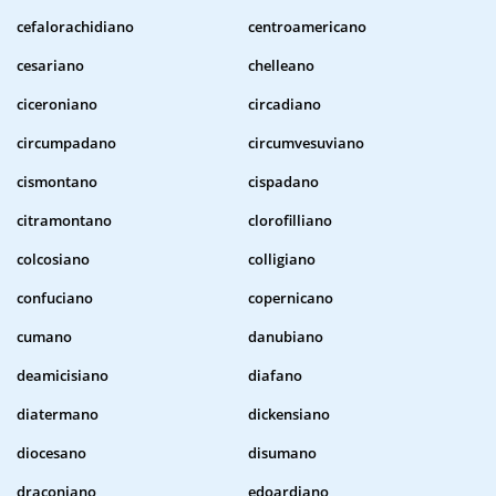
cefalorachidiano
centroamericano
cesariano
chelleano
ciceroniano
circadiano
circumpadano
circumvesuviano
cismontano
cispadano
citramontano
clorofilliano
colcosiano
colligiano
confuciano
copernicano
cumano
danubiano
deamicisiano
diafano
diatermano
dickensiano
diocesano
disumano
draconiano
edoardiano