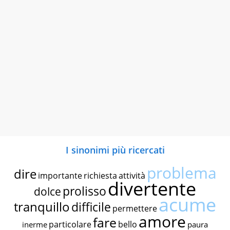
I sinonimi più ricercati
problema
dire
importante
richiesta
attività
divertente
prolisso
dolce
acume
tranquillo
difficile
permettere
amore
fare
particolare
bello
inerme
paura