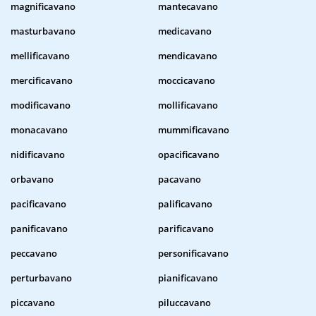
magnificavano
mantecavano
masturbavano
medicavano
mellificavano
mendicavano
mercificavano
moccicavano
modificavano
mollificavano
monacavano
mummificavano
nidificavano
opacificavano
orbavano
pacavano
pacificavano
palificavano
panificavano
parificavano
peccavano
personificavano
perturbavano
pianificavano
piccavano
piluccavano