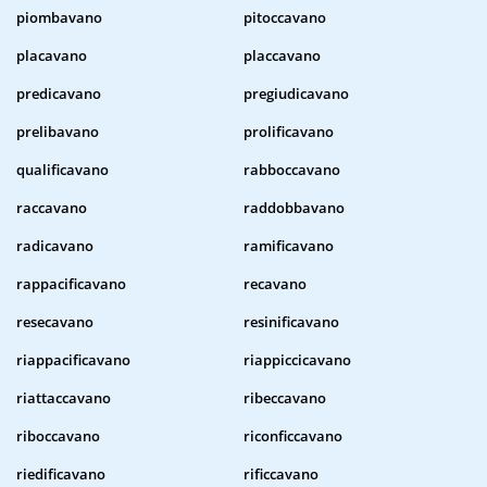
piombavano
pitoccavano
placavano
placcavano
predicavano
pregiudicavano
prelibavano
prolificavano
qualificavano
rabboccavano
raccavano
raddobbavano
radicavano
ramificavano
rappacificavano
recavano
resecavano
resinificavano
riappacificavano
riappiccicavano
riattaccavano
ribeccavano
riboccavano
riconficcavano
riedificavano
rificcavano