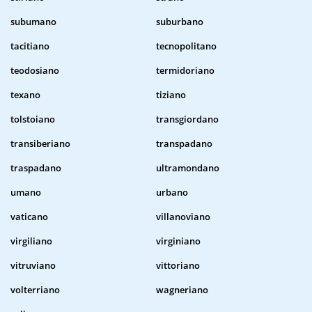
subumano
suburbano
tacitiano
tecnopolitano
teodosiano
termidoriano
texano
tiziano
tolstoiano
transgiordano
transiberiano
transpadano
traspadano
ultramondano
umano
urbano
vaticano
villanoviano
virgiliano
virginiano
vitruviano
vittoriano
volterriano
wagneriano