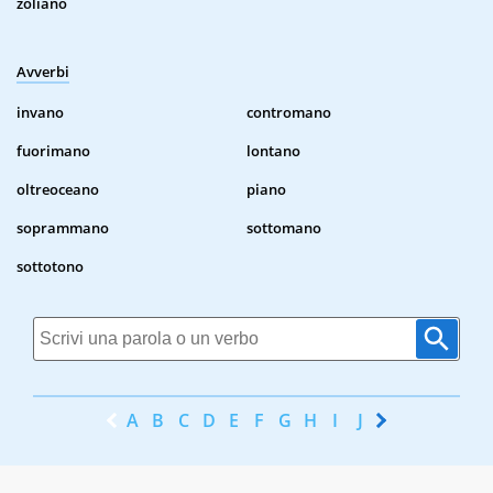
zoliano
Avverbi
invano
contromano
fuorimano
lontano
oltreoceano
piano
soprammano
sottomano
sottotono
A
B
C
D
E
F
G
H
I
J
K
L
M
N