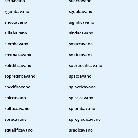
serbavano
sfioccavano
sgambavano
sgobbavano
shoccavano
significavano
sillabavano
sindacavano
slombavano
smaccavano
smonacavano
snobbavano
solidificavano
sopraedificavano
sopredificavano
spaccavano
specificavano
spiaccicavano
spiccavano
spiccicavano
spiluccavano
spiombavano
sprecavano
spregiudicavano
squalificavano
sradicavano