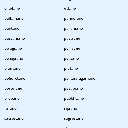
ortolano
ottano
pallamano
pannolano
pantano
paramano
passamano
pastrano
pelagiano
pellicano
penepiano
pentano
plantano
platano
poliuretano
portasciugamano
portolano
posapiano
propano
pubblicano
rafano
ripiano
sacrestano
sagrestano