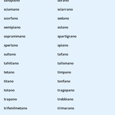
salopiano
sbrano
sciamano
sciarrano
scorfano
sedano
semipiano
solano
soprammano
spartigrano
sperlano
spiano
sultano
tafano
tahitiano
talismano
tetano
timpano
titano
tonfano
totano
tragopano
trapano
trebbiano
trifenilmetano
trimarano