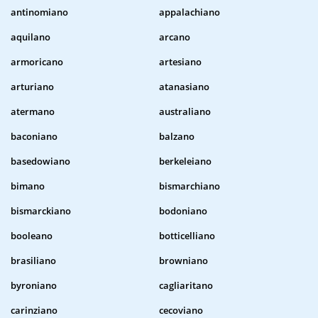
antinomiano
appalachiano
aquilano
arcano
armoricano
artesiano
arturiano
atanasiano
atermano
australiano
baconiano
balzano
basedowiano
berkeleiano
bimano
bismarchiano
bismarckiano
bodoniano
booleano
botticelliano
brasiliano
browniano
byroniano
cagliaritano
carinziano
cecoviano