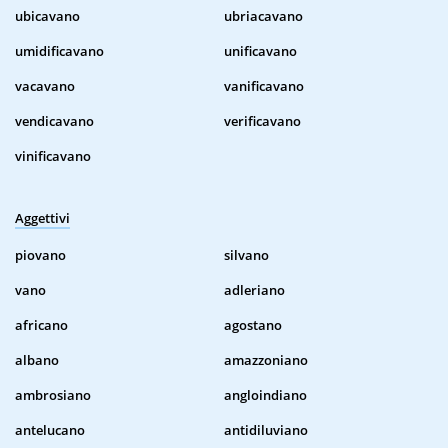
ubicavano
ubriacavano
umidificavano
unificavano
vacavano
vanificavano
vendicavano
verificavano
vinificavano
Aggettivi
piovano
silvano
vano
adleriano
africano
agostano
albano
amazzoniano
ambrosiano
angloindiano
antelucano
antidiluviano