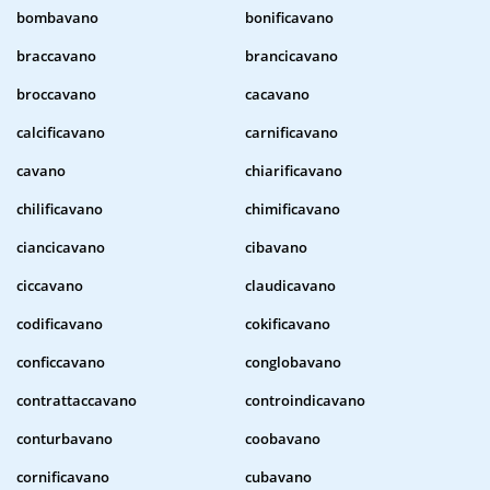
bombavano
bonificavano
braccavano
brancicavano
broccavano
cacavano
calcificavano
carnificavano
cavano
chiarificavano
chilificavano
chimificavano
ciancicavano
cibavano
ciccavano
claudicavano
codificavano
cokificavano
conficcavano
conglobavano
contrattaccavano
controindicavano
conturbavano
coobavano
cornificavano
cubavano