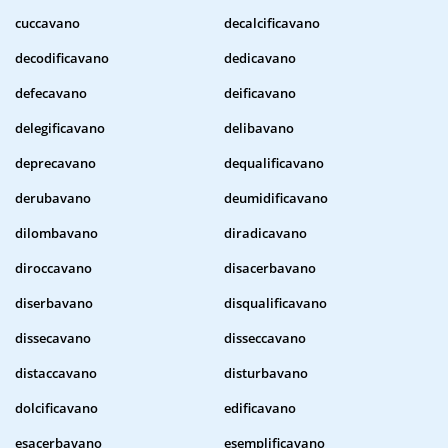
cuccavano
decalcificavano
decodificavano
dedicavano
defecavano
deificavano
delegificavano
delibavano
deprecavano
dequalificavano
derubavano
deumidificavano
dilombavano
diradicavano
diroccavano
disacerbavano
diserbavano
disqualificavano
dissecavano
disseccavano
distaccavano
disturbavano
dolcificavano
edificavano
esacerbavano
esemplificavano