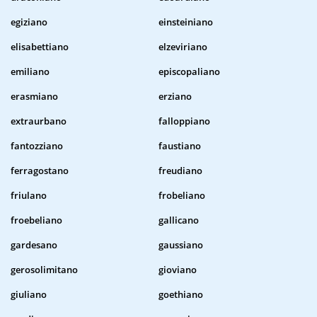
egiziano
einsteiniano
elisabettiano
elzeviriano
emiliano
episcopaliano
erasmiano
erziano
extraurbano
falloppiano
fantozziano
faustiano
ferragostano
freudiano
friulano
frobeliano
froebeliano
gallicano
gardesano
gaussiano
gerosolimitano
gioviano
giuliano
goethiano