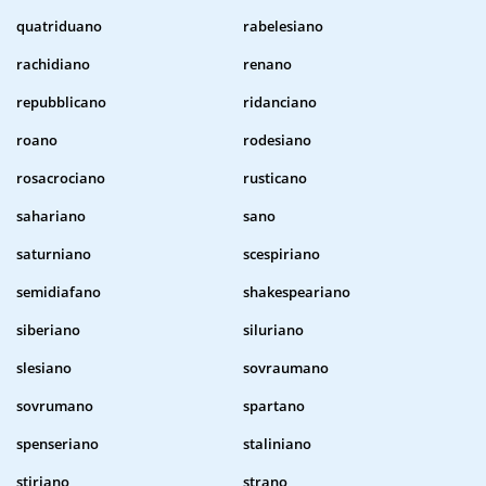
quatriduano
rabelesiano
rachidiano
renano
repubblicano
ridanciano
roano
rodesiano
rosacrociano
rusticano
sahariano
sano
saturniano
scespiriano
semidiafano
shakespeariano
siberiano
siluriano
slesiano
sovraumano
sovrumano
spartano
spenseriano
staliniano
stiriano
strano