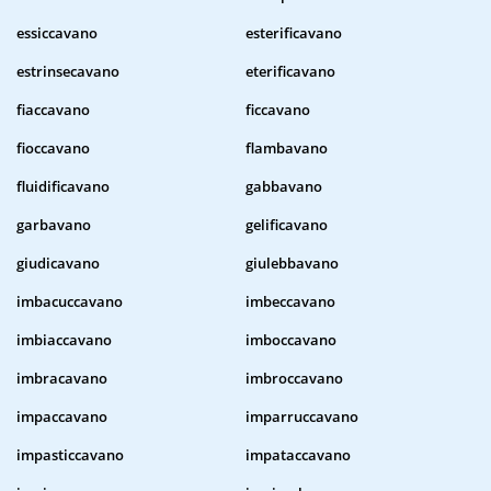
essiccavano
esterificavano
estrinsecavano
eterificavano
fiaccavano
ficcavano
fioccavano
flambavano
fluidificavano
gabbavano
garbavano
gelificavano
giudicavano
giulebbavano
imbacuccavano
imbeccavano
imbiaccavano
imboccavano
imbracavano
imbroccavano
impaccavano
imparruccavano
impasticcavano
impataccavano