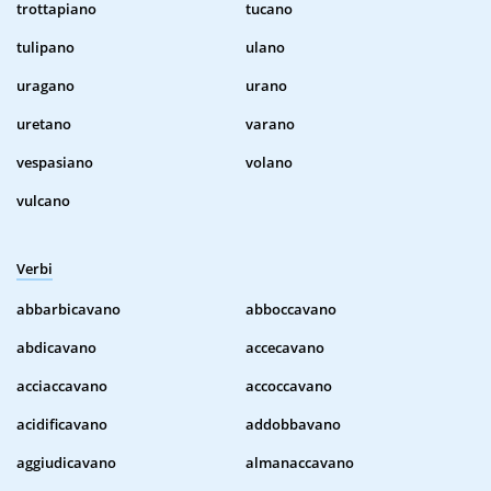
trottapiano
tucano
tulipano
ulano
uragano
urano
uretano
varano
vespasiano
volano
vulcano
Verbi
abbarbicavano
abboccavano
abdicavano
accecavano
acciaccavano
accoccavano
acidificavano
addobbavano
aggiudicavano
almanaccavano