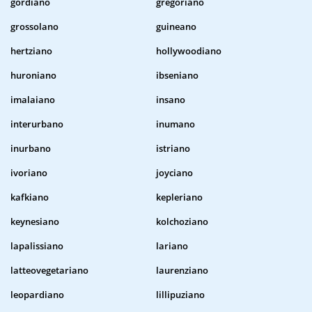
gordiano
gregoriano
grossolano
guineano
hertziano
hollywoodiano
huroniano
ibseniano
imalaiano
insano
interurbano
inumano
inurbano
istriano
ivoriano
joyciano
kafkiano
kepleriano
keynesiano
kolchoziano
lapalissiano
lariano
latteovegetariano
laurenziano
leopardiano
lillipuziano