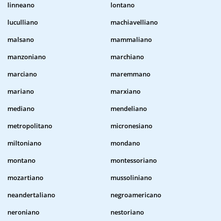
linneano
lontano
luculliano
machiavelliano
malsano
mammaliano
manzoniano
marchiano
marciano
maremmano
mariano
marxiano
mediano
mendeliano
metropolitano
micronesiano
miltoniano
mondano
montano
montessoriano
mozartiano
mussoliniano
neandertaliano
negroamericano
neroniano
nestoriano