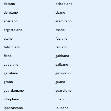
decano
deltaplano
deretano
ebano
eperlano
eremitano
ergastolano
esano
etano
fagiano
falsopiano
feniano
flano
gabbano
gabbiano
galbano
garofano
giroplano
grano
guano
guardamano
guardiano
idroplano
imano
ippocastano
laudano