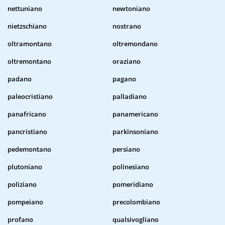
nettuniano
newtoniano
nietzschiano
nostrano
oltramontano
oltremondano
oltremontano
oraziano
padano
pagano
paleocristiano
palladiano
panafricano
panamericano
pancristiano
parkinsoniano
pedemontano
persiano
plutoniano
polinesiano
poliziano
pomeridiano
pompeiano
precolombiano
profano
qualsivogliano