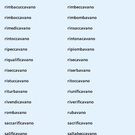
rimbacuccavano
rimbeccavano
rimboccavano
rimbombavano
rimedicavano
rinsaccavano
rintoccavano
rintonacavano
ripeccavano
ripiombavano
riqualificavano
risecavano
riseccavano
riserbavano
ristuccavano
ritoccavano
riturbavano
riunificavano
rivendicavano
riverificavano
rombavano
rubavano
saccarificavano
sacrificavano
salificavano
saltabeccavano