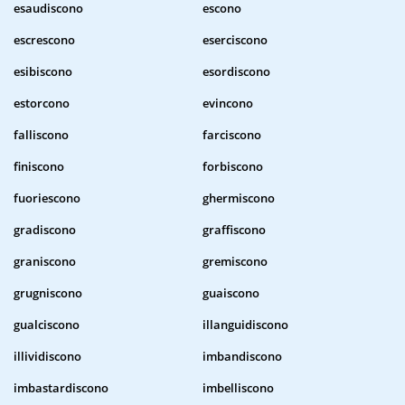
esaudiscono
escono
escrescono
eserciscono
esibiscono
esordiscono
estorcono
evincono
falliscono
farciscono
finiscono
forbiscono
fuoriescono
ghermiscono
gradiscono
graffiscono
graniscono
gremiscono
grugniscono
guaiscono
gualciscono
illanguidiscono
illividiscono
imbandiscono
imbastardiscono
imbelliscono