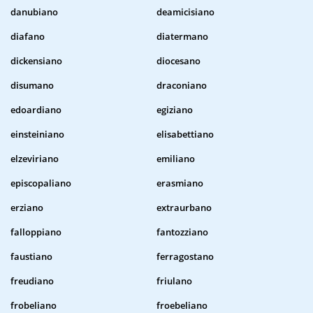
danubiano
deamicisiano
diafano
diatermano
dickensiano
diocesano
disumano
draconiano
edoardiano
egiziano
einsteiniano
elisabettiano
elzeviriano
emiliano
episcopaliano
erasmiano
erziano
extraurbano
falloppiano
fantozziano
faustiano
ferragostano
freudiano
friulano
frobeliano
froebeliano