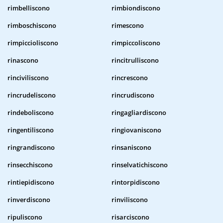
rimbelliscono
rimbiondiscono
rimboschiscono
rimescono
rimpiccioliscono
rimpiccoliscono
rinascono
rincitrulliscono
rinciviliscono
rincrescono
rincrudeliscono
rincrudiscono
rindeboliscono
ringagliardiscono
ringentiliscono
ringiovaniscono
ringrandiscono
rinsaniscono
rinsecchiscono
rinselvatichiscono
rintiepidiscono
rintorpidiscono
rinverdiscono
rinviliscono
ripuliscono
risarciscono