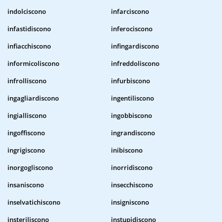
indolciscono
infarciscono
infastidiscono
inferociscono
infiacchiscono
infingardiscono
informicoliscono
infreddoliscono
infrolliscono
infurbiscono
ingagliardiscono
ingentiliscono
ingialliscono
ingobbiscono
ingoffiscono
ingrandiscono
ingrigiscono
inibiscono
inorgogliscono
inorridiscono
insaniscono
insecchiscono
inselvatichiscono
insigniscono
insteriliscono
instupidiscono