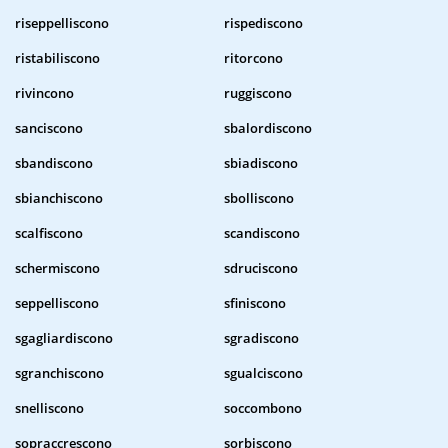
riseppelliscono
rispediscono
ristabiliscono
ritorcono
rivincono
ruggiscono
sanciscono
sbalordiscono
sbandiscono
sbiadiscono
sbianchiscono
sbolliscono
scalfiscono
scandiscono
schermiscono
sdruciscono
seppelliscono
sfiniscono
sgagliardiscono
sgradiscono
sgranchiscono
sgualciscono
snelliscono
soccombono
sopraccrescono
sorbiscono