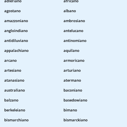
adleriano
africano
agostano
albano
amazzoniano
ambrosiano
angloindiano
antelucano
antidiluviano
antinomiano
appalachiano
aquilano
arcano
armoricano
artesiano
arturiano
atanasiano
atermano
australiano
baconiano
balzano
basedowiano
berkeleiano
bimano
bismarchiano
bismarckiano