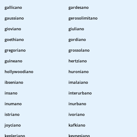
gallicano
gardesano
gaussiano
gerosolimitano
gioviano
giuliano
goethiano
gordiano
gregoriano
grossolano
guineano
hertziano
hollywoodiano
huroniano
ibseniano
imalaiano
insano
interurbano
inumano
inurbano
istriano
ivoriano
joyciano
kafkiano
kepleriano
keynesiano