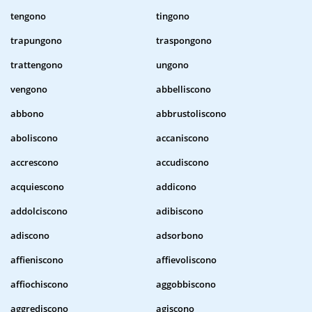
tengono
tingono
trapungono
traspongono
trattengono
ungono
vengono
abbelliscono
abbono
abbrustoliscono
aboliscono
accaniscono
accrescono
accudiscono
acquiescono
addicono
addolciscono
adibiscono
adiscono
adsorbono
affieniscono
affievoliscono
affiochiscono
aggobbiscono
aggrediscono
agiscono