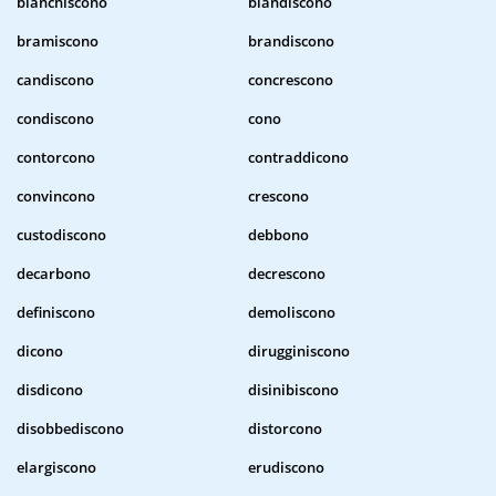
bianchiscono
blandiscono
bramiscono
brandiscono
candiscono
concrescono
condiscono
cono
contorcono
contraddicono
convincono
crescono
custodiscono
debbono
decarbono
decrescono
definiscono
demoliscono
dicono
dirugginiscono
disdicono
disinibiscono
disobbediscono
distorcono
elargiscono
erudiscono