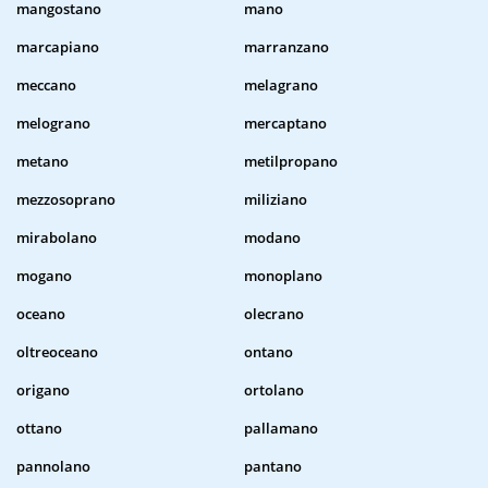
mangostano
mano
marcapiano
marranzano
meccano
melagrano
melograno
mercaptano
metano
metilpropano
mezzosoprano
miliziano
mirabolano
modano
mogano
monoplano
oceano
olecrano
oltreoceano
ontano
origano
ortolano
ottano
pallamano
pannolano
pantano