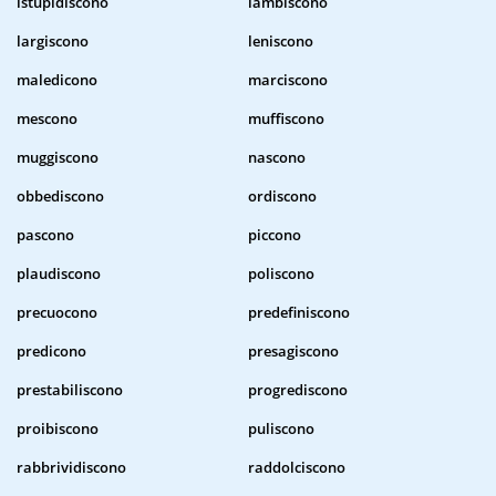
istupidiscono
lambiscono
largiscono
leniscono
maledicono
marciscono
mescono
muffiscono
muggiscono
nascono
obbediscono
ordiscono
pascono
piccono
plaudiscono
poliscono
precuocono
predefiniscono
predicono
presagiscono
prestabiliscono
progrediscono
proibiscono
puliscono
rabbrividiscono
raddolciscono