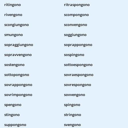
ritingono
ritraspongono
rivengono
scompongono
scongiungono
sconvengono
smungono
soggiungono
sopraggiungono
soprappongono
sopravvengono
sospingono
sostengono
sottoespongono
sottopongono
sovraespongono
sovrappongono
sovrespongono
sovrimpongono
sovvengono
spengono
spingono
stingono
stringono
suppongono
svengono