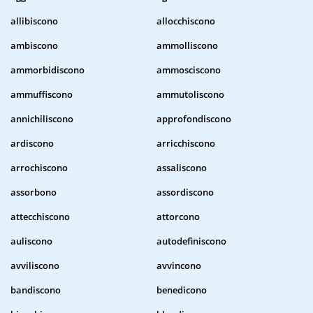
allibiscono
allocchiscono
ambiscono
ammolliscono
ammorbidiscono
ammosciscono
ammuffiscono
ammutoliscono
annichiliscono
approfondiscono
ardiscono
arricchiscono
arrochiscono
assaliscono
assorbono
assordiscono
attecchiscono
attorcono
auliscono
autodefiniscono
avviliscono
avvincono
bandiscono
benedicono