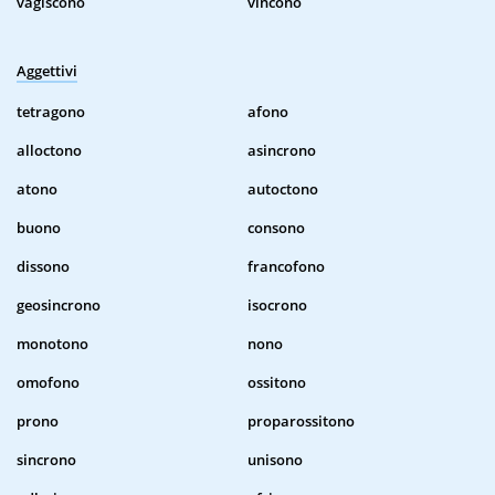
vagiscono
vincono
Aggettivi
tetragono
afono
alloctono
asincrono
atono
autoctono
buono
consono
dissono
francofono
geosincrono
isocrono
monotono
nono
omofono
ossitono
prono
proparossitono
sincrono
unisono