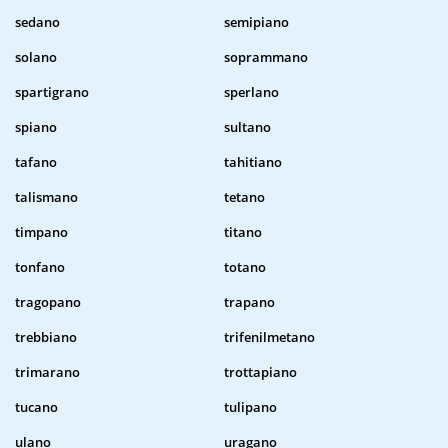
sedano
semipiano
solano
soprammano
spartigrano
sperlano
spiano
sultano
tafano
tahitiano
talismano
tetano
timpano
titano
tonfano
totano
tragopano
trapano
trebbiano
trifenilmetano
trimarano
trottapiano
tucano
tulipano
ulano
uragano