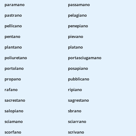
paramano
passamano
pastrano
pelagiano
pellicano
penepiano
pentano
pievano
plantano
platano
poliuretano
portasciugamano
portolano
posapiano
propano
pubblicano
rafano
ripiano
sacrestano
sagrestano
salopiano
sbrano
sciamano
sciarrano
scorfano
scrivano