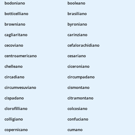
bodoniano
booleano
botticelliano
brasiliano
browniano
byroniano
cagliaritano
carinziano
cecoviano
cefalorachidiano
centroamericano
cesariano
chelleano
ciceroniano
circadiano
circumpadano
circumvesuviano
cismontano
cispadano
citramontano
clorofilliano
colcosiano
colligiano
confuciano
copernicano
cumano