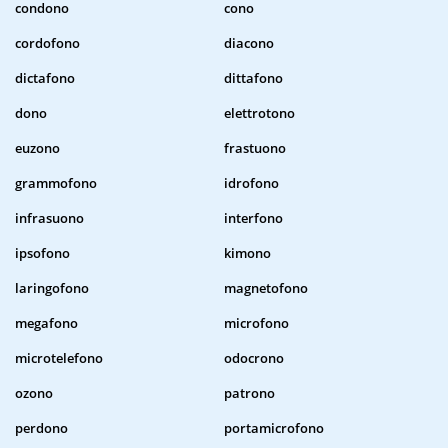
condono
cono
cordofono
diacono
dictafono
dittafono
dono
elettrotono
euzono
frastuono
grammofono
idrofono
infrasuono
interfono
ipsofono
kimono
laringofono
magnetofono
megafono
microfono
microtelefono
odocrono
ozono
patrono
perdono
portamicrofono