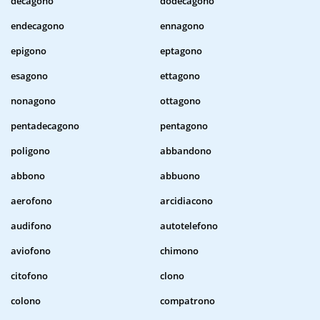
decagono
dodecagono
endecagono
ennagono
epigono
eptagono
esagono
ettagono
nonagono
ottagono
pentadecagono
pentagono
poligono
abbandono
abbono
abbuono
aerofono
arcidiacono
audifono
autotelefono
aviofono
chimono
citofono
clono
colono
compatrono