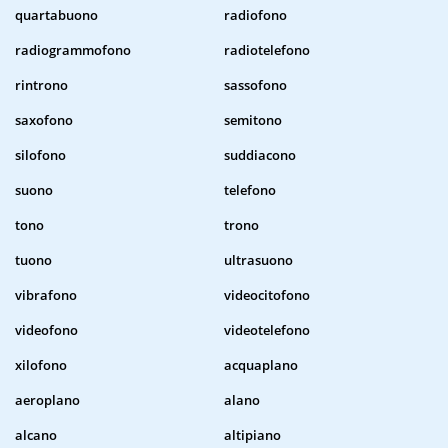
quartabuono
radiofono
radiogrammofono
radiotelefono
rintrono
sassofono
saxofono
semitono
silofono
suddiacono
suono
telefono
tono
trono
tuono
ultrasuono
vibrafono
videocitofono
videofono
videotelefono
xilofono
acquaplano
aeroplano
alano
alcano
altipiano