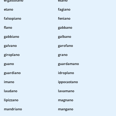
ergastolano
esano
etano
fagiano
falsopiano
feniano
flano
gabbano
gabbiano
galbano
galvano
garofano
giroplano
grano
guano
guardamano
guardiano
idroplano
imano
ippocastano
laudano
lavamano
lipizzano
magnano
mandriano
mangano