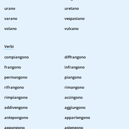
urano
uretano
varano
vespasiano
volano
vulcano
Verbi
compiangono
diffrangono
frangono
infrangono
permangono
piangono
rifrangono
rimangono
rimpiangono
accingono
addivengono
aggiungono
antepongono
appartengono
appongono
astengono