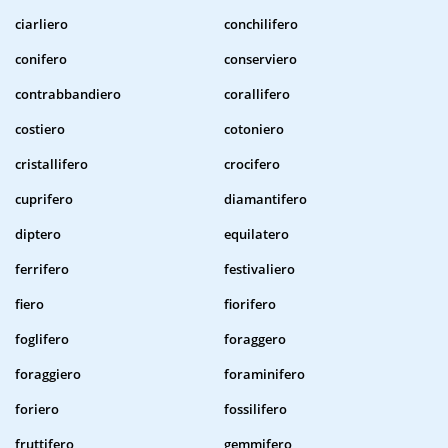
ciarliero
conchilifero
conifero
conserviero
contrabbandiero
corallifero
costiero
cotoniero
cristallifero
crocifero
cuprifero
diamantifero
diptero
equilatero
ferrifero
festivaliero
fiero
fiorifero
foglifero
foraggero
foraggiero
foraminifero
foriero
fossilifero
fruttifero
gemmifero