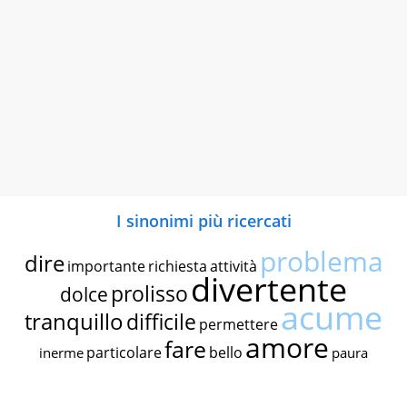
I sinonimi più ricercati
problema
dire
importante
richiesta
attività
divertente
prolisso
dolce
acume
tranquillo
difficile
permettere
amore
fare
particolare
bello
inerme
paura