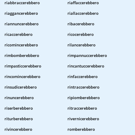
riabbraccerebbero
riaffaccerebbero
riaggancerebbero
riallaccerebbero
riannuncerebbero
ribacerebbero
ricaccerebbero
ricocerebbero
ricomincerebbero
rilancerebbero
rimbomberebbero
rimpannuccerebbero
rimpasticcerebbero
rincantuccerebbero
rincomincerebbero
rinfaccerebbero
rinsudicerebbero
rintraccerebbero
rinuncerebbero
ripiomberebbero
riserberebbero
ritraccerebbero
riturberebbero
rivernicerebbero
rivincerebbero
romberebbero