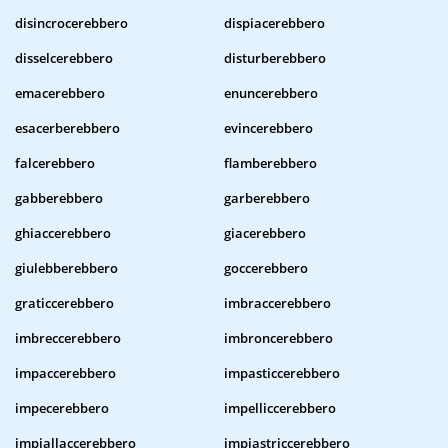
disincrocerebbero
dispiacerebbero
disselcerebbero
disturberebbero
emacerebbero
enuncerebbero
esacerberebbero
evincerebbero
falcerebbero
flamberebbero
gabberebbero
garberebbero
ghiaccerebbero
giacerebbero
giulebberebbero
goccerebbero
graticcerebbero
imbraccerebbero
imbreccerebbero
imbroncerebbero
impaccerebbero
impasticcerebbero
impecerebbero
impelliccerebbero
impiallaccerebbero
impiastriccerebbero