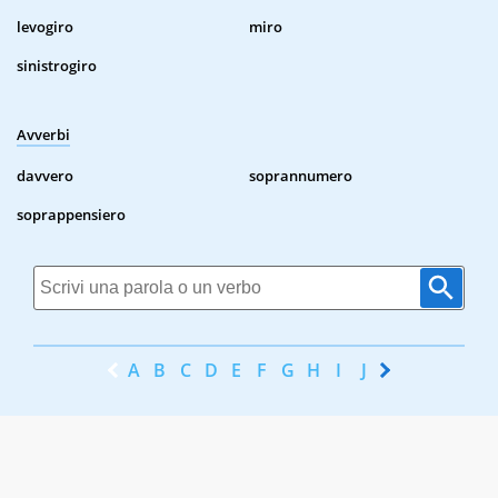
levogiro
miro
sinistrogiro
Avverbi
davvero
soprannumero
soprappensiero
A
B
C
D
E
F
G
H
I
J
K
L
M
N