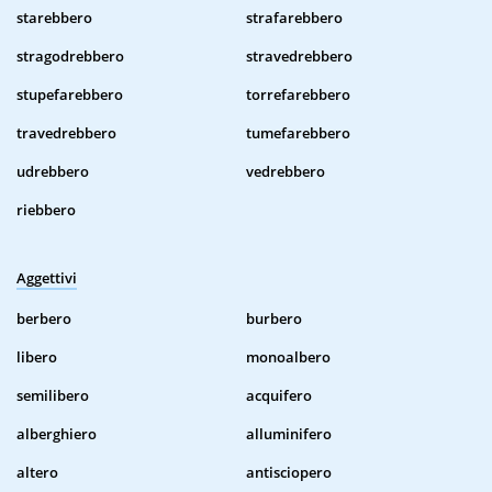
starebbero
strafarebbero
stragodrebbero
stravedrebbero
stupefarebbero
torrefarebbero
travedrebbero
tumefarebbero
udrebbero
vedrebbero
riebbero
Aggettivi
berbero
burbero
libero
monoalbero
semilibero
acquifero
alberghiero
alluminifero
altero
antisciopero