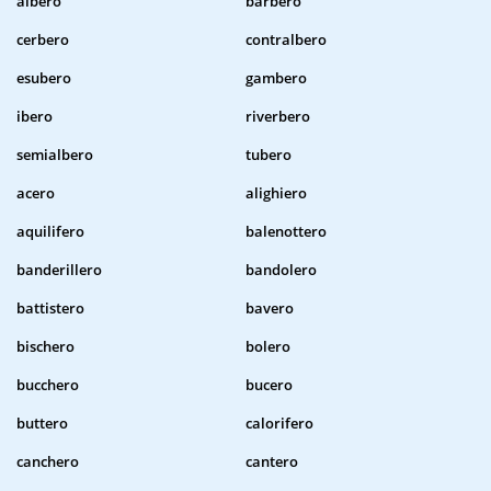
albero
barbero
cerbero
contralbero
esubero
gambero
ibero
riverbero
semialbero
tubero
acero
alighiero
aquilifero
balenottero
banderillero
bandolero
battistero
bavero
bischero
bolero
bucchero
bucero
buttero
calorifero
canchero
cantero