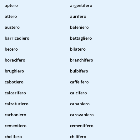
aptero
argentifero
attero
aurifero
austero
baleniero
barricadiero
battagliero
becero
bilatero
boracifero
branchifero
brughiero
bulbifero
cabotiero
caffeifero
calcarifero
calcifero
calzaturiero
canapiero
carboniero
carovaniero
cementiero
cementifero
chelifero
chilifero