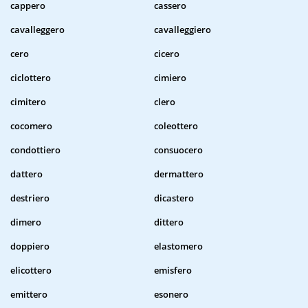
cappero
cassero
cavalleggero
cavalleggiero
cero
cicero
ciclottero
cimiero
cimitero
clero
cocomero
coleottero
condottiero
consuocero
dattero
dermattero
destriero
dicastero
dimero
dittero
doppiero
elastomero
elicottero
emisfero
emittero
esonero