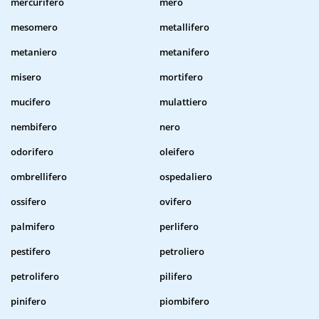
mercurifero
mero
mesomero
metallifero
metaniero
metanifero
misero
mortifero
mucifero
mulattiero
nembifero
nero
odorifero
oleifero
ombrellifero
ospedaliero
ossifero
ovifero
palmifero
perlifero
pestifero
petroliero
petrolifero
pilifero
pinifero
piombifero