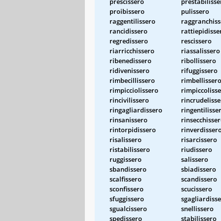
prescissero
prestabilisse
proibissero
pulissero
raggentilissero
raggranchiss
rancidissero
rattiepidisse
regredissero
rescissero
riarricchissero
riassalissero
ribenedissero
ribollissero
ridivenissero
rifuggissero
rimbecillissero
rimbellisser
rimpicciolissero
rimpiccoliss
rincivilissero
rincrudeliss
ringagliardissero
ringentilisse
rinsanissero
rinsecchisse
rintorpidissero
rinverdisser
risalissero
risarcissero
ristabilissero
riudissero
ruggissero
salissero
sbandissero
sbiadissero
scalfissero
scandissero
sconfissero
scucissero
sfuggissero
sgagliardiss
sgualcissero
snellissero
spedissero
stabilissero