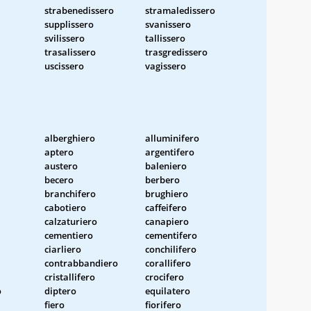
strabenedissero
stramaledissero
supplissero
svanissero
svilissero
tallissero
trasalissero
trasgredissero
uscissero
vagissero
alberghiero
alluminifero
aptero
argentifero
austero
baleniero
becero
berbero
branchifero
brughiero
cabotiero
caffeifero
calzaturiero
canapiero
cementiero
cementifero
ciarliero
conchilifero
contrabbandiero
corallifero
cristallifero
crocifero
o
diptero
equilatero
fiero
fiorifero