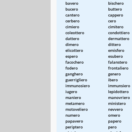
bavero
bischero
bucero
buttero
cantero
cappero
cerbero
cero
cimiero
cimitero
coleottero
condottiero
dattero
dermattero
dimero
dittero
elicottero
emisfero
espero
esubero
facochero
falanstero
fodero
frontaliero
ganghero
genero
guerrigliero
ibero
immunosiero
immunsiero
iugero
lepidottero
maniero
manovriero
metamero
ministero
motoveliero
nevvero
numero
omero
papavero
papero
periptero
pero