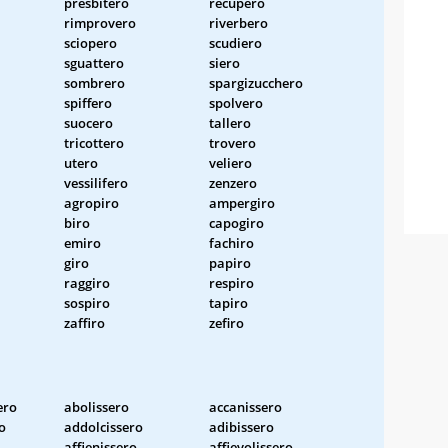
presbitero
recupero
rimprovero
riverbero
sciopero
scudiero
sguattero
siero
sombrero
spargizucchero
spiffero
spolvero
suocero
tallero
tricottero
trovero
utero
veliero
vessilifero
zenzero
agropiro
ampergiro
biro
capogiro
emiro
fachiro
giro
papiro
raggiro
respiro
sospiro
tapiro
zaffiro
zefiro
ero
abolissero
accanissero
o
addolcissero
adibissero
affienissero
affievolissero