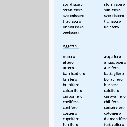
stordissero
stormissero
stranissero
subissero
svelenissero
sverdissero
tradissero
trafissero
ubbidissero
udissero
venissero
Aggettivi
misero
acquifero
altero
antisciopero
attero
aurifero
barricadiero
battagliero
bilatero
boracifero
bulbifero
burbero
calcarifero
calcifero
carboniero
carovaniero
chelifero
chilifero
conifero
conserviero
costiero
cotoniero
cuprifero
diamantifer
ferrifero
festivaliero