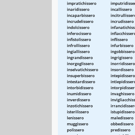
impratichissero
imputridisse
inaridissero
incallissero
incaparbissero
incitrullisser
incrudelissero
incrudissero
indolcissero
infanatichis
inferocissero
infiacchisser
infistolissero
inflissero
infrollissero
infurbissero
ingiallissero
ingobbissero
ingrandissero
ingrigissero
inorgoglissero
inorridissero
inselvatichissero
insordissero
insuperbissero
intepidissero
intestardissero
intiepidisser
intorbidissero
intorpidisse
inumidissero
invaghissero
inverdissero
invigliacchis
inzotichissero
irrancidisser
isterilissero
istupidissero
lenissero
maledissero
muggissero
obbedissero
polissero
predissero