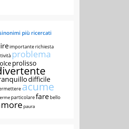
 sinonimi più ricercati
ire
importante
richiesta
problema
tività
prolisso
olce
divertente
ranquillo
difficile
acume
ermettere
fare
particolare
bello
nerme
amore
paura