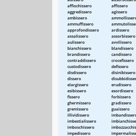
affiochissero
affissero
aggredissero
agissero
ambissero
ammollisser
ammuffissero
ammutolisse
approfondissero
ardissero
assalissero
assorbissero
aulissero
avvilissero
bianchissero
blandissero
brandissero
candissero
contraddissero
crocefissero
custodissero
defissero
disdissero
disinibissero
dissero
disubbidisse
elargissero
erudissero
esibissero
esordissero
fissero
forbissero
ghermissero
gradissero
gremissero
guaissero
illividissero
imbandisser
imbestialissero
imbianchiss
imboschissero
imbozzacchi
impedissero
impermaliss