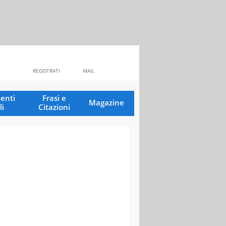
REGISTRATI
MAIL
enti
Frasi e
Magazine
li
Citazioni