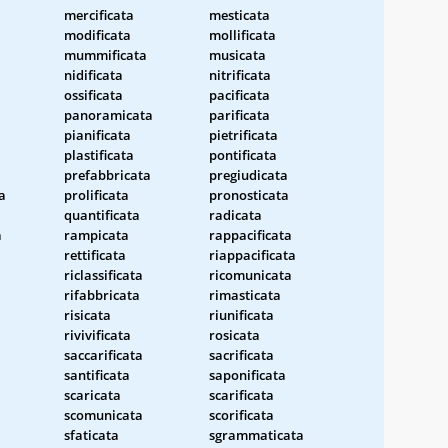
mercificata
mesticata
modificata
mollificata
mummificata
musicata
nidificata
nitrificata
ossificata
pacificata
panoramicata
parificata
a
pianificata
pietrificata
plastificata
pontificata
prefabbricata
pregiudicata
a
prolificata
pronosticata
quantificata
radicata
a
rampicata
rappacificata
rettificata
riappacificata
riclassificata
ricomunicata
rifabbricata
rimasticata
risicata
riunificata
rivivificata
rosicata
saccarificata
sacrificata
santificata
saponificata
scaricata
scarificata
scomunicata
scorificata
sfaticata
sgrammaticata