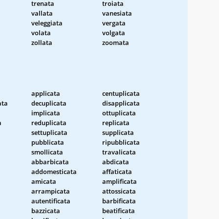
trenata
troiata
vallata
vanesiata
veleggiata
vergata
volata
volgata
zollata
zoomata
applicata
centuplicata
ata
decuplicata
disapplicata
implicata
ottuplicata
a
reduplicata
replicata
settuplicata
supplicata
pubblicata
ripubblicata
smollicata
travalicata
abbarbicata
abdicata
addomesticata
affaticata
amicata
amplificata
arrampicata
attossicata
autentificata
barbificata
bazzicata
beatificata