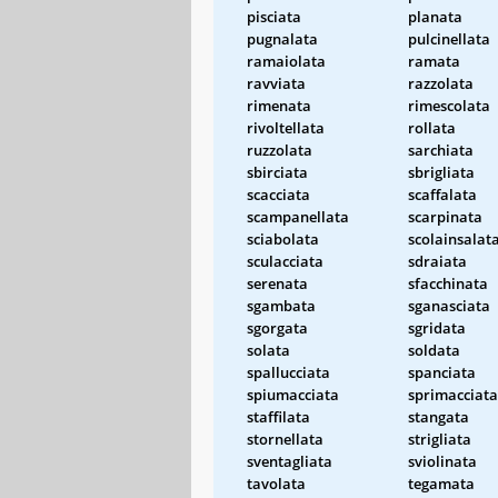
pisciata
planata
pugnalata
pulcinellata
ramaiolata
ramata
ravviata
razzolata
rimenata
rimescolata
rivoltellata
rollata
ruzzolata
sarchiata
sbirciata
sbrigliata
scacciata
scaffalata
scampanellata
scarpinata
sciabolata
scolainsalat
sculacciata
sdraiata
serenata
sfacchinata
sgambata
sganasciata
sgorgata
sgridata
solata
soldata
spallucciata
spanciata
spiumacciata
sprimacciata
staffilata
stangata
stornellata
strigliata
sventagliata
sviolinata
tavolata
tegamata