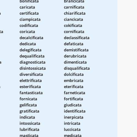
bonificata
brancicata
caricata
carnificata
a
certificata
chiarificata
ciampicata
ciancicata
codificata
cokificata
ta
coricata
cornificata
decalcificata
declassificata
dedicata
defaticata
delegificata
demistificata
dequalificata
derubricata
a
diagnosticata
dimenticata
disintossicata
disqualificata
diversificata
dolcificata
elettrificata
embricata
a
esterificata
eterificata
fantasticata
farneticata
fornicata
fortificata
gelificata
giudicata
gratificata
identificata
indicata
inerpicata
intossicata
intricata
lubrificata
luccicata
masticata
medicata