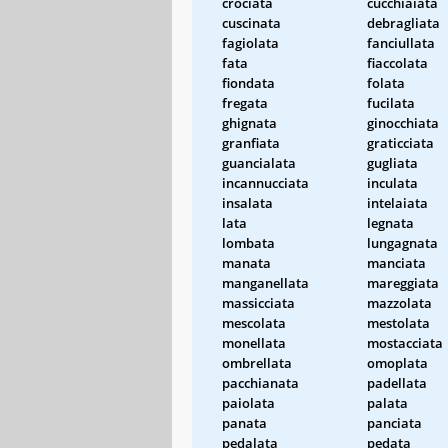
crociata
cucchiaiata
cuscinata
debragliata
fagiolata
fanciullata
fata
fiaccolata
fiondata
folata
fregata
fucilata
ghignata
ginocchiata
granfiata
graticciata
guancialata
gugliata
incannucciata
inculata
insalata
intelaiata
lata
legnata
lombata
lungagnata
manata
manciata
manganellata
mareggiata
massicciata
mazzolata
mescolata
mestolata
monellata
mostacciata
ombrellata
omoplata
pacchianata
padellata
paiolata
palata
panata
panciata
pedalata
pedata