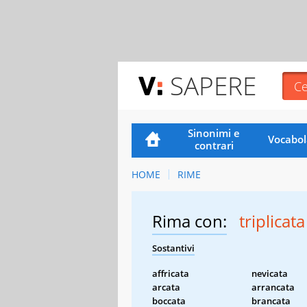
SAPERE
Sinonimi e
Vocabol
contrari
HOME
RIME
Rima con:
triplicata
Sostantivi
affricata
nevicata
arcata
arrancata
boccata
brancata