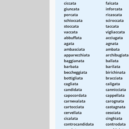
ciccata
falcata
giuncata
inforcata
porcata
ricascata
schioccata
sciroccata
stoccata
taccata
vaccata
vigliaccata
abbuffata
acciugata
agata
agnata
ambasciata
ambata
apparecchiata
archibugiata
baggianata
ballata
barbata
barilata
beccheggiata
birichinata
bottigliata
bracciata
cagliata
caligata
candidata
cannicciata
capocordata
cappellata
carnevalata
carognata
cartocciata
castagnata
cervellata
cesoiata
cicalata
cinghiata
controcandidata
controdata