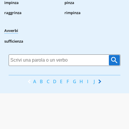
impinza
pinza
raggrinza
rimpinza
Avverbi
sufficienza
A
B
C
D
E
F
G
H
I
J
K
L
M
N