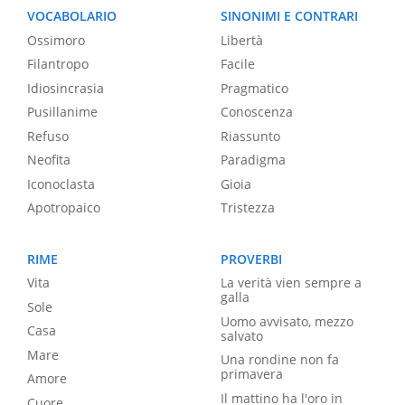
VOCABOLARIO
SINONIMI E CONTRARI
Ossimoro
Libertà
Filantropo
Facile
Idiosincrasia
Pragmatico
Pusillanime
Conoscenza
Refuso
Riassunto
Neofita
Paradigma
Iconoclasta
Gioia
Apotropaico
Tristezza
RIME
PROVERBI
Vita
La verità vien sempre a
galla
Sole
Uomo avvisato, mezzo
Casa
salvato
Mare
Una rondine non fa
primavera
Amore
Il mattino ha l'oro in
Cuore