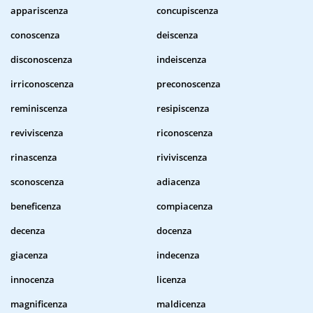
appariscenza
concupiscenza
conoscenza
deiscenza
disconoscenza
indeiscenza
irriconoscenza
preconoscenza
reminiscenza
resipiscenza
reviviscenza
riconoscenza
rinascenza
riviviscenza
sconoscenza
adiacenza
beneficenza
compiacenza
decenza
docenza
giacenza
indecenza
innocenza
licenza
magnificenza
maldicenza