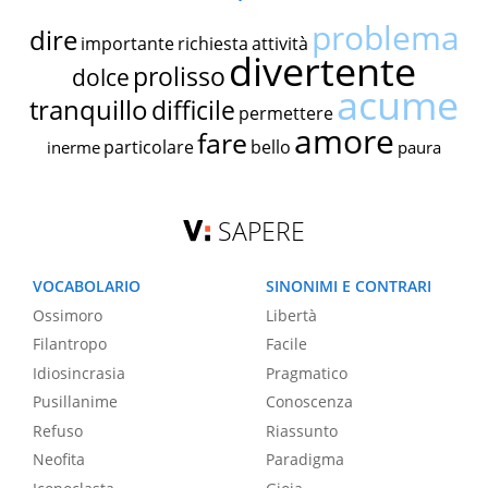
problema
dire
importante
richiesta
attività
divertente
prolisso
dolce
acume
tranquillo
difficile
permettere
amore
fare
particolare
bello
inerme
paura
SAPERE
VOCABOLARIO
SINONIMI E CONTRARI
Ossimoro
Libertà
Filantropo
Facile
Idiosincrasia
Pragmatico
Pusillanime
Conoscenza
Refuso
Riassunto
Neofita
Paradigma