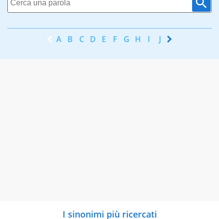
A
B
C
D
E
F
G
H
I
J
K
L
M
N
I sinonimi più ricercati