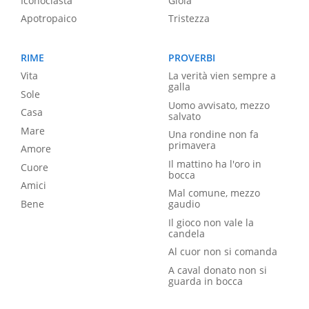
Iconoclasta
Gioia
Apotropaico
Tristezza
RIME
PROVERBI
Vita
La verità vien sempre a
galla
Sole
Uomo avvisato, mezzo
Casa
salvato
Mare
Una rondine non fa
primavera
Amore
Il mattino ha l'oro in
Cuore
bocca
Amici
Mal comune, mezzo
Bene
gaudio
Il gioco non vale la
candela
Al cuor non si comanda
A caval donato non si
guarda in bocca