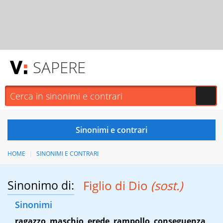
SAPERE
HOME
SINONIMI E CONTRARI
Sinonimo di:
Figlio di Dio
(sost.)
Sinonimi
ragazzo
,
maschio
,
erede
,
rampollo
,
conseguenza
,