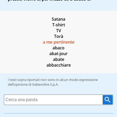
Satana
T-shirt
TV
Torà
a me pertinente
abaco
abat-jour
abate
abbacchiare
I testi sopra riportati non sono in alcun modo espressione
dell’opinione di Italiaonline S.p.A.