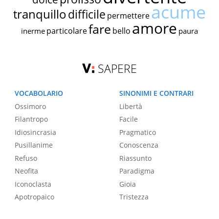
acume
tranquillo
difficile
permettere
amore
fare
particolare
bello
inerme
paura
SAPERE
VOCABOLARIO
SINONIMI E CONTRARI
Ossimoro
Libertà
Filantropo
Facile
Idiosincrasia
Pragmatico
Pusillanime
Conoscenza
Refuso
Riassunto
Neofita
Paradigma
Iconoclasta
Gioia
Apotropaico
Tristezza