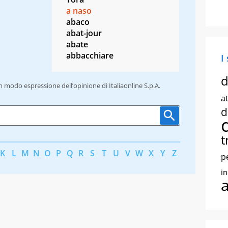
a naso
abaco
abat-jour
abate
abbacchiare
I
d
un modo espressione dell’opinione di Italiaonline S.p.A.
at
d
t
K
L
M
N
O
P
Q
R
S
T
U
V
W
X
Y
Z
p
i