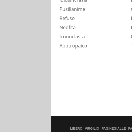
Idiosincrasia
Pusillanime
Refuso
Neofita
Iconoclasta
Apotropaico
LIBERO
VIRGILIO
PAGINEGIALLE
P