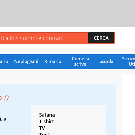
Come si
Strum
ario
Neologismi
Rimario
Scuola
scrive
Uti
o
()
Satana
i
,
a
T-shirt
TV
Torà