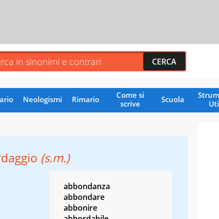
Come si
Strum
ario
Neologismi
Rimario
Scuola
scrive
Uti
rdaggio
(s.m.)
abbondanza
abbondare
abbonire
abbordabile