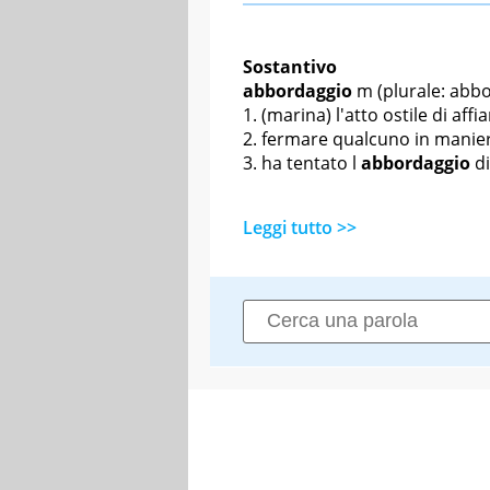
Sostantivo
abbordaggio
m
(plurale: abb
(marina) l'atto ostile di af
fermare qualcuno in maniera
ha tentato l
abbordaggio
d
Leggi tutto >>