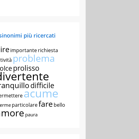
 sinonimi più ricercati
ire
importante
richiesta
problema
tività
prolisso
olce
divertente
ranquillo
difficile
acume
ermettere
fare
particolare
bello
nerme
amore
paura