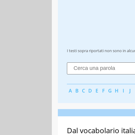
I testi sopra riportati non sono in alc
A
B
C
D
E
F
G
H
I
J
Dal vocabolario itali