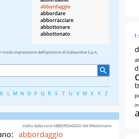
abbordaggio
abbordare
abborracciare
abbottonare
abbottonato
I
d
un modo espressione dell’opinione di Italiaonline S.p.A.
at
d
t
K
L
M
N
O
P
Q
R
S
T
U
V
W
X
Y
Z
p
i
tratto dalla voce ABBORDAGGIO del Wikizionario
ano:
abbordaggio