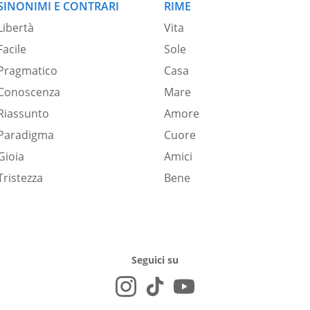
SINONIMI E CONTRARI
RIME
Libertà
Vita
Facile
Sole
Pragmatico
Casa
Conoscenza
Mare
Riassunto
Amore
Paradigma
Cuore
Gioia
Amici
Tristezza
Bene
Seguici su