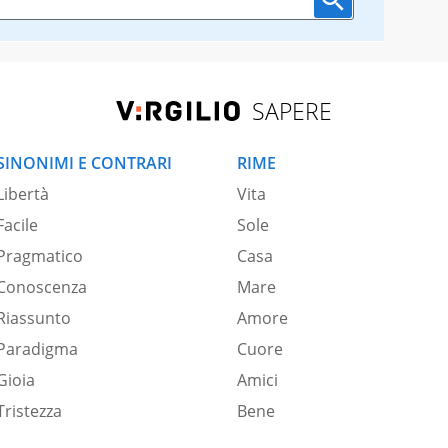
SAPERE
SINONIMI E CONTRARI
RIME
Libertà
Vita
Facile
Sole
Pragmatico
Casa
Conoscenza
Mare
Riassunto
Amore
Paradigma
Cuore
Gioia
Amici
Tristezza
Bene