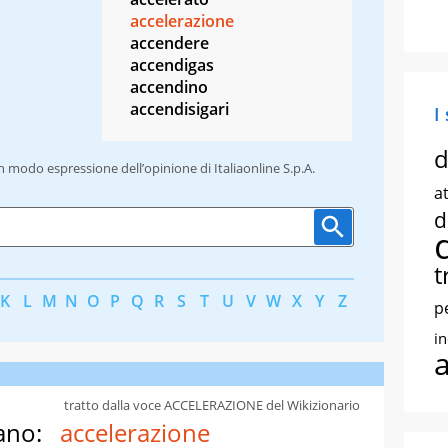
accelerazione
accendere
accendigas
accendino
accendisigari
I
d
un modo espressione dell’opinione di Italiaonline S.p.A.
at
d
t
K
L
M
N
O
P
Q
R
S
T
U
V
W
X
Y
Z
p
i
tratto dalla voce ACCELERAZIONE del Wikizionario
ano:
accelerazione