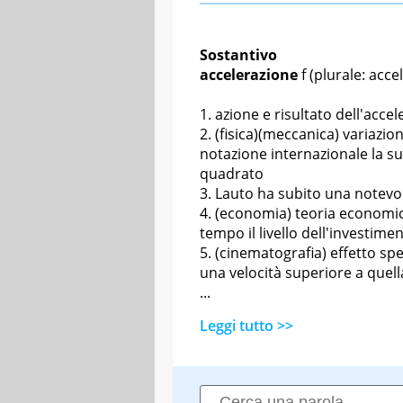
Sostantivo
accelerazione
f
(plurale: acce
azione e risultato dell'accel
(fisica)(meccanica) variazion
notazione internazionale la su
quadrato
L
auto ha subito una notevo
(economia) teoria economic
tempo il livello dell'investim
(cinematografia) effetto spe
una velocità superiore a quell
...
Leggi tutto >>