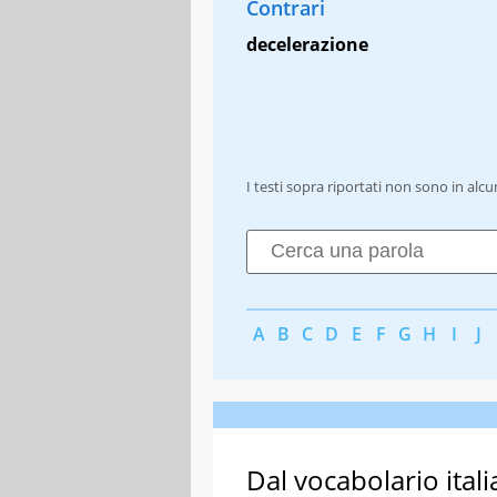
Contrari
decelerazione
I testi sopra riportati non sono in alc
A
B
C
D
E
F
G
H
I
J
Dal vocabolario itali