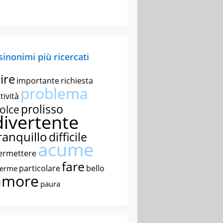
 sinonimi più ricercati
ire
importante
richiesta
problema
tività
prolisso
olce
divertente
ranquillo
difficile
acume
ermettere
fare
particolare
bello
nerme
amore
paura