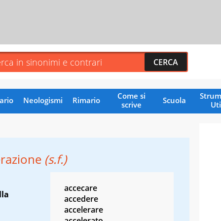
Come si
Strum
ario
Neologismi
Rimario
Scuola
scrive
Uti
erazione
(s.f.)
accecare
la
accedere
accelerare
accelerato