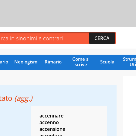
Come si
Strum
ario
Neologismi
Rimario
Scuola
scrive
Uti
tato
(agg.)
accennare
accenno
accensione
accentare