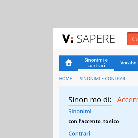
SAPERE
Sinonimi e
Vocabol
contrari
HOME
SINONIMI E CONTRARI
Sinonimo di:
Accen
Sinonimi
con l'accento
,
tonico
Contrari