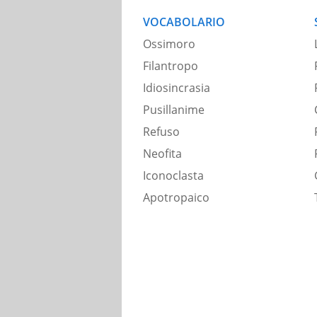
VOCABOLARIO
Ossimoro
Filantropo
Idiosincrasia
Pusillanime
Refuso
Neofita
Iconoclasta
Apotropaico