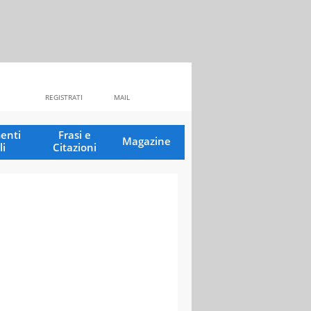
REGISTRATI
MAIL
enti
Frasi e
Magazine
li
Citazioni