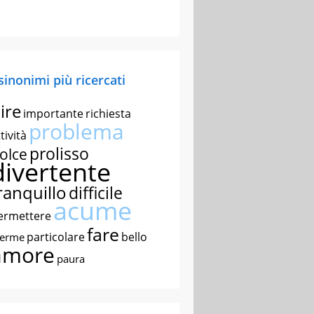
 sinonimi più ricercati
ire
importante
richiesta
problema
tività
prolisso
olce
divertente
ranquillo
difficile
acume
ermettere
fare
particolare
bello
nerme
amore
paura