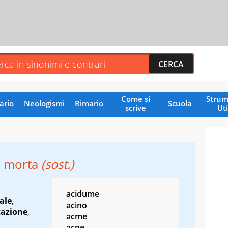
Come si
Strum
ario
Neologismi
Rimario
Scuola
scrive
Uti
 morta
(sost.)
acidume
ale
,
acino
tazione
,
acme
acne