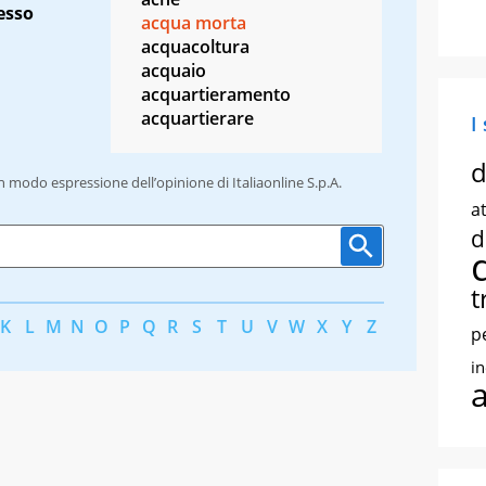
lesso
acqua morta
acquacoltura
acquaio
acquartieramento
acquartierare
I
d
un modo espressione dell’opinione di Italiaonline S.p.A.
at
d
t
K
L
M
N
O
P
Q
R
S
T
U
V
W
X
Y
Z
p
i