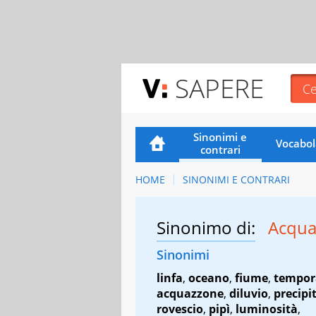
SAPERE
Sinonimi e
Vocabol
contrari
HOME
SINONIMI E CONTRARI
Sinonimo di:
Acqua
Sinonimi
linfa
,
oceano
,
fiume
,
tempor
acquazzone
,
diluvio
,
precipi
rovescio
,
pipì
,
luminosità
,