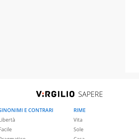
SAPERE
SINONIMI E CONTRARI
RIME
Libertà
Vita
Facile
Sole