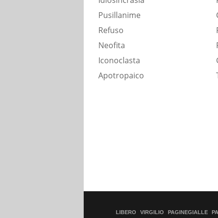
Idiosincrasia
Pusillanime
Refuso
Neofita
Iconoclasta
Apotropaico
LIBERO
VIRGILIO
PAGINEGIALLE
P