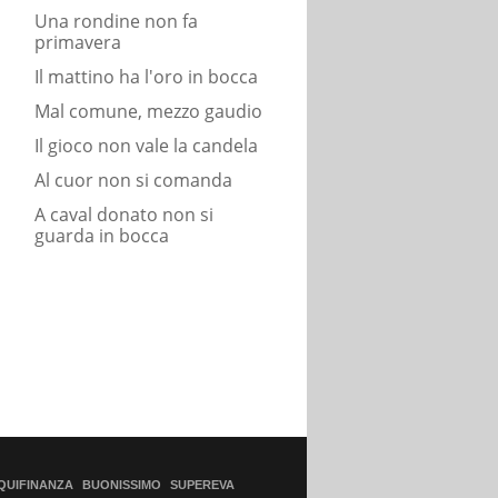
Una rondine non fa
primavera
Il mattino ha l'oro in bocca
Mal comune, mezzo gaudio
Il gioco non vale la candela
Al cuor non si comanda
A caval donato non si
guarda in bocca
QUIFINANZA
BUONISSIMO
SUPEREVA