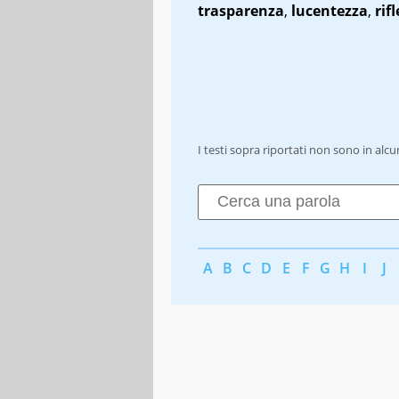
trasparenza
,
lucentezza
,
rif
I testi sopra riportati non sono in alc
A
B
C
D
E
F
G
H
I
J