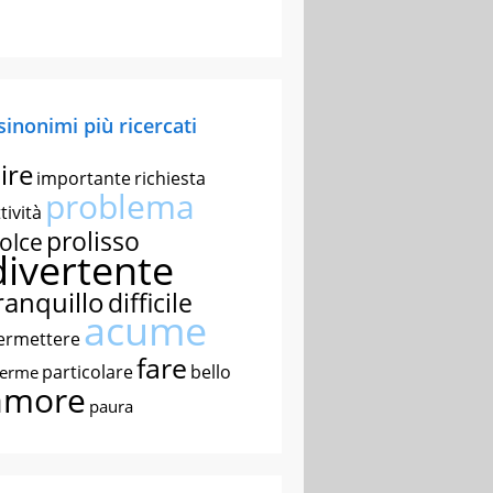
 sinonimi più ricercati
ire
importante
richiesta
problema
tività
prolisso
olce
divertente
ranquillo
difficile
acume
ermettere
fare
particolare
bello
nerme
amore
paura