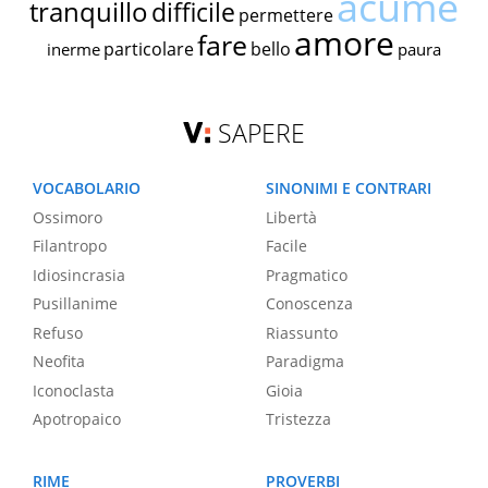
acume
tranquillo
difficile
permettere
amore
fare
particolare
bello
inerme
paura
SAPERE
VOCABOLARIO
SINONIMI E CONTRARI
Ossimoro
Libertà
Filantropo
Facile
Idiosincrasia
Pragmatico
Pusillanime
Conoscenza
Refuso
Riassunto
Neofita
Paradigma
Iconoclasta
Gioia
Apotropaico
Tristezza
RIME
PROVERBI