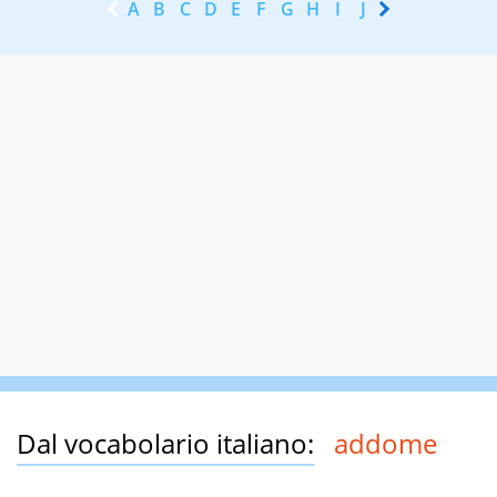
A
B
C
D
E
F
G
H
I
J
K
L
M
N
Dal vocabolario italiano:
addome