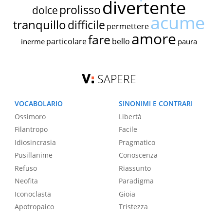
divertente
prolisso
dolce
acume
tranquillo
difficile
permettere
amore
fare
particolare
bello
inerme
paura
SAPERE
VOCABOLARIO
SINONIMI E CONTRARI
Ossimoro
Libertà
Filantropo
Facile
Idiosincrasia
Pragmatico
Pusillanime
Conoscenza
Refuso
Riassunto
Neofita
Paradigma
Iconoclasta
Gioia
Apotropaico
Tristezza