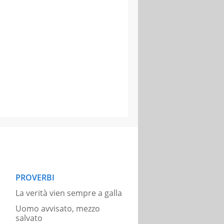
PROVERBI
La verità vien sempre a galla
Uomo avvisato, mezzo
salvato