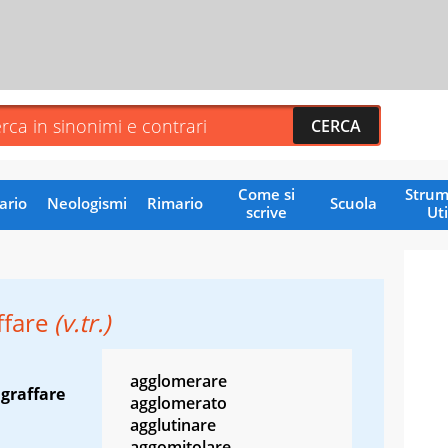
Come si
Strum
ario
Neologismi
Rimario
Scuola
scrive
Uti
ffare
(v.tr.)
agglomerare
,
graffare
agglomerato
agglutinare
aggomitolare