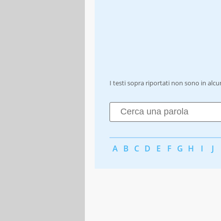
I testi sopra riportati non sono in alc
A
B
C
D
E
F
G
H
I
J