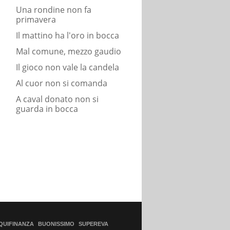
Una rondine non fa
primavera
Il mattino ha l'oro in bocca
Mal comune, mezzo gaudio
Il gioco non vale la candela
Al cuor non si comanda
A caval donato non si
guarda in bocca
QUIFINANZA
BUONISSIMO
SUPEREVA