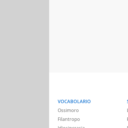
VOCABOLARIO
Ossimoro
Filantropo