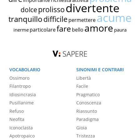
importante
richiesta
attività
divertente
prolisso
dolce
acume
tranquillo
difficile
permettere
amore
fare
particolare
bello
inerme
paura
SAPERE
VOCABOLARIO
SINONIMI E CONTRARI
Ossimoro
Libertà
Filantropo
Facile
Idiosincrasia
Pragmatico
Pusillanime
Conoscenza
Refuso
Riassunto
Neofita
Paradigma
Iconoclasta
Gioia
Apotropaico
Tristezza