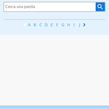
A
B
C
D
E
F
G
H
I
J
K
L
M
N