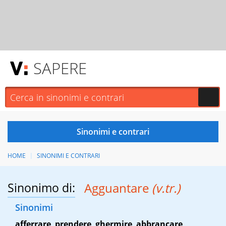
SAPERE
HOME
SINONIMI E CONTRARI
Sinonimo di:
Agguantare
(v.tr.)
Sinonimi
afferrare
,
prendere
,
ghermire
,
abbrancare
,