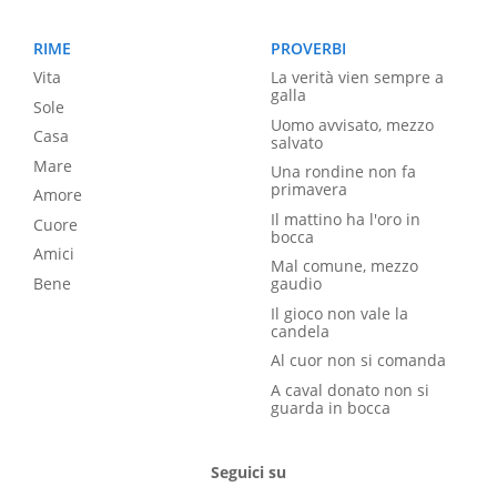
RIME
PROVERBI
Vita
La verità vien sempre a
galla
Sole
Uomo avvisato, mezzo
Casa
salvato
Mare
Una rondine non fa
primavera
Amore
Il mattino ha l'oro in
Cuore
bocca
Amici
Mal comune, mezzo
Bene
gaudio
Il gioco non vale la
candela
Al cuor non si comanda
A caval donato non si
guarda in bocca
Seguici su