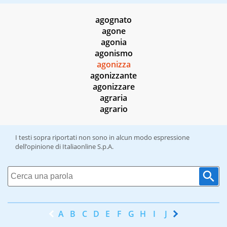
agognato
agone
agonia
agonismo
agonizza
agonizzante
agonizzare
agraria
agrario
I testi sopra riportati non sono in alcun modo espressione
dell’opinione di Italiaonline S.p.A.
A
B
C
D
E
F
G
H
I
J
K
L
M
N