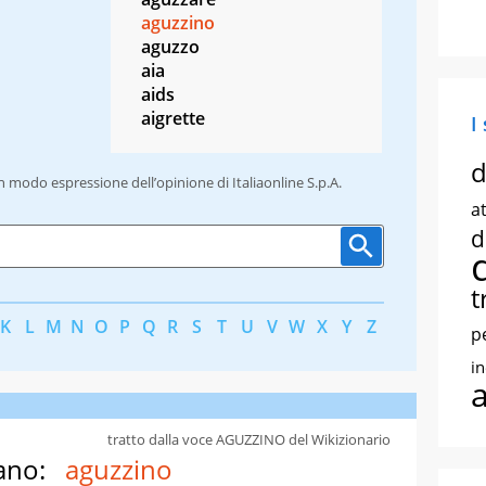
aguzzino
aguzzo
aia
aids
aigrette
I
d
un modo espressione dell’opinione di Italiaonline S.p.A.
at
d
t
K
L
M
N
O
P
Q
R
S
T
U
V
W
X
Y
Z
p
i
tratto dalla voce AGUZZINO del Wikizionario
ano:
aguzzino