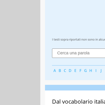
I testi sopra riportati non sono in alc
A
B
C
D
E
F
G
H
I
J
Dal vocabolario itali