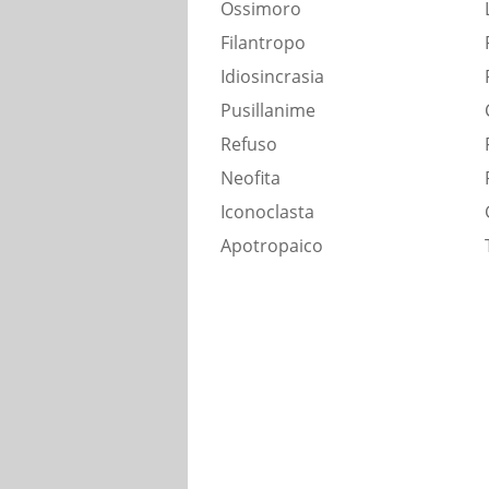
Ossimoro
Filantropo
Idiosincrasia
Pusillanime
Refuso
Neofita
Iconoclasta
Apotropaico