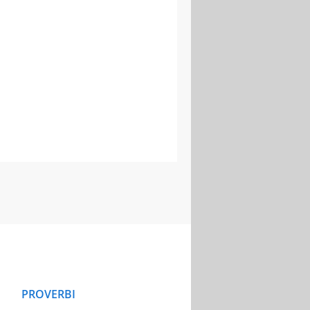
PROVERBI