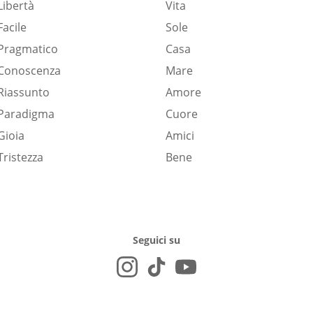
Libertà
Vita
Facile
Sole
Pragmatico
Casa
Conoscenza
Mare
Riassunto
Amore
Paradigma
Cuore
Gioia
Amici
Tristezza
Bene
Seguici su