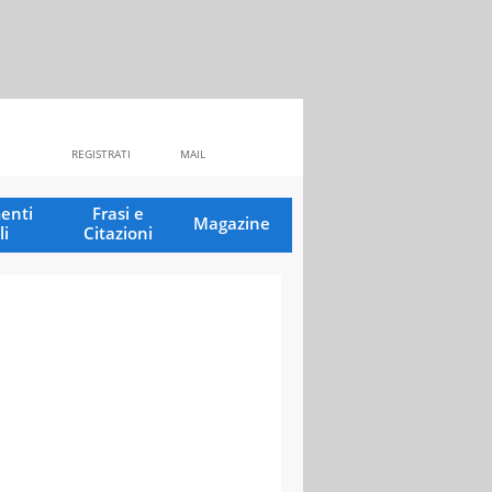
REGISTRATI
MAIL
enti
Frasi e
Magazine
li
Citazioni