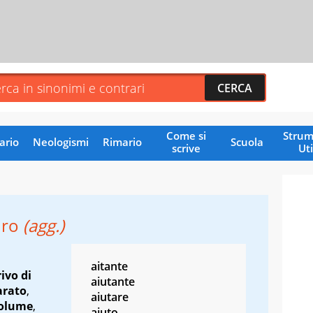
Come si
Strum
ario
Neologismi
Rimario
Scuola
scrive
Uti
uro
(agg.)
aitante
ivo di
aiutante
arato
,
aiutare
colume
,
aiuto