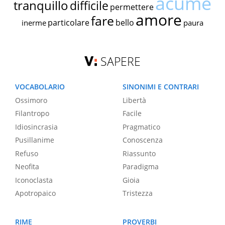
acume
tranquillo
difficile
permettere
amore
fare
particolare
bello
inerme
paura
SAPERE
VOCABOLARIO
SINONIMI E CONTRARI
Ossimoro
Libertà
Filantropo
Facile
Idiosincrasia
Pragmatico
Pusillanime
Conoscenza
Refuso
Riassunto
Neofita
Paradigma
Iconoclasta
Gioia
Apotropaico
Tristezza
RIME
PROVERBI