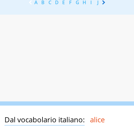
A
B
C
D
E
F
G
H
I
J
K
L
M
N
Dal vocabolario italiano:
alice