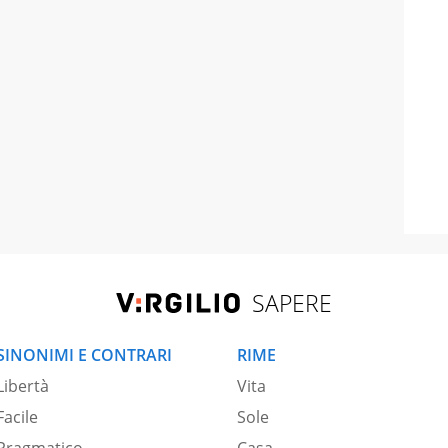
SAPERE
SINONIMI E CONTRARI
RIME
Libertà
Vita
Facile
Sole