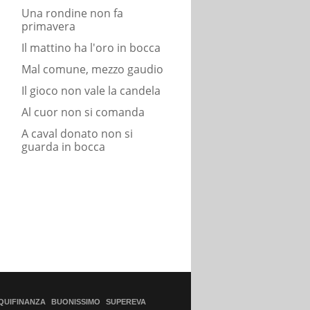
Una rondine non fa
primavera
Il mattino ha l'oro in bocca
Mal comune, mezzo gaudio
Il gioco non vale la candela
Al cuor non si comanda
A caval donato non si
guarda in bocca
QUIFINANZA
BUONISSIMO
SUPEREVA