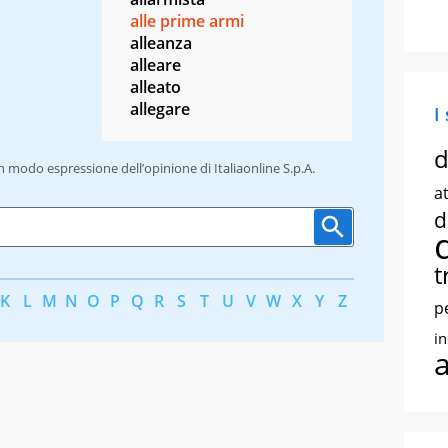
alle prime armi
alleanza
alleare
alleato
allegare
I
d
un modo espressione dell’opinione di Italiaonline S.p.A.
at
d
t
K
L
M
N
O
P
Q
R
S
T
U
V
W
X
Y
Z
p
i