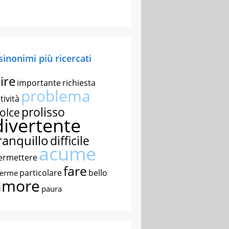
 sinonimi più ricercati
ire
importante
richiesta
problema
tività
prolisso
olce
divertente
ranquillo
difficile
acume
ermettere
fare
particolare
bello
nerme
amore
paura