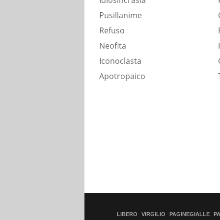
Idiosincrasia
Pusillanime
Refuso
Neofita
Iconoclasta
Apotropaico
LIBERO
VIRGILIO
PAGINEGIALLE
P