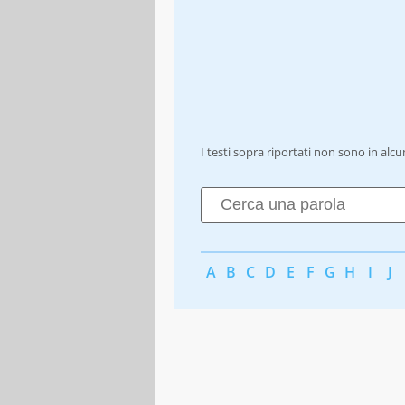
I testi sopra riportati non sono in alc
A
B
C
D
E
F
G
H
I
J