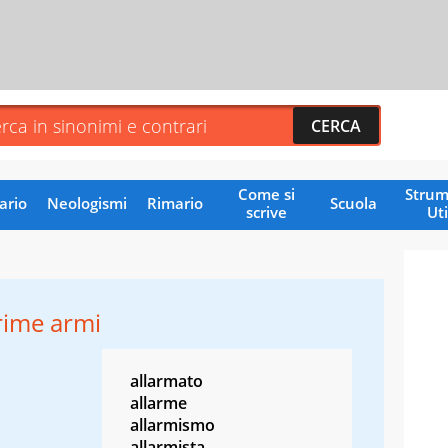
Come si
Strum
ario
Neologismi
Rimario
Scuola
scrive
Uti
rime armi
allarmato
allarme
allarmismo
allarmista