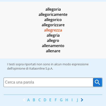
allegoria
allegoricamente
allegorico
allegorizzare
allegrezza
allegria
allegro
allenamento
allenare
I testi sopra riportati non sono in alcun modo espressione
dell’opinione di Italiaonline S.p.A.
A
B
C
D
E
F
G
H
I
J
K
L
M
N