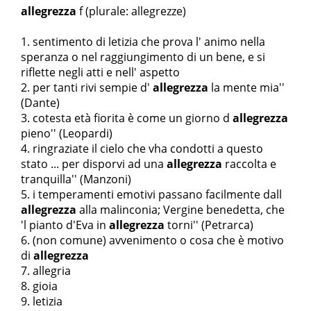
allegrezza
f
(plurale: allegrezze)
sentimento di letizia che prova l' animo nella
speranza o nel raggiungimento di un bene, e si
riflette negli atti e nell' aspetto
per tanti rivi s
empie d'
allegrezza
la mente mia''
(Dante)
cotesta età fiorita è come un giorno d
allegrezza
pieno'' (Leopardi)
ringraziate il cielo che v
ha condotti a questo
stato ... per disporvi ad una
allegrezza
raccolta e
tranquilla'' (Manzoni)
i temperamenti emotivi passano facilmente dall
allegrezza
alla malinconia; Vergine benedetta, che
'l pianto d'Eva in
allegrezza
torni'' (Petrarca)
(non comune) avvenimento o cosa che è motivo
di
allegrezza
allegria
gioia
letizia