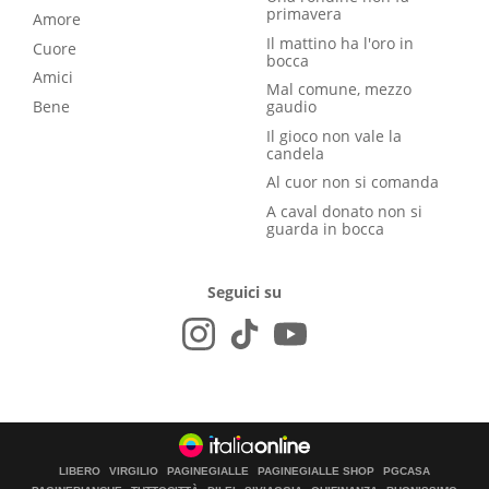
primavera
Amore
Il mattino ha l'oro in
Cuore
bocca
Amici
Mal comune, mezzo
Bene
gaudio
Il gioco non vale la
candela
Al cuor non si comanda
A caval donato non si
guarda in bocca
Seguici su
LIBERO
VIRGILIO
PAGINEGIALLE
PAGINEGIALLE SHOP
PGCASA