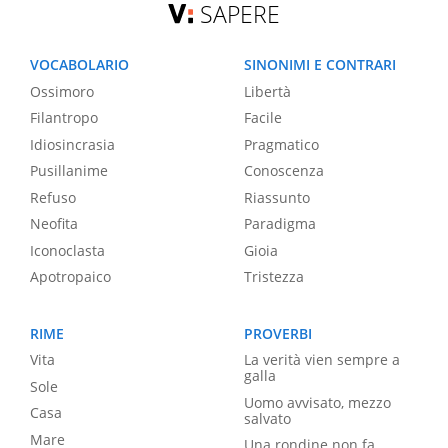
SAPERE
VOCABOLARIO
SINONIMI E CONTRARI
Ossimoro
Libertà
Filantropo
Facile
Idiosincrasia
Pragmatico
Pusillanime
Conoscenza
Refuso
Riassunto
Neofita
Paradigma
Iconoclasta
Gioia
Apotropaico
Tristezza
RIME
PROVERBI
Vita
La verità vien sempre a
galla
Sole
Uomo avvisato, mezzo
Casa
salvato
Mare
Una rondine non fa