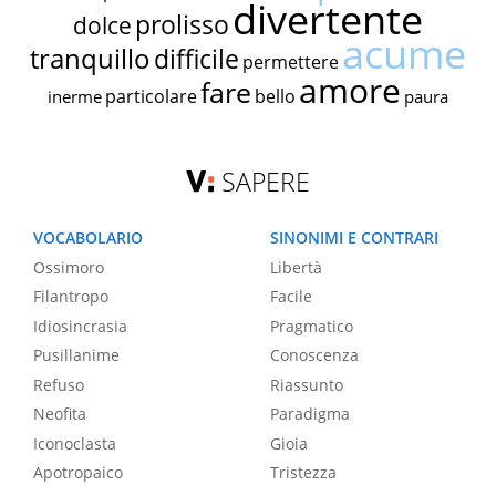
divertente
prolisso
dolce
acume
tranquillo
difficile
permettere
amore
fare
particolare
bello
inerme
paura
SAPERE
VOCABOLARIO
SINONIMI E CONTRARI
Ossimoro
Libertà
Filantropo
Facile
Idiosincrasia
Pragmatico
Pusillanime
Conoscenza
Refuso
Riassunto
Neofita
Paradigma
Iconoclasta
Gioia
Apotropaico
Tristezza