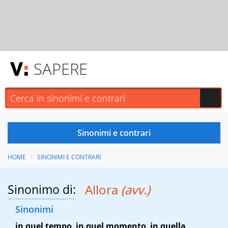
SAPERE
HOME
SINONIMI E CONTRARI
Sinonimo di:
Allora
(avv.)
Sinonimi
in quel tempo
,
in quel momento
,
in quella