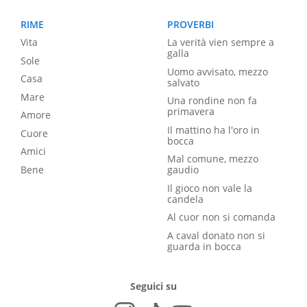
RIME
PROVERBI
Vita
La verità vien sempre a
galla
Sole
Uomo avvisato, mezzo
Casa
salvato
Mare
Una rondine non fa
primavera
Amore
Il mattino ha l'oro in
Cuore
bocca
Amici
Mal comune, mezzo
Bene
gaudio
Il gioco non vale la
candela
Al cuor non si comanda
A caval donato non si
guarda in bocca
Seguici su