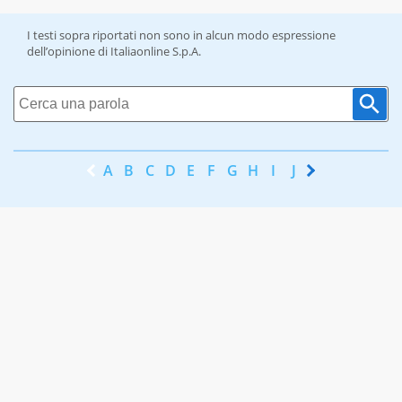
I testi sopra riportati non sono in alcun modo espressione
dell’opinione di Italiaonline S.p.A.
A
B
C
D
E
F
G
H
I
J
K
L
M
N