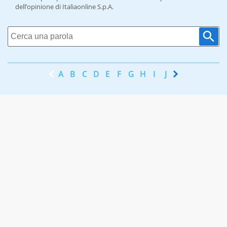
dell’opinione di Italiaonline S.p.A.
A
B
C
D
E
F
G
H
I
J
K
L
M
N