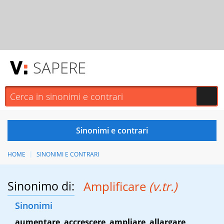
SAPERE
HOME
SINONIMI E CONTRARI
Sinonimo di:
Amplificare
(v.tr.)
Sinonimi
aumentare
,
accrescere
,
ampliare
,
allargare
,