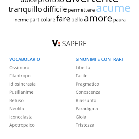
acume
tranquillo
difficile
permettere
amore
fare
particolare
bello
inerme
paura
SAPERE
VOCABOLARIO
SINONIMI E CONTRARI
Ossimoro
Libertà
Filantropo
Facile
Idiosincrasia
Pragmatico
Pusillanime
Conoscenza
Refuso
Riassunto
Neofita
Paradigma
Iconoclasta
Gioia
Apotropaico
Tristezza