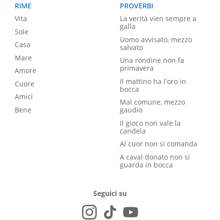
RIME
PROVERBI
Vita
La verità vien sempre a
galla
Sole
Uomo avvisato, mezzo
Casa
salvato
Mare
Una rondine non fa
primavera
Amore
Il mattino ha l'oro in
Cuore
bocca
Amici
Mal comune, mezzo
Bene
gaudio
Il gioco non vale la
candela
Al cuor non si comanda
A caval donato non si
guarda in bocca
Seguici su