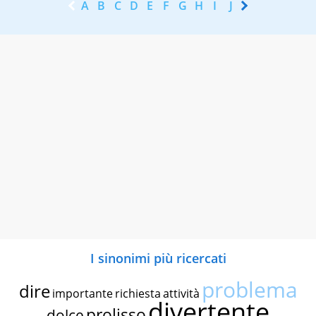
A
B
C
D
E
F
G
H
I
J
K
L
M
N
I sinonimi più ricercati
problema
dire
importante
richiesta
attività
divertente
prolisso
dolce