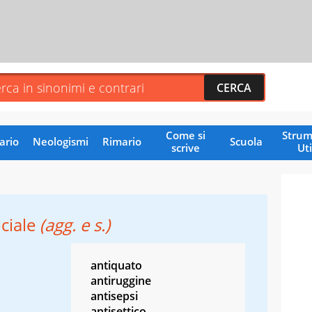
Come si
Strum
ario
Neologismi
Rimario
Scuola
scrive
Uti
ociale
(agg. e s.)
antiquato
antiruggine
antisepsi
antisettico