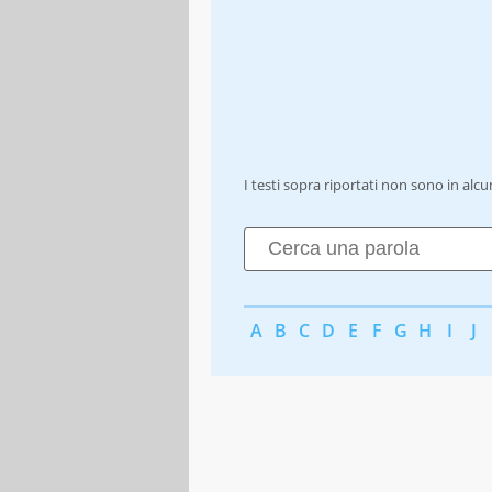
I testi sopra riportati non sono in alc
A
B
C
D
E
F
G
H
I
J