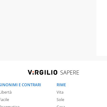
SAPERE
SINONIMI E CONTRARI
RIME
Libertà
Vita
Facile
Sole