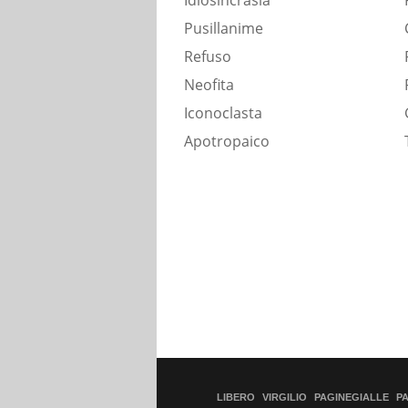
Idiosincrasia
Pusillanime
Refuso
Neofita
Iconoclasta
Apotropaico
LIBERO
VIRGILIO
PAGINEGIALLE
P