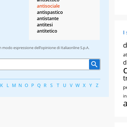
antisociale
antispastico
antistante
antitesi
antitetico
I
d
un modo espressione dell’opinione di Italiaonline S.p.A.
at
d
t
K
L
M
N
O
P
Q
R
S
T
U
V
W
X
Y
Z
p
i