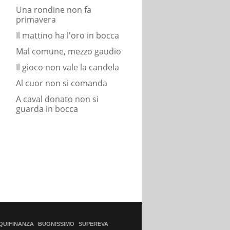
Una rondine non fa
primavera
Il mattino ha l'oro in bocca
Mal comune, mezzo gaudio
Il gioco non vale la candela
Al cuor non si comanda
A caval donato non si
guarda in bocca
QUIFINANZA
BUONISSIMO
SUPEREVA