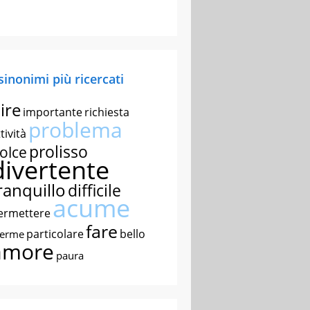
 sinonimi più ricercati
ire
importante
richiesta
problema
tività
prolisso
olce
divertente
ranquillo
difficile
acume
ermettere
fare
particolare
bello
nerme
amore
paura