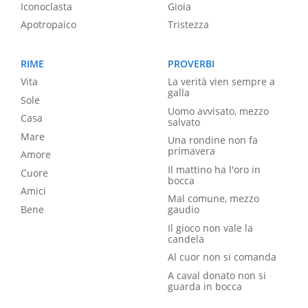
Iconoclasta
Gioia
Apotropaico
Tristezza
RIME
PROVERBI
Vita
La verità vien sempre a
galla
Sole
Uomo avvisato, mezzo
Casa
salvato
Mare
Una rondine non fa
primavera
Amore
Il mattino ha l'oro in
Cuore
bocca
Amici
Mal comune, mezzo
Bene
gaudio
Il gioco non vale la
candela
Al cuor non si comanda
A caval donato non si
guarda in bocca