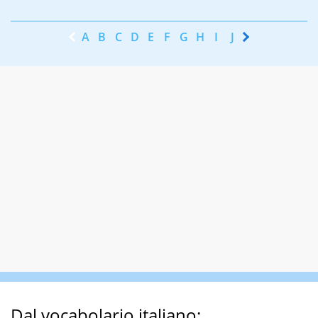
A
B
C
D
E
F
G
H
I
J
K
L
M
N
Dal vocabolario italiano: