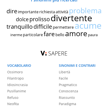
problema
dire
importante
richiesta
attività
divertente
prolisso
dolce
acume
tranquillo
difficile
permettere
amore
fare
particolare
bello
inerme
paura
SAPERE
VOCABOLARIO
SINONIMI E CONTRARI
Ossimoro
Libertà
Filantropo
Facile
Idiosincrasia
Pragmatico
Pusillanime
Conoscenza
Refuso
Riassunto
Neofita
Paradigma