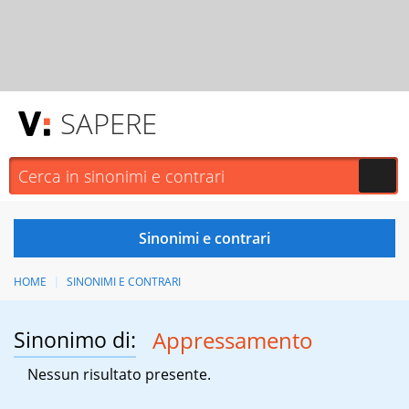
SAPERE
HOME
SINONIMI E CONTRARI
Sinonimo di:
Appressamento
Nessun risultato presente.