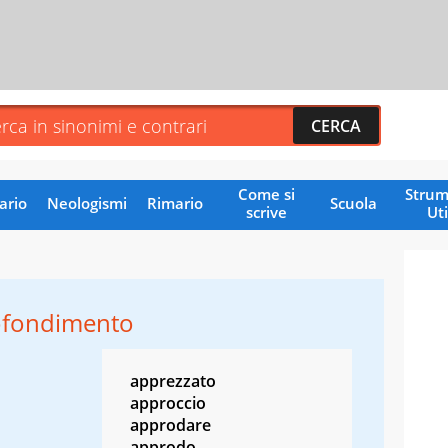
Come si
Strum
ario
Neologismi
Rimario
Scuola
scrive
Uti
fondimento
apprezzato
approccio
approdare
approdo