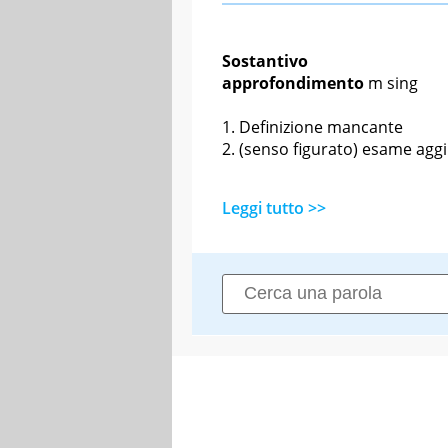
Sostantivo
approfondimento
m sing
Definizione mancante
(senso figurato) esame agg
Leggi tutto >>