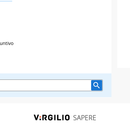
iuntivo
SAPERE