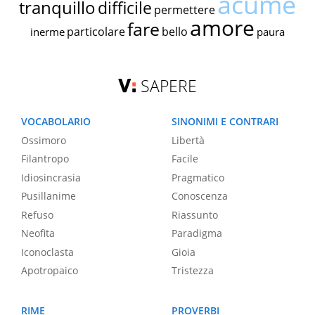
acume
tranquillo
difficile
permettere
amore
fare
particolare
bello
inerme
paura
SAPERE
VOCABOLARIO
SINONIMI E CONTRARI
Ossimoro
Libertà
Filantropo
Facile
Idiosincrasia
Pragmatico
Pusillanime
Conoscenza
Refuso
Riassunto
Neofita
Paradigma
Iconoclasta
Gioia
Apotropaico
Tristezza
RIME
PROVERBI