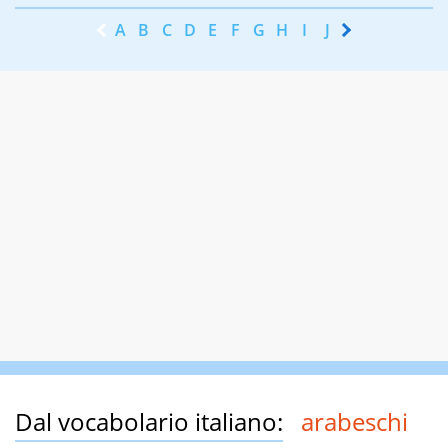
A
B
C
D
E
F
G
H
I
J
K
L
M
N
Dal vocabolario italiano:
arabeschi