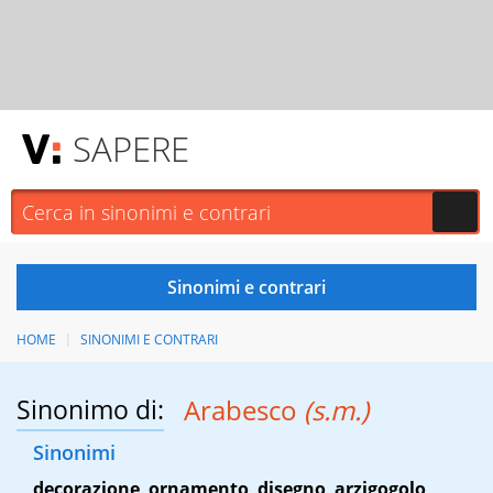
SAPERE
HOME
SINONIMI E CONTRARI
Sinonimo di:
Arabesco
(s.m.)
Sinonimi
decorazione
,
ornamento
,
disegno
,
arzigogolo
,