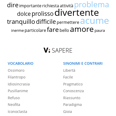
problema
dire
importante
richiesta
attività
divertente
prolisso
dolce
acume
tranquillo
difficile
permettere
amore
fare
particolare
bello
inerme
paura
SAPERE
VOCABOLARIO
SINONIMI E CONTRARI
Ossimoro
Libertà
Filantropo
Facile
Idiosincrasia
Pragmatico
Pusillanime
Conoscenza
Refuso
Riassunto
Neofita
Paradigma
Iconoclasta
Gioia