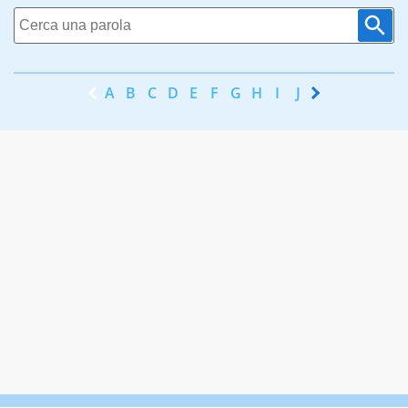
A
B
C
D
E
F
G
H
I
J
K
L
M
N