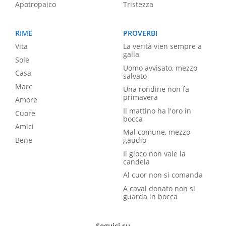
Apotropaico
Tristezza
RIME
PROVERBI
Vita
La verità vien sempre a
galla
Sole
Uomo avvisato, mezzo
Casa
salvato
Mare
Una rondine non fa
primavera
Amore
Il mattino ha l'oro in
Cuore
bocca
Amici
Mal comune, mezzo
Bene
gaudio
Il gioco non vale la
candela
Al cuor non si comanda
A caval donato non si
guarda in bocca
Seguici su