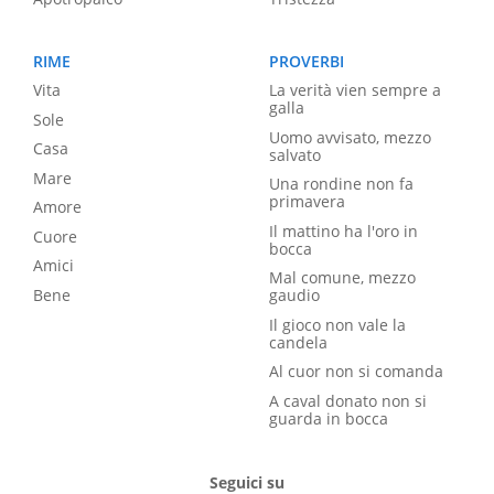
RIME
PROVERBI
Vita
La verità vien sempre a
galla
Sole
Uomo avvisato, mezzo
Casa
salvato
Mare
Una rondine non fa
primavera
Amore
Il mattino ha l'oro in
Cuore
bocca
Amici
Mal comune, mezzo
Bene
gaudio
Il gioco non vale la
candela
Al cuor non si comanda
A caval donato non si
guarda in bocca
Seguici su