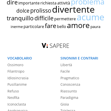
problema
dire
importante
richiesta
attività
divertente
prolisso
dolce
acume
tranquillo
difficile
permettere
amore
fare
particolare
bello
inerme
paura
SAPERE
VOCABOLARIO
SINONIMI E CONTRARI
Ossimoro
Libertà
Filantropo
Facile
Idiosincrasia
Pragmatico
Pusillanime
Conoscenza
Refuso
Riassunto
Neofita
Paradigma
Iconoclasta
Gioia
Apotropaico
Tristezza