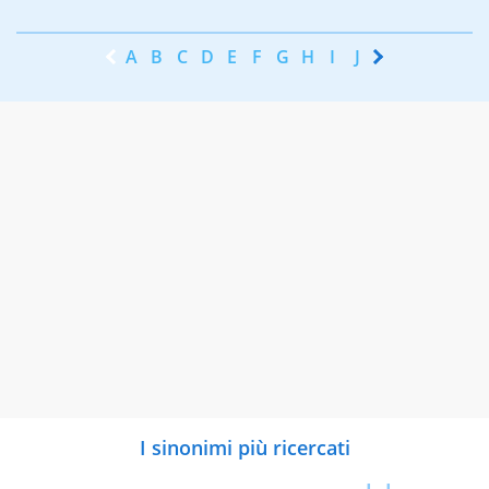
A
B
C
D
E
F
G
H
I
J
K
L
M
N
I sinonimi più ricercati