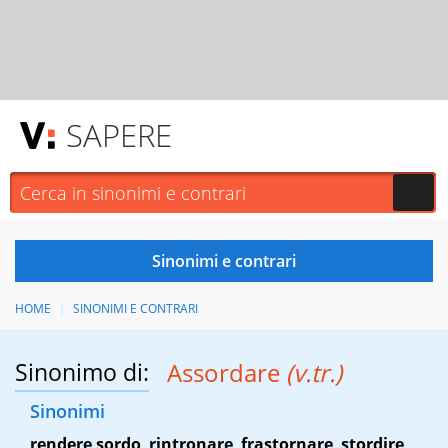
SAPERE
HOME
SINONIMI E CONTRARI
Sinonimo di:
Assordare
(v.tr.)
Sinonimi
rendere sordo
,
rintronare
,
frastornare
,
stordire
,