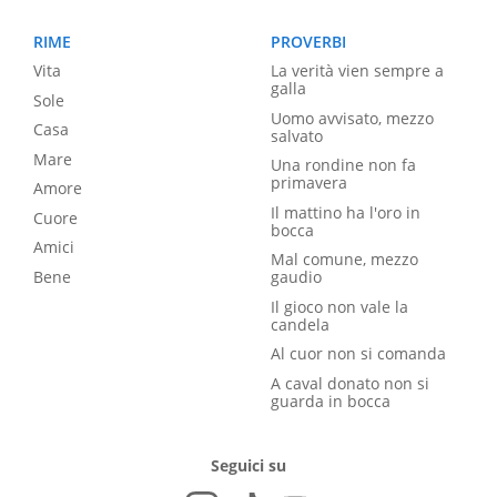
RIME
PROVERBI
Vita
La verità vien sempre a
galla
Sole
Uomo avvisato, mezzo
Casa
salvato
Mare
Una rondine non fa
primavera
Amore
Il mattino ha l'oro in
Cuore
bocca
Amici
Mal comune, mezzo
Bene
gaudio
Il gioco non vale la
candela
Al cuor non si comanda
A caval donato non si
guarda in bocca
Seguici su