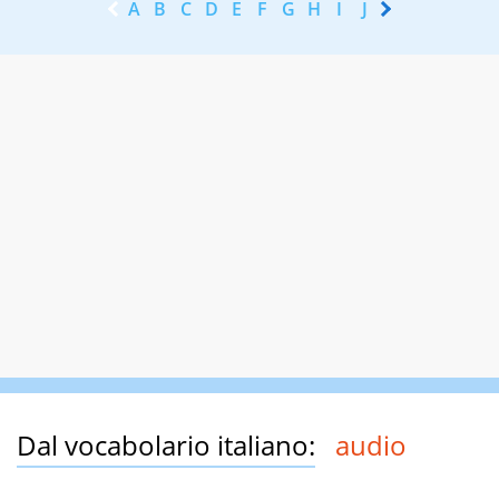
A
B
C
D
E
F
G
H
I
J
K
L
M
N
Dal vocabolario italiano:
audio