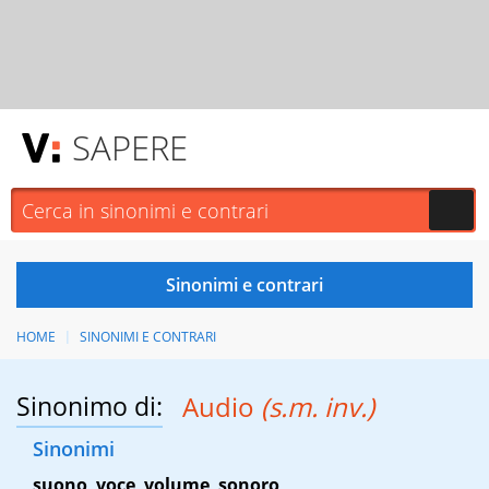
SAPERE
HOME
SINONIMI E CONTRARI
Sinonimo di:
Audio
(s.m. inv.)
Sinonimi
suono
,
voce
,
volume
,
sonoro