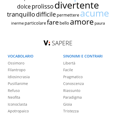
divertente
prolisso
dolce
acume
tranquillo
difficile
permettere
amore
fare
particolare
bello
inerme
paura
SAPERE
VOCABOLARIO
SINONIMI E CONTRARI
Ossimoro
Libertà
Filantropo
Facile
Idiosincrasia
Pragmatico
Pusillanime
Conoscenza
Refuso
Riassunto
Neofita
Paradigma
Iconoclasta
Gioia
Apotropaico
Tristezza